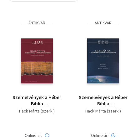
Szótár, nyelvkönyv
ANTIKVÁR
ANTIKVÁR
Tankönyv, segédkönyv
Társadalomtudomány
Természettudomány
Történelem
Vallás
Szemelvények a Héber
Szemelvények a Héber
Biblia
Biblia
tanulmányozásához I.
tanulmányozásához
Hack Márta (szerk.)
Hack Márta (szerk.)
II.
Online ár:
Online ár: