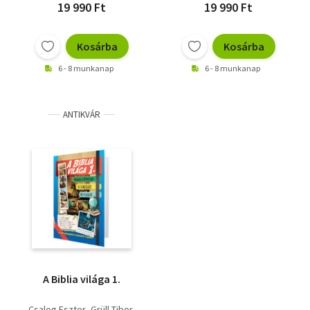
19 990 Ft
19 990 Ft
Kosárba
Kosárba
6 - 8 munkanap
6 - 8 munkanap
ANTIKVÁR
A Biblia világa 1.
Csalog Eszter
Grüll Tibor