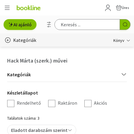
Üres
AI ajánló
Kategóriák
Könyv
Életmód, egészség
Hack Márta (szerk.) művei
Erotika
Kategória
Kategóriák
Gyermek- és ifjúsági
szűrés
Készletállapot
Készletállapot
Hobbi, szabadidő
szűrés
Rendelhető
Raktáron
Akciós
Irodalom
Találatok száma: 3
Művészet
Eladott darabszám szerint
Szakkönyv