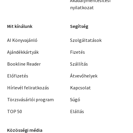
Akadálymentesítési
nyilatkozat
Mit kínálunk
Segítség
AI Könyvajánló
Szolgáltatások
Ajándékkártyák
Fizetés
Bookline Reader
Szállítás
Előfizetés
Átvevőhelyek
Hírlevél feliratkozás
Kapcsolat
Törzsvásárlói program
Súgó
TOP 50
Elállás
Közösségi média