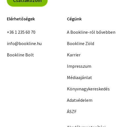
Csatlakozom
Elérhetőségek
Cégünk
+36 1 235 60 70
A Bookline-ról bővebben
info@bookline.hu
Bookline Zöld
Bookline Bolt
Karrier
Impresszum
Médiaajánlat
Könyvnagykereskedés
Adatvédelem
ÁSZF