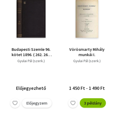
Budapesti Szemle 96.
Vörösmarty Mihály
kötet 1896. ( 262. 263.
munkái I.
264. szám)
Gyulai Pál (szerk.)
Gyulai Pál (szerk.)
Előjegyezhető
1 450 Ft - 1 490 Ft
Előjegyzem
3 példány