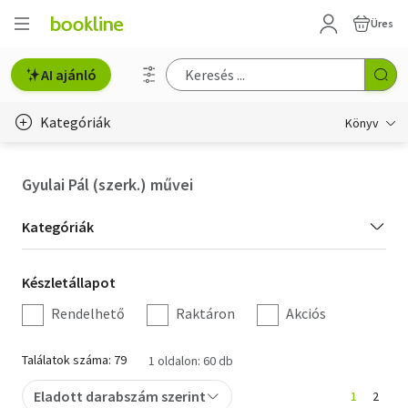
Üres
AI ajánló
Kategóriák
Könyv
Életmód, egészség
Gyulai Pál (szerk.) művei
Erotika
Kategória
Kategóriák
Gyermek- és ifjúsági
szűrés
Készletállapot
Készletállapot
Hobbi, szabadidő
szűrés
Rendelhető
Raktáron
Akciós
Irodalom
Találatok száma: 79
1 oldalon: 60 db
Művészet
Eladott darabszám szerint
1
2
Szakkönyv