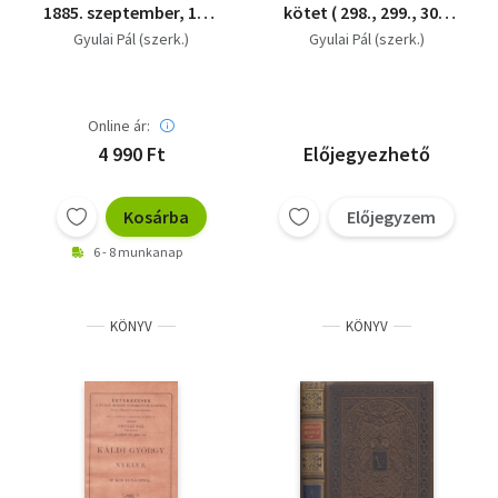
1885. szeptember, 105.
kötet ( 298., 299., 300.
szám (A Magyar Tud.
szám )
Gyulai Pál (szerk.)
Gyulai Pál (szerk.)
Akadémia
megbízásából)
Online ár:
4 990 Ft
Előjegyezhető
Kosárba
Előjegyzem
6 - 8 munkanap
KÖNYV
KÖNYV