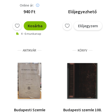
Online ár:
940 Ft
Előjegyezhető
Kosárba
Előjegyzem
4 - 6 munkanap
ANTIKVÁR
KÖNYV
Budapesti Szemle
Budapesti szemle 108.