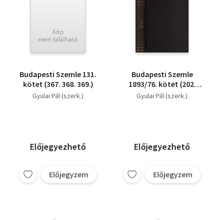
Budapesti Szemle 131.
Budapesti Szemle
kötet (367. 368. 369.)
1893/76. kötet (202.
203. 204. szám)
Gyulai Pál (szerk.)
Gyulai Pál (szerk.)
Előjegyezhető
Előjegyezhető
Előjegyzem
Előjegyzem