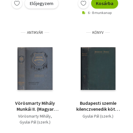
Előjegyzem
Kosárba
6 - 8 munkanap
ANTIKVÁR
KÖNYV
Vörösmarty Mihály
Budapesti szemle
Munkái II. (Magyar
kilenczvenedik kötet
Remekírók 23.)
(244., 245., 246. szám)
Vörösmarty Mihály
Gyulai Pál (szerk.)
Gyulai Pál (szerk.)