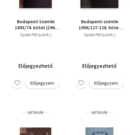
Budapesti Szemle
Budapesti szemle
1893/74. kötet (196-
1906/127-128. kötet
198. szám)
(egybekötve)
Gyulai Pál (szerk.)
Gyulai Pál (szerk.)
Előjegyezhető
Előjegyezhető
Előjegyzem
Előjegyzem
ANTIKVÁR
ANTIKVÁR