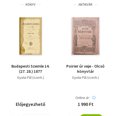
KÖNYV
ANTIKVÁR
Budapesti Szemle 14.
Poirier úr veje - Olcsó
(27. 28.) 1877
könyvtár
Gyulai Pál (szerk.)
Gyulai Pál (szerk.)
Online ár:
Előjegyezhető
1 990 Ft