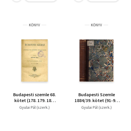
KÖNYV
KÖNYV
Budapesti szemle 68.
Budapesti Szemle
kötet (178. 179. 180.
1884/39. kötet (91-93.
szám), 1891.
szám)
Gyulai Pál (szerk.)
Gyulai Pál (szerk.)