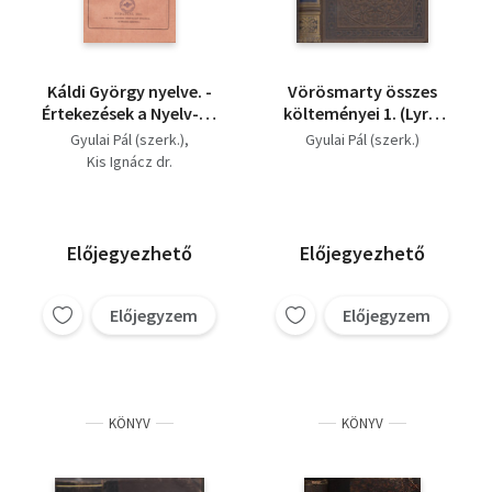
Káldi György nyelve. -
Vörösmarty összes
Értekezések a Nyelv- és
költeményei 1. (Lyrai
Szép tudományok
költemények)
Gyulai Pál (szerk.)
Gyulai Pál (szerk.)
Köréből - XI. kötet. VIII.
Kis Ignácz dr.
szám. 1883.
Előjegyezhető
Előjegyezhető
Előjegyzem
Előjegyzem
KÖNYV
KÖNYV