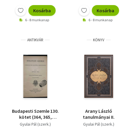
Kosárba
Kosárba
6 - 8 munkanap
6 - 8 munkanap
ANTIKVÁR
KÖNYV
Budapesti Szemle 130.
Arany László
kötet (364, 365,
tanulmányai II.
366.számok)
Gyulai Pál (szerk.)
Gyulai Pál (szerk.)