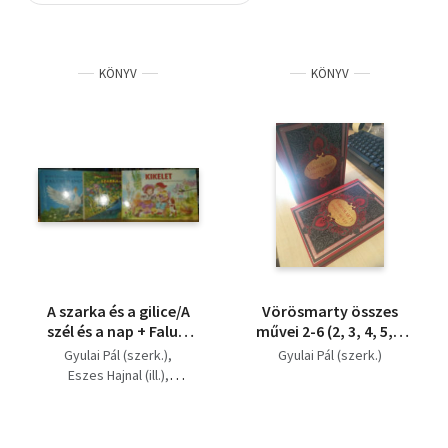
Szótár, nyelvkönyv
KÖNYV
KÖNYV
Tankönyv, segédkönyv
Társadalomtudomány
Természettudomány
Történelem
Vallás
A szarka és a gilice/A
Vörösmarty összes
szél és a nap + Falusi
művei 2-6 (2, 3, 4, 5, 6
hangverseny + Kikelet
kötet egyben szép
Gyulai Pál (szerk.)
Gyulai Pál (szerk.)
(3 leporelló)
állapotban!)
Eszes Hajnal (ill.)
Szabó Lőrinc-Füzesi
Zsuzsa