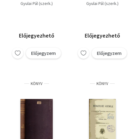
(298.299.300.szám)
Gyulai Pál (szerk.)
Gyulai Pál (szerk.)
Előjegyezhető
Előjegyezhető
Előjegyzem
Előjegyzem
KÖNYV
KÖNYV