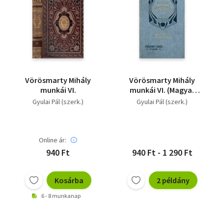
Vörösmarty Mihály
Vörösmarty Mihály
munkái VI.
munkái VI. (Magyar
Remekírók 27.)
Gyulai Pál (szerk.)
Gyulai Pál (szerk.)
Online ár:
940 Ft
940 Ft - 1 290 Ft
Kosárba
2 példány
6 - 8 munkanap