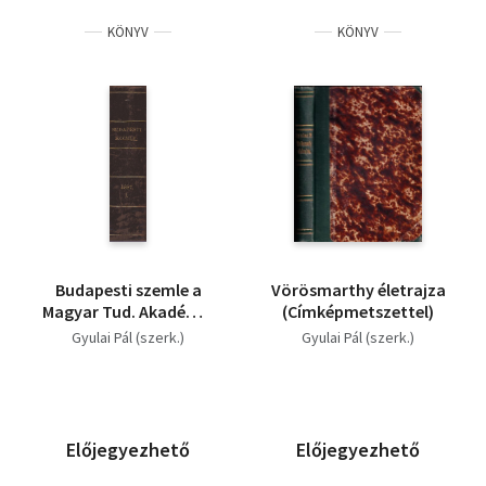
KÖNYV
KÖNYV
Budapesti szemle a
Vörösmarthy életrajza
Magyar Tud. Akadémia
(Címképmetszettel)
megbízásából 49-50.
Gyulai Pál (szerk.)
Gyulai Pál (szerk.)
kötet (121. 122. 123. és
124. 125. 126. szám)
Előjegyezhető
Előjegyezhető