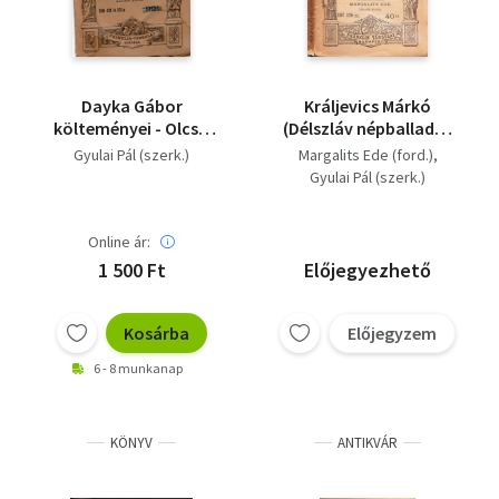
Dayka Gábor
Králjevics Márkó
költeményei - Olcsó
(Délszláv népballadák
Könyvtár 130-131 és
a XV. és XVI. századból)
Gyulai Pál (szerk.)
Margalits Ede (ford.)
131/a sz.
(Olcsó Könyvtár)
Gyulai Pál (szerk.)
Online ár:
1 500 Ft
Előjegyezhető
Kosárba
Előjegyzem
6 - 8 munkanap
KÖNYV
ANTIKVÁR