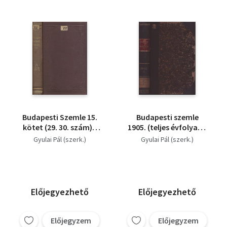
Budapesti Szemle 15.
Budapesti szemle
kötet (29. 30. szám) -
1905. (teljes évfolyam,
1877
122. kötet, 340-342
Gyulai Pál (szerk.)
Gyulai Pál (szerk.)
számok)
Előjegyezhető
Előjegyezhető
Előjegyzem
Előjegyzem