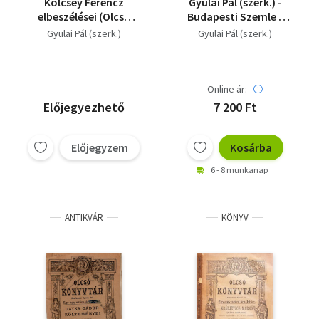
Kölcsey Ferencz
Gyulai Pál (szerk.) -
elbeszélései (Olcsó
Budapesti Szemle -
könyvtár) - második
1906.-127. kötet
Gyulai Pál (szerk.)
Gyulai Pál (szerk.)
kiadás
Online ár:
Előjegyezhető
7 200 Ft
Előjegyzem
Kosárba
6 - 8 munkanap
ANTIKVÁR
KÖNYV