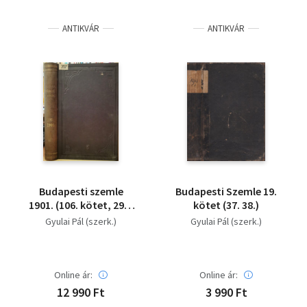
ANTIKVÁR
ANTIKVÁR
Budapesti szemle
Budapesti Szemle 19.
1901. (106. kötet, 292,
kötet (37. 38.)
293, 294. számok) -
Gyulai Pál (szerk.)
Gyulai Pál (szerk.)
Saját képpel!
Online ár:
Online ár:
12 990 Ft
3 990 Ft