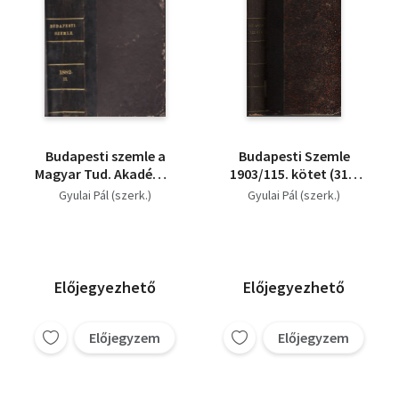
Budapesti szemle a
Budapesti Szemle
Magyar Tud. Akadémia
1903/115. kötet (319.
megbízásából 31-32.
320. 321. szám)
Gyulai Pál (szerk.)
Gyulai Pál (szerk.)
kötet (67. 68. 69. és 70.
71. 72. szám)
Előjegyezhető
Előjegyezhető
Előjegyzem
Előjegyzem