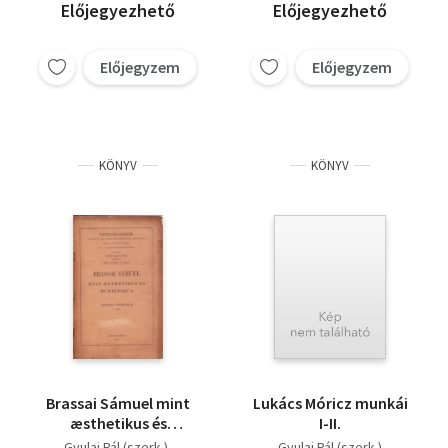
Előjegyezhető
Előjegyezhető
Előjegyzem
Előjegyzem
KÖNYV
KÖNYV
Brassai Sámuel mint
Lukács Móricz munkái
æsthetikus és
I-II.
műkritikus
Gyulai Pál (szerk.)
Gyulai Pál (szerk.)