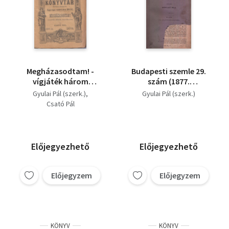
Megházasodtam! -
Budapesti szemle 29.
vígjáték három
szám (1877.
felvonásban (Olcsó
szeptember-október)
Gyulai Pál (szerk.)
Gyulai Pál (szerk.)
könyvtár)
Csató Pál
Előjegyezhető
Előjegyezhető
Előjegyzem
Előjegyzem
KÖNYV
KÖNYV