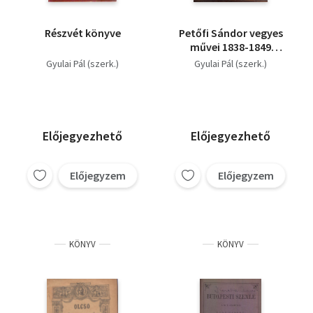
Részvét könyve
Petőfi Sándor vegyes
művei 1838-1849
II.Drámák: Tigris és
Gyulai Pál (szerk.)
Gyulai Pál (szerk.)
hiéna + Coriolanus,
Shakspeartől.
Előjegyezhető
Előjegyezhető
Előjegyzem
Előjegyzem
KÖNYV
KÖNYV