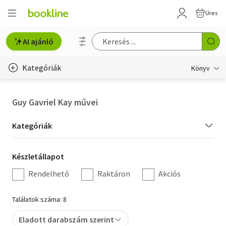
Üres
AI ajánló
Kategóriák
Könyv
Életmód, egészség
Guy Gavriel Kay művei
Erotika
Kategória
Kategóriák
Gyermek- és ifjúsági
szűrés
Készletállapot
Készletállapot
Hobbi, szabadidő
szűrés
Rendelhető
Raktáron
Akciós
Irodalom
Találatok száma: 8
Művészet
Eladott darabszám szerint
Szakkönyv