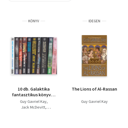
Szótár, nyelvkönyv
KÖNYV
IDEGEN
Tankönyv, segédkönyv
Társadalomtudomány
Természettudomány
Történelem
Vallás
10 db. Galaktika
The Lions of Al-Rassan
fantasztikus könyvek
(Ysabel + Született
Guy Gavriel Kay
Guy Gavriel Kay
stratéga + Lord
Jack McDevitt
Valentine kastélya +
Robert Silverberg
Sötét fény + Justitia +
Ken MacLeod
Halott csillagok + Fény
Antal József