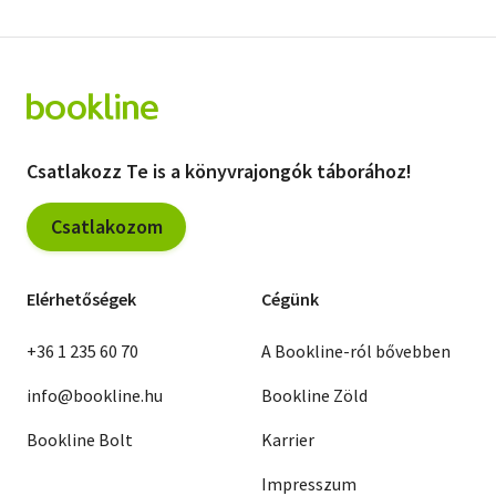
Csatlakozz Te is a könyvrajongók táborához!
Csatlakozom
Elérhetőségek
Cégünk
+36 1 235 60 70
A Bookline-ról bővebben
info@bookline.hu
Bookline Zöld
Bookline Bolt
Karrier
Impresszum