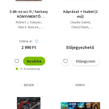
5 db-os sci-fi / fantasy
Káprázat + Ysabel (2
KÖNYVMENTŐ
mű)
AJÁNLAT:
Robert J. Sawyer
Claudia Gabel
Flashforward - A jövő
Alan E. Nourse
Cheryl Klam
emlékei, Pengefutár -
William S. Burroughs
Guy Gavriel Kay
Az igazi Blade Runner,
Guy Gavriel Kay
Yzabel - Provence
Online ár:
Gerencsér János
varázslatos arca,
James Smythe
2 990 Ft
Előjegyezhető
Kósza utak legendája
(Kalászkirály), A
felfedező
Kosárba
Előjegyzem
4 - 6 munkanap
IDEGEN
KÖNYV