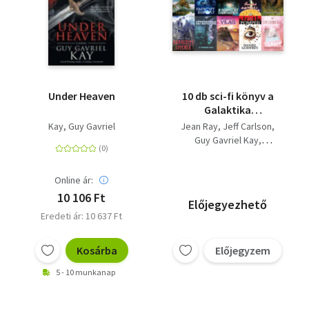
Under Heaven
10 db sci-fi könyv a
Galaktika
Fantasztikus Könyvek
Kay, Guy Gavriel
Jean Ray
Jeff Carlson
sorozatból:
Guy Gavriel Kay
Kárhozott ​istenek +
Burger István (szerk.)
Fagyott ​égbolt +
Christopher Priest
Ysabel - Provence
Online ár:
Christian Charrière
varázslatos arca +
Daniel Godfrey
10 106 Ft
Előjegyezhető
Kétszázadik - 24
Eredeti ár: 10 637 Ft
fantasztikus novella +
A ​beavatás
szertartása +
Kosárba
Előjegyzem
Kifordított ​világ +
5 - 10 munkanap
Iscambe ​erdeje + Új ​
Pompej