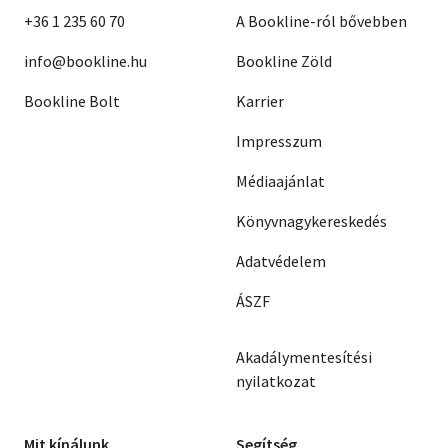
+36 1 235 60 70
A Bookline-ról bővebben
info@bookline.hu
Bookline Zöld
Bookline Bolt
Karrier
Impresszum
Médiaajánlat
Könyvnagykereskedés
Adatvédelem
ÁSZF
Akadálymentesítési
nyilatkozat
Mit kínálunk
Segítség