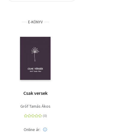
Szótár, nyelvkönyv
E-KÖNYV
Tankönyv, segédkönyv
Társadalomtudomány
Természettudomány
Történelem
Vallás
Csak versek
Gróf Tamás Ákos
Online ár: