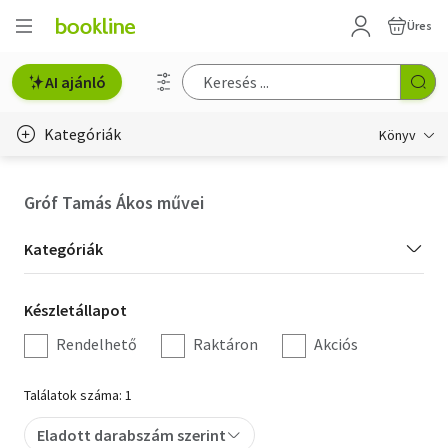
Üres
AI ajánló
Kategóriák
Könyv
Életmód, egészség
Gróf Tamás Ákos művei
Erotika
Kategória
Kategóriák
Gyermek- és ifjúsági
szűrés
Készletállapot
Készletállapot
Hobbi, szabadidő
szűrés
Rendelhető
Raktáron
Akciós
Irodalom
Találatok száma: 1
Művészet
Eladott darabszám szerint
Szakkönyv