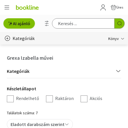
Üres
AI ajánló
Kategóriák
Könyv
Életmód, egészség
Grexa Izabella művei
Erotika
Kategória
Kategóriák
Gyermek- és ifjúsági
szűrés
Készletállapot
Készletállapot
Hobbi, szabadidő
szűrés
Rendelhető
Raktáron
Akciós
Irodalom
Találatok száma: 7
Művészet
Eladott darabszám szerint
Szakkönyv