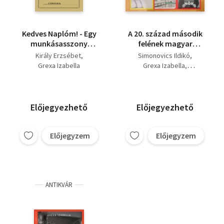
Kedves Naplóm! - Egy
A 20. század második
munkásasszony
felének magyar
emlékei
történelmét
Király Erzsébet
Simonovics Ildikó
feldolgozó 6 kiváló
Grexa Izabella
Grexa Izabella
könyv: Trendi nő a
Bódy Zsombor
szocializmusban,
Magyari Hajnalka
Vörös riviéra,
Rehák Géza
Sorozatgyilkos nők,
Előjegyezhető
Előjegyezhető
Technokraták a
pártállamban, Csupa
paradicsom az élet,
Előjegyzem
Előjegyzem
Rotschild Klára
ANTIKVÁR