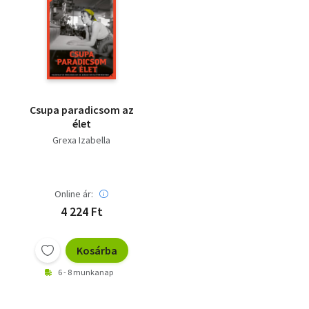
Csupa paradicsom az
élet
Grexa Izabella
Online ár:
4 224 Ft
Kosárba
6 - 8 munkanap