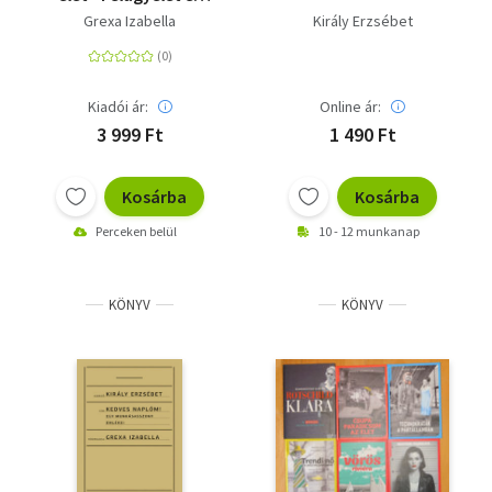
önfejűség egy 20.
Grexa Izabella
Király Erzsébet
századi női
élettörténetben
Kiadói ár:
Online ár:
3 999 Ft
1 490 Ft
Kosárba
Kosárba
Perceken belül
10 - 12 munkanap
KÖNYV
KÖNYV