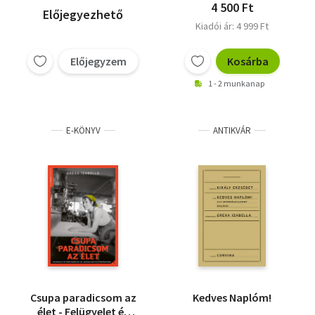
4 500 Ft
Előjegyezhető
Kiadói ár: 4 999 Ft
Előjegyzem
Kosárba
1 - 2 munkanap
E-KÖNYV
ANTIKVÁR
Csupa paradicsom az
Kedves Naplóm!
élet - Felügyelet és