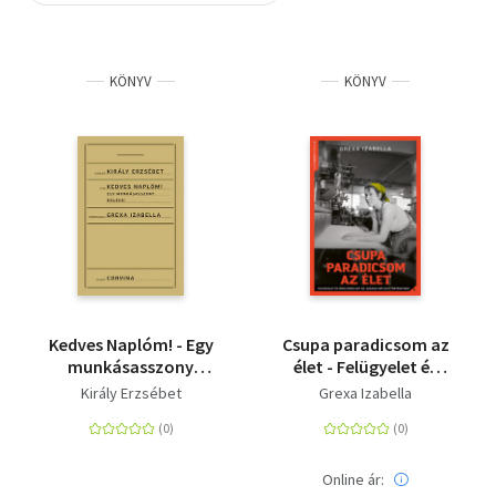
Szótár, nyelvkönyv
KÖNYV
KÖNYV
Tankönyv, segédkönyv
Társadalomtudomány
Természettudomány
Történelem
Vallás
Kedves Naplóm! - Egy
Csupa paradicsom az
munkásasszony
élet - Felügyelet és
emlékei
önfejűség egy 20.
Király Erzsébet
Grexa Izabella
századi női
élettörténetben
Online ár: