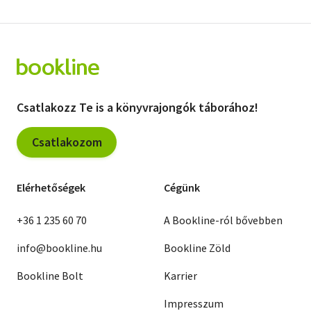
Csatlakozz Te is a könyvrajongók táborához!
Csatlakozom
Elérhetőségek
Cégünk
+36 1 235 60 70
A Bookline-ról bővebben
info@bookline.hu
Bookline Zöld
Bookline Bolt
Karrier
Impresszum