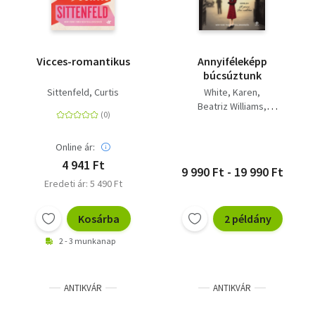
Vicces-romantikus
Annyiféleképp
búcsúztunk
Sittenfeld, Curtis
White, Karen
Beatriz Williams
Willig, Lauren
Online ár:
4 941 Ft
9 990 Ft - 19 990 Ft
Eredeti ár: 5 490 Ft
Kosárba
2 példány
2 - 3 munkanap
ANTIKVÁR
ANTIKVÁR