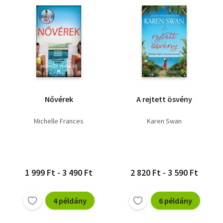
Nővérek
A rejtett ösvény
Michelle Frances
Karen Swan
1 999 Ft - 3 490 Ft
2 820 Ft - 3 590 Ft
4 példány
6 példány