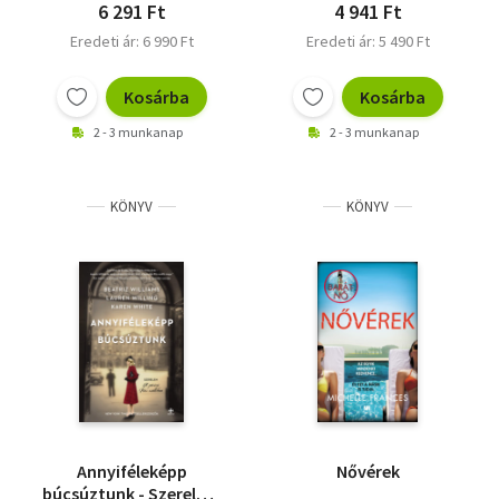
6 291 Ft
4 941 Ft
Eredeti ár: 6 990 Ft
Eredeti ár: 5 490 Ft
Kosárba
Kosárba
2 - 3 munkanap
2 - 3 munkanap
KÖNYV
KÖNYV
Annyiféleképp
Nővérek
búcsúztunk - Szerelem