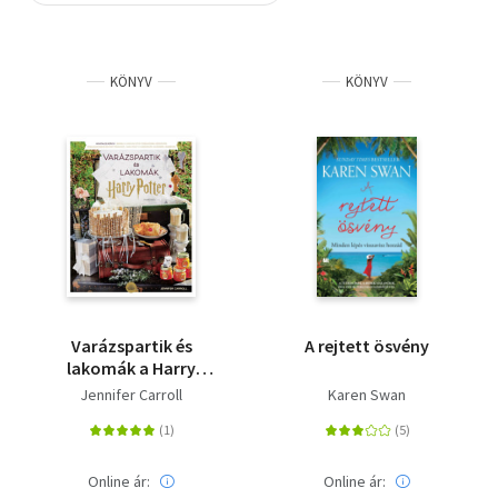
Szótár, nyelvkönyv
KÖNYV
KÖNYV
Tankönyv, segédkönyv
Társadalomtudomány
Természettudomány
Történelem
Vallás
Varázspartik és
A rejtett ösvény
lakomák a Harry
Potter-filmekből
Jennifer Carroll
Karen Swan
Online ár:
Online ár: