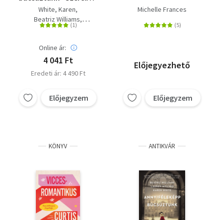
a párizsi Ritz
White, Karen
Michelle Frances
Szállóban
Beatriz Williams
Willig, Lauren
Online ár:
4 041 Ft
Előjegyezhető
Eredeti ár: 4 490 Ft
Előjegyzem
Előjegyzem
KÖNYV
ANTIKVÁR