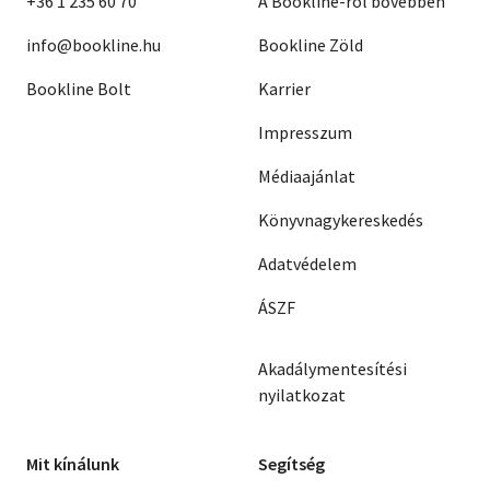
+36 1 235 60 70
A Bookline-ról bővebben
info@bookline.hu
Bookline Zöld
Bookline Bolt
Karrier
Impresszum
Médiaajánlat
Könyvnagykereskedés
Adatvédelem
ÁSZF
Akadálymentesítési
nyilatkozat
Mit kínálunk
Segítség