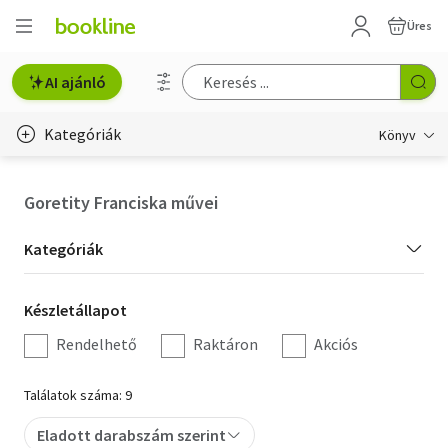
Üres
AI ajánló
Kategóriák
Könyv
Életmód, egészség
Goretity Franciska művei
Erotika
Kategória
Kategóriák
Gyermek- és ifjúsági
szűrés
Készletállapot
Készletállapot
Hobbi, szabadidő
szűrés
Rendelhető
Raktáron
Akciós
Irodalom
Találatok száma: 9
Művészet
Eladott darabszám szerint
Szakkönyv