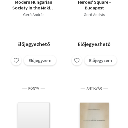
Modern Hungarian
Heroes' Square -
Society in the Making
Budapest
(dedikált)
Gerő András
Gerő András
Előjegyezhető
Előjegyezhető
Előjegyzem
Előjegyzem
KÖNYV
ANTIKVÁR