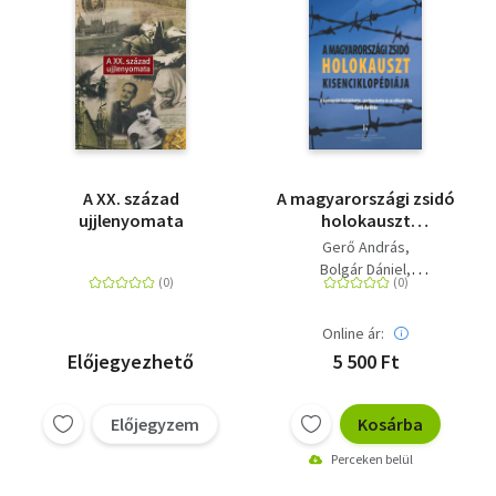
A XX. század
A magyarországi zsidó
ujjlenyomata
holokauszt
kisenciklopédiája
Gerő András
Bolgár Dániel
Ökrös Fruzsina
Online ár:
Előjegyezhető
5 500 Ft
Előjegyzem
Kosárba
Perceken belül