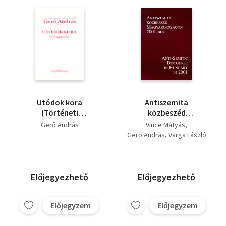
Utódok kora
Antiszemita
(Történeti
közbeszéd
tanulmányok, esszék)
Magyarországon 2001-
Gerő András
Vince Mátyás
ben
Gerő András
Varga László
Előjegyezhető
Előjegyezhető
Előjegyzem
Előjegyzem