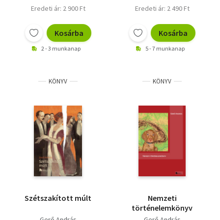
Eredeti ár: 2 900 Ft
Eredeti ár: 2 490 Ft
Kosárba
Kosárba
2 - 3 munkanap
5 - 7 munkanap
KÖNYV
KÖNYV
Szétszakított múlt
Nemzeti
történelemkönyv
Gerő András
Gerő András