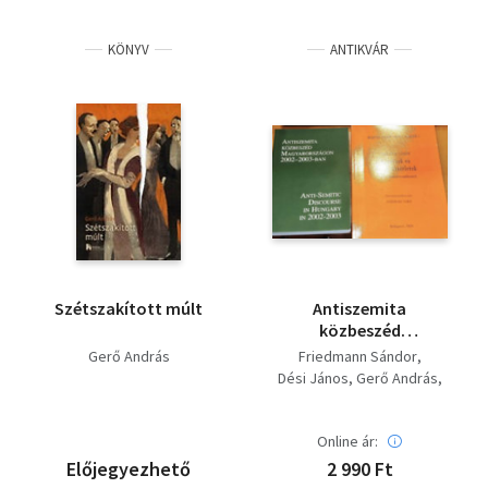
KÖNYV
ANTIKVÁR
Szétszakított múlt
Antiszemita
közbeszéd
Magyarországon 2002-
Gerő András
Friedmann Sándor
2003-ban + Kérdések és
Dési János
Gerő András
válaszkísérletek
Szeszlér Tibor
(Írások identitásról és
Varga László
emlékezésről)(2 kötet)
Online ár:
Előjegyezhető
2 990 Ft