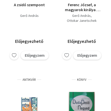
A zsidó szempont
Ferenc József, a
magyarok királya +
Ferenc József (2 mű)
Gerő András
Gerő András
Ottokar Janetschek
Előjegyezhető
Előjegyezhető
Előjegyzem
Előjegyzem
ANTIKVÁR
KÖNYV