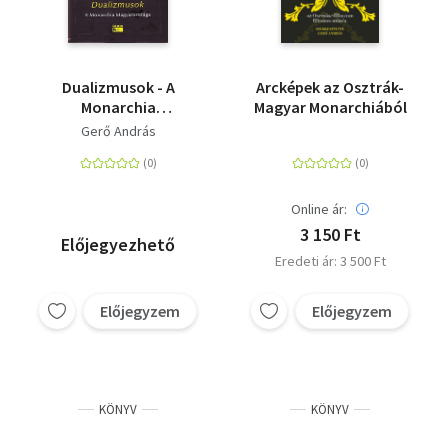
Dualizmusok - A
Arcképek az Osztrák-
Monarchia
Magyar Monarchiából
Magyarországa
Gerő András
Online ár:
3 150 Ft
Előjegyezhető
Eredeti ár: 3 500 Ft
Előjegyzem
Előjegyzem
KÖNYV
KÖNYV