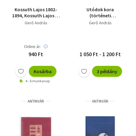
Kossuth Lajos 1802-
Utódok kora
1894, Kossuth Lajos és
(történeti
kortársai (CD-vel)
tanulmányok, esszék)
Gerő András
Gerő András
Online ár:
940 Ft
1 050 Ft - 1 200 Ft
Kosárba
3 példány
4 - 6 munkanap
ANTIKVÁR
ANTIKVÁR