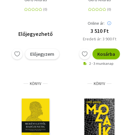
december 3.
Online ár:
3 510 Ft
Előjegyezhető
Eredeti ár: 3 900 Ft
Előjegyzem
Kosárba
2 - 3 munkanap
KÖNYV
KÖNYV