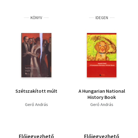
KÖNYV
IDEGEN
Szétszakított múlt
A Hungarian National
History Book
Gerő András
Gerő András
Előjegyezhető
Előjegyezhető