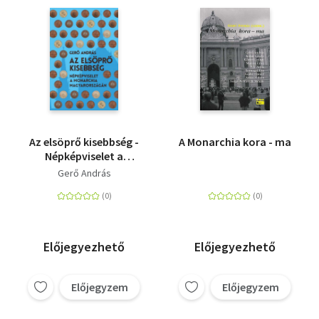
Az elsöprő kisebbség -
A Monarchia kora - ma
Népképviselet a
Monarchia
Gerő András
Magyarországán
Előjegyezhető
Előjegyezhető
Előjegyzem
Előjegyzem