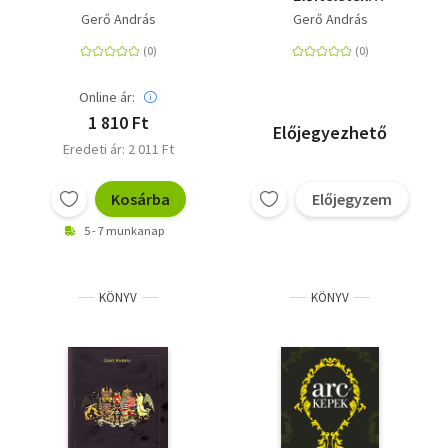
találkozása a
Gerő András
Gerő András
századforduló
monarchiájában -
Előítéletek
találkozása a
Online ár:
századforduló
1 810 Ft
Előjegyezhető
Monarchiájában
Eredeti ár: 2 011 Ft
Kosárba
Előjegyzem
5 - 7 munkanap
KÖNYV
KÖNYV