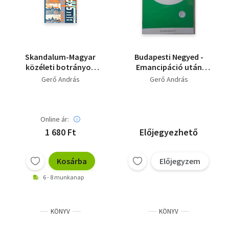
Skandalum-Magyar
Budapesti Negyed -
közéleti botrányok
Emancipáció után
1843-19991
(2008 tavasz 59.szám)
Gerő András
Gerő András
Online ár:
1 680 Ft
Előjegyezhető
Kosárba
Előjegyzem
6 - 8 munkanap
KÖNYV
KÖNYV