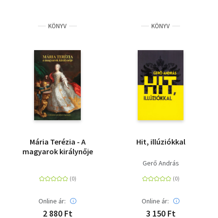
KÖNYV
KÖNYV
Mária Terézia - A
Hit, illúziókkal
magyarok királynője
Gerő András
Online ár:
Online ár:
2 880 Ft
3 150 Ft