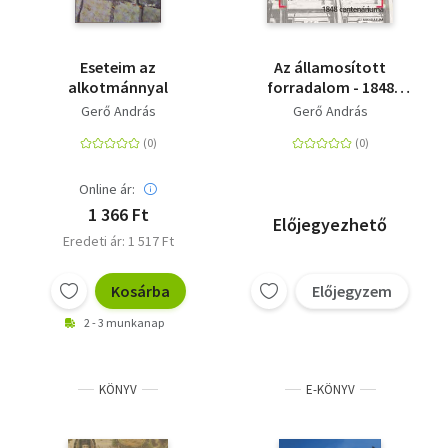
Eseteim az
Az államosított
alkotmánnyal
forradalom - 1848
centenáriuma
Gerő András
Gerő András
Online ár:
1 366 Ft
Előjegyezhető
Eredeti ár: 1 517 Ft
Kosárba
Előjegyzem
2 - 3 munkanap
KÖNYV
E-KÖNYV