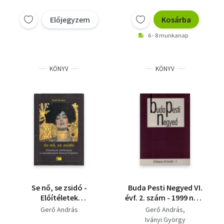
Előjegyzem
Kosárba
6 - 8 munkanap
KÖNYV
KÖNYV
Se nő, se zsidó -
Buda Pesti Negyed VI.
Előítéletek
évf. 2. szám - 1999 nyár
találkozása a
24. szám - A Kerepesei
Gerő András
Gerő András
századforduló
úti temető - I.
Iványi György