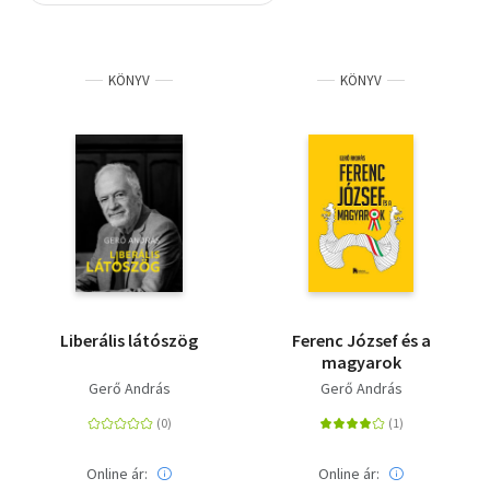
Szótár, nyelvkönyv
KÖNYV
KÖNYV
Tankönyv, segédkönyv
Társadalomtudomány
Természettudomány
Történelem
Vallás
Liberális látószög
Ferenc József és a
magyarok
Gerő András
Gerő András
Online ár:
Online ár: