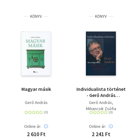
KÖNYV
KÖNYV
Magyar másik
Individualista történet
- Gerő András
beszélgetései
Gerő András
Gerő András
Mihancsik Zsófiával
Mihancsik Zsófia
Online ár:
Online ár:
2 610 Ft
2 241 Ft