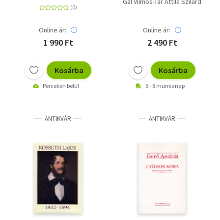
Gál Vilmos-Tar Attila Szilárd
Online ár:
Online ár:
1 990 Ft
2 490 Ft
Kosárba
Kosárba
Perceken belül
6 - 8 munkanap
ANTIKVÁR
ANTIKVÁR