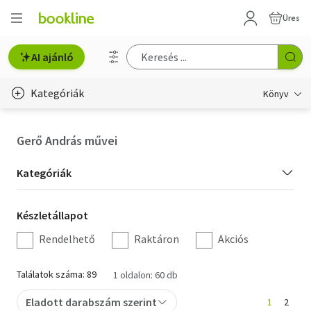
Üres
AI ajánló
Kategóriák
Könyv
Életmód, egészség
Gerő András művei
Erotika
Kategória
Kategóriák
Gyermek- és ifjúsági
szűrés
Készletállapot
Készletállapot
Hobbi, szabadidő
szűrés
Rendelhető
Raktáron
Akciós
Irodalom
Találatok száma: 89
1 oldalon: 60 db
Művészet
Eladott darabszám szerint
1
2
Szakkönyv