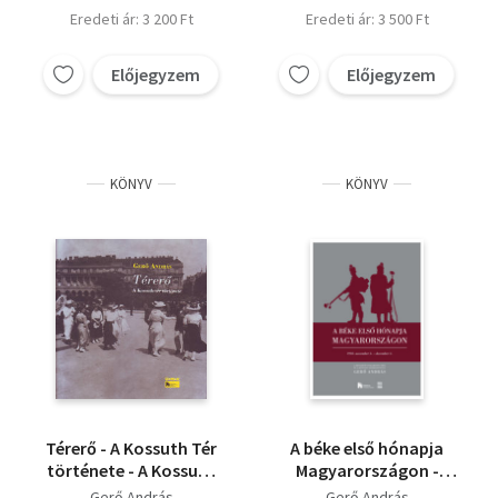
Eredeti ár: 3 200 Ft
Eredeti ár: 3 500 Ft
Előjegyzem
Előjegyzem
KÖNYV
KÖNYV
Térerő - A Kossuth Tér
A béke első hónapja
története - A Kossuth
Magyarországon -
tér története
1918. november 3. -
Gerő András
Gerő András