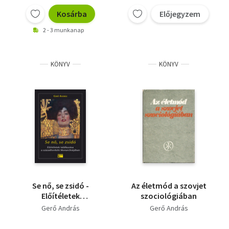
Kosárba
Előjegyzem
2 - 3 munkanap
KÖNYV
KÖNYV
Se nő, se zsidó -
Az életmód a szovjet
Előítéletek
szociológiában
találkozása a
Gerő András
Gerő András
századforduló
monarchiájában