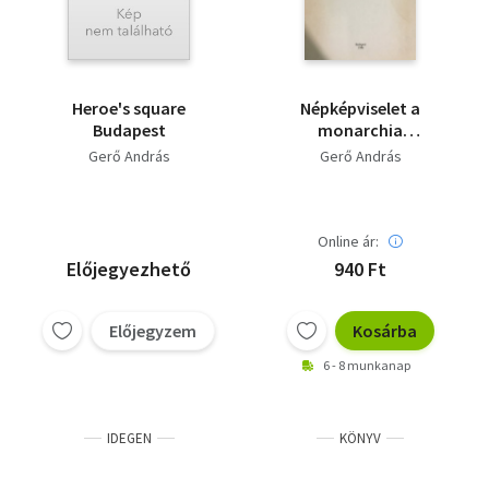
Heroe's square
Népképviselet a
Budapest
monarchia
Magyarországán
Gerő András
Gerő András
Online ár:
Előjegyezhető
940 Ft
Előjegyzem
Kosárba
6 - 8 munkanap
IDEGEN
KÖNYV