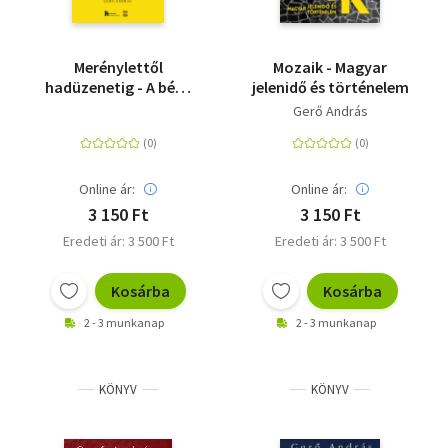
Merénylettől
Mozaik - Magyar
hadüzenetig - A béke
jelenidő és történelem
utolsó hónapja a
Gerő András
Monarchia
Magyarországán
(1914. június 28. 1914.
július 28.)
Online ár:
Online ár:
3 150 Ft
3 150 Ft
Eredeti ár: 3 500 Ft
Eredeti ár: 3 500 Ft
Kosárba
Kosárba
2 - 3 munkanap
2 - 3 munkanap
KÖNYV
KÖNYV