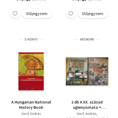
Előjegyzem
Előjegyzem
E-KÖNYV
ANTIKVÁR
A Hungarian National
2 db A XX. század
History Book
ujjlenyomata +
Dokumentumok a XX.
Gerő András
Gerő András
század történetéhez