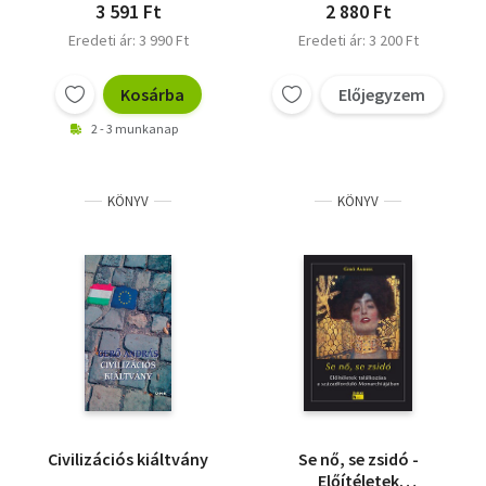
3 591 Ft
2 880 Ft
Eredeti ár: 3 990 Ft
Eredeti ár: 3 200 Ft
Kosárba
Előjegyzem
2 - 3 munkanap
KÖNYV
KÖNYV
Civilizációs kiáltvány
Se nő, se zsidó -
Előítéletek