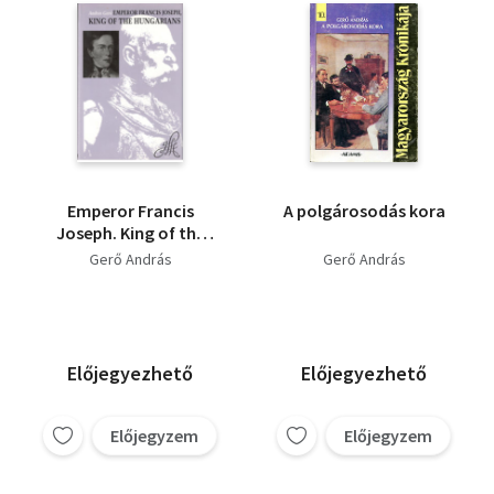
Emperor Francis
A polgárosodás kora
Joseph. King of the
Hungarions
Gerő András
Gerő András
Előjegyezhető
Előjegyezhető
Előjegyzem
Előjegyzem