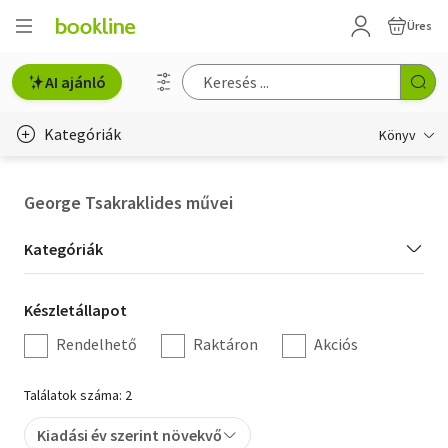
Üres
AI ajánló
Kategóriák
Könyv
Életmód, egészség
George Tsakraklides művei
Erotika
Kategória
Kategóriák
Gyermek- és ifjúsági
szűrés
Készletállapot
Készletállapot
Hobbi, szabadidő
szűrés
Rendelhető
Raktáron
Akciós
Irodalom
Találatok száma: 2
Művészet
Kiadási év szerint növekvő
Szakkönyv