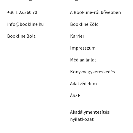
+36 1 235 60 70
A Bookline-ról bővebben
info@bookline.hu
Bookline Zöld
Bookline Bolt
Karrier
Impresszum
Médiaajánlat
Könyvnagykereskedés
Adatvédelem
ÁSZF
Akadálymentesítési
nyilatkozat