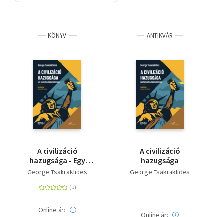
Szótár, nyelvkönyv
KÖNYV
ANTIKVÁR
Tankönyv, segédkönyv
Társadalomtudomány
Természettudomány
Történelem
Vallás
A civilizáció
A civilizáció
hazugsága - Egy
hazugsága
hanyatló világ
George Tsakraklides
George Tsakraklides
anatómiája
Online ár:
Online ár: