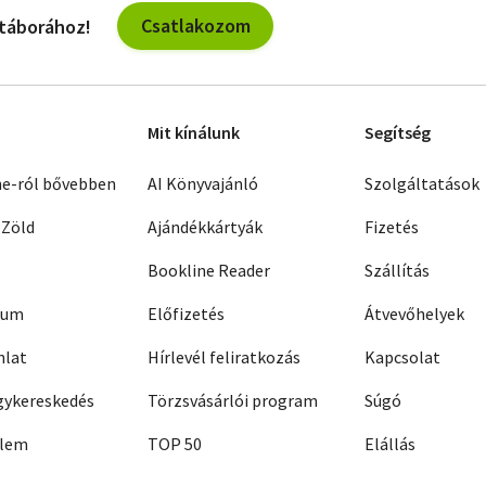
Csatlakozom
 táborához!
Mit kínálunk
Segítség
ne-ról bővebben
AI Könyvajánló
Szolgáltatások
 Zöld
Ajándékkártyák
Fizetés
Bookline Reader
Szállítás
zum
Előfizetés
Átvevőhelyek
nlat
Hírlevél feliratkozás
Kapcsolat
ykereskedés
Törzsvásárlói program
Súgó
elem
TOP 50
Elállás