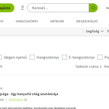
ajánló
R
YV
HANGOSKÖNYV
ANTIKVÁR
IDEGEN NYELVŰ
T
Segítség
Idegen nyelvű
Hangoskönyv
E-hangoskönyv
Po
ós
Találatok száma: 2
Re
es
ugsága - Egy hanyatló világ anatómiája
026
ga nem egyszerűen politikai, gazdasági vagy ökológiai zavarok