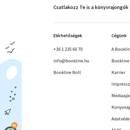
Csatlakozz Te is a könyvrajongók
Elérhetőségek
Cégünk
+36 1 235 60 70
A Bookli
info@bookline.hu
Bookline
Bookline Bolt
Karrier
Impress
Médiaajá
Könyvnag
Adatvéd