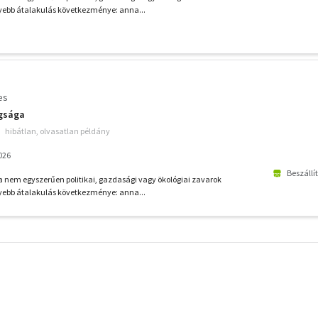
ebb átalakulás következménye: anna...
es
ugsága
hibátlan, olvasatlan példány
026
Beszállí
ga nem egyszerűen politikai, gazdasági vagy ökológiai zavarok
ebb átalakulás következménye: anna...
További
szűrők