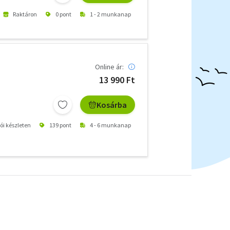
Raktáron
0 pont
1 - 2 munkanap
Online ár:
13 990 Ft
Kosárba
tói készleten
139 pont
4 - 6 munkanap