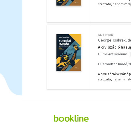
sorozata, hanem mély
ANTIKVÁR
George Tsakraklid
A civilizáció haz
Fiume Antikvárium
L'Harmattan Kiadó, 2
A civilizációnk válsá
sorozata, hanem mély