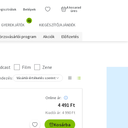
A kosarad
egisztrálok
Belépek
üres
új
GYEREKJÁTÉK
KIEGÉSZÍTŐ/AJÁNDÉK
örzsvásárlói program
Akciók
Előfizetés
dcast
Film
Zene
ndezés:
Vásárlói értékelés szerint
Online ár:
4 491 Ft
Kiadói ár: 4 990 Ft
Kosárba