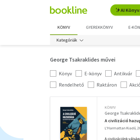
AI Könyv
KÖNYV
GYEREKKÖNYV
E-KÖN
Kategóriák
George Tsakraklides művei
Könyv
E-könyv
Antikvár
Kategória
szűrés
További
Rendelhető
Raktáron
Akci
szűrők
KÖNYV
George Tsakraklid
A civilizáció haz
L'Harmattan Kiadó, 2
A civilizációnk válsá