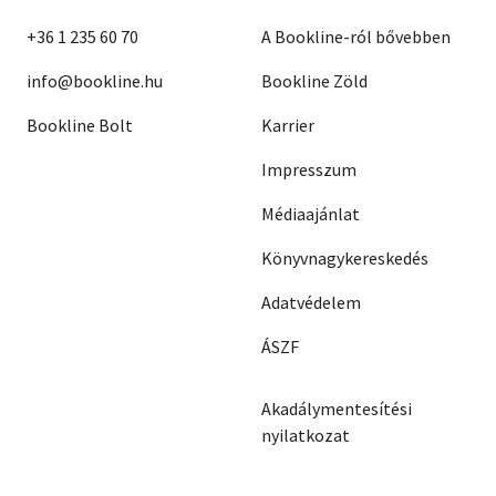
+36 1 235 60 70
A Bookline-ról bővebben
info@bookline.hu
Bookline Zöld
Bookline Bolt
Karrier
Impresszum
Médiaajánlat
Könyvnagykereskedés
Adatvédelem
ÁSZF
Akadálymentesítési
nyilatkozat