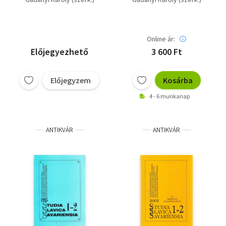
Hungariae - VI.
Irodalmi Folyóirat)
Nemzetközi
Szlavisztikai Napok)
Online ár:
Előjegyezhető
3 600 Ft
Előjegyzem
Kosárba
4 - 6 munkanap
ANTIKVÁR
ANTIKVÁR