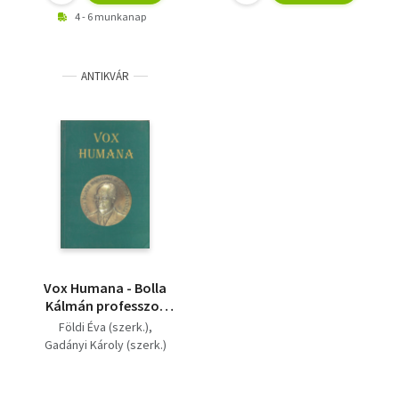
4 - 6 munkanap
ANTIKVÁR
Vox Humana - Bolla
Kálmán professzor
hetvenedik
Földi Éva (szerk.)
születésnapjára
Gadányi Károly (szerk.)