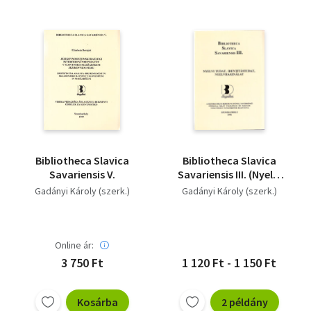
Bibliotheca Slavica
Bibliotheca Slavica
Savariensis V.
Savariensis III. (Nyelvi
tudat, identitástudat,
Gadányi Károly (szerk.)
Gadányi Károly (szerk.)
nyelvhasználat)
(magyar-szlovén)
Online ár:
3 750 Ft
1 120 Ft - 1 150 Ft
Kosárba
2 példány