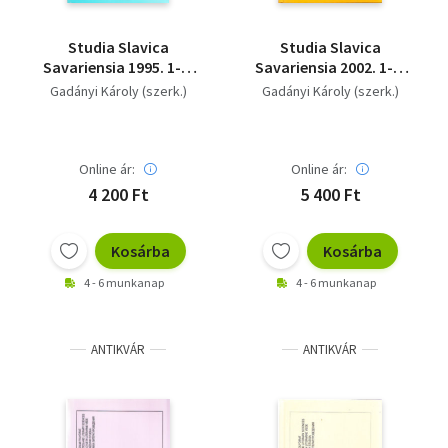
Studia Slavica
Studia Slavica
Savariensia 1995. 1-2.
Savariensia 2002. 1-2.
(Nyelvészeti és
(Nyelvészeti és
Gadányi Károly (szerk.)
Gadányi Károly (szerk.)
Irodalmi Folyóirat)
Irodalmi Folyóirat)
(VII. Nemzetközi
Szlavisztikai Napok)
Online ár:
Online ár:
4 200 Ft
5 400 Ft
Kosárba
Kosárba
4 - 6 munkanap
4 - 6 munkanap
ANTIKVÁR
ANTIKVÁR