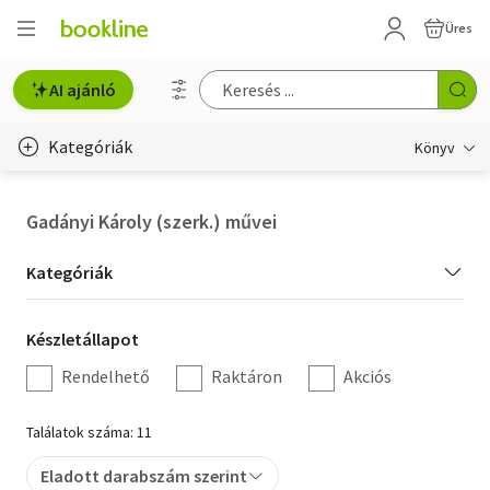
Üres
AI ajánló
Kategóriák
Könyv
Életmód, egészség
Gadányi Károly (szerk.) művei
Erotika
Kategória
Kategóriák
Gyermek- és ifjúsági
szűrés
Készletállapot
Készletállapot
Hobbi, szabadidő
szűrés
Rendelhető
Raktáron
Akciós
Irodalom
Találatok száma: 11
Művészet
Eladott darabszám szerint
Szakkönyv