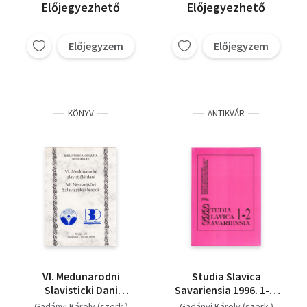
Előjegyezhető
Előjegyezhető
Előjegyzem
Előjegyzem
KÖNYV
ANTIKVÁR
VI. Medunarodni
Studia Slavica
Slavisticki Dani
Savariensia 1996. 1-2.
(Bibliotheca Croatia
(Nyelvészeti és
Gadányi Károly (szerk.)
Gadányi Károly (szerk.)