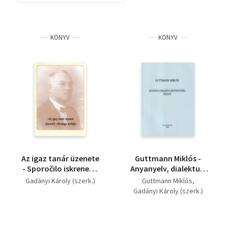
Szótár, nyelvkönyv
KÖNYV
KÖNYV
Tankönyv, segédkönyv
Társadalomtudomány
Természettudomány
Történelem
Vallás
Az igaz tanár üzenete
Guttmann Miklós -
- Sporočilo iskrenega
Anyanyelv, dialektus,
učitelja
kétnyelvűség, oktatás
Gadányi Károly (szerk.)
Guttmann Miklós
- Cikkek, tanulmányok
Gadányi Károly (szerk.)
(A tanár és kutató 60.
születésnapja
tiszteletére)