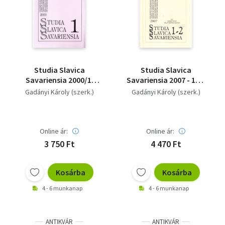
Studia Slavica
Studia Slavica
Savariensia 2000/1.
Savariensia 2007 - 1-2,
(Nyelvészeti és
(Nyelvészeti és
Gadányi Károly (szerk.)
Gadányi Károly (szerk.)
Irodalmi Folyóirat)
Irodalmi Folyóirat) -
VIII. Nemzetközi
Szlavisztikai Napok
Online ár:
Online ár:
3 750 Ft
4 470 Ft
Kosárba
Kosárba
4 - 6 munkanap
4 - 6 munkanap
ANTIKVÁR
ANTIKVÁR