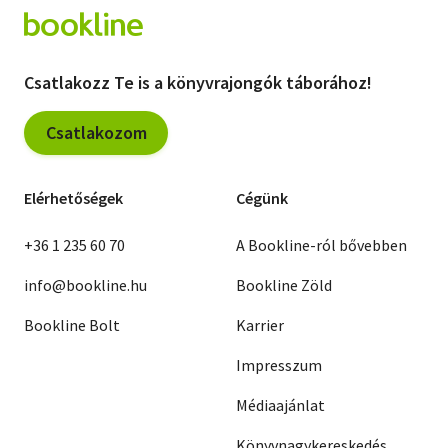
Csatlakozz Te is a könyvrajongók táborához!
Csatlakozom
Elérhetőségek
Cégünk
+36 1 235 60 70
A Bookline-ról bővebben
info@bookline.hu
Bookline Zöld
Bookline Bolt
Karrier
Impresszum
Médiaajánlat
Könyvnagykereskedés