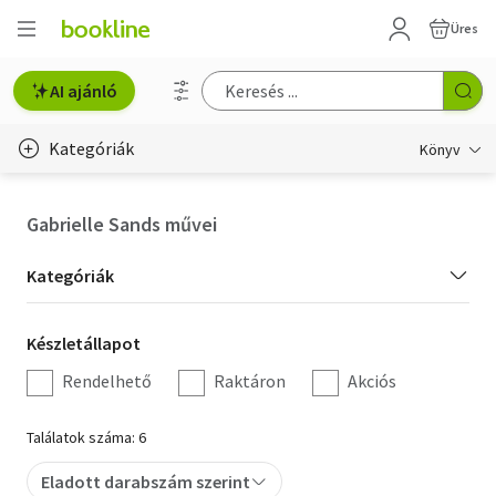
Üres
AI ajánló
Kategóriák
Könyv
Életmód, egészség
Gabrielle Sands művei
Erotika
Kategória
Kategóriák
Gyermek- és ifjúsági
szűrés
Készletállapot
Készletállapot
Hobbi, szabadidő
szűrés
Rendelhető
Raktáron
Akciós
Irodalom
Találatok száma: 6
Művészet
Eladott darabszám szerint
Szakkönyv