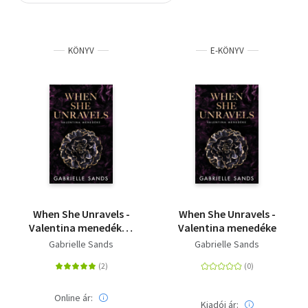
Szótár, nyelvkönyv
KÖNYV
E-KÖNYV
Tankönyv, segédkönyv
Társadalomtudomány
Természettudomány
Történelem
Vallás
When She Unravels -
When She Unravels -
Valentina menedéke -
Valentina menedéke
(Különleges kiadás)
Gabrielle Sands
Gabrielle Sands
Online ár:
Kiadói ár: