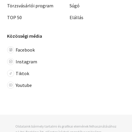
Törzsvásárlói program
Súgó
TOP 50
Elállás
Közösségi média
Facebook
Instagram
Tiktok
Youtube
Oldalaink bármely tartalmi és grafikai elemének felhasználásához
a Libri-Bookline Zrt. előzetes írásbeli engedélye szükséges.