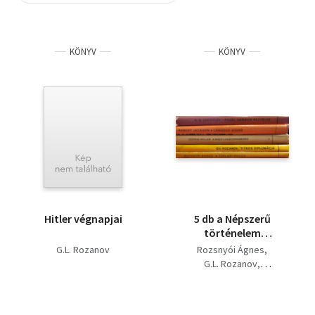
Szótár, nyelvkönyv
KÖNYV
KÖNYV
Tankönyv, segédkönyv
Társadalomtudomány
Természettudomány
Történelem
Vallás
Hitler végnapjai
5 db a Népszerű
történelem
sorozatból: A Szálasi-
G.L. Rozanov
Rozsnyói Ágnes
puccs,Titkos
G.L. Rozanov
diplomácia, A nagy
George Millar
lokátorháború,
Robert Jackson
Jakovlev
Lángoló Hídfő, Pearl