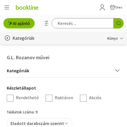
Üres
AI ajánló
Kategóriák
Könyv
Életmód, egészség
G.L. Rozanov művei
Erotika
Kategória
Kategóriák
Gyermek- és ifjúsági
szűrés
Készletállapot
Készletállapot
Hobbi, szabadidő
szűrés
Rendelhető
Raktáron
Akciós
Irodalom
Találatok száma: 9
Művészet
Eladott darabszám szerint
Szakkönyv