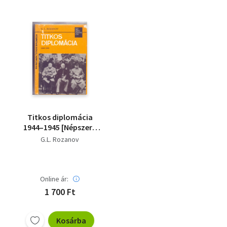
Titkos diplomácia
1944–1945 [Népszerű
történelem]
G.L. Rozanov
Online ár:
1 700 Ft
Kosárba