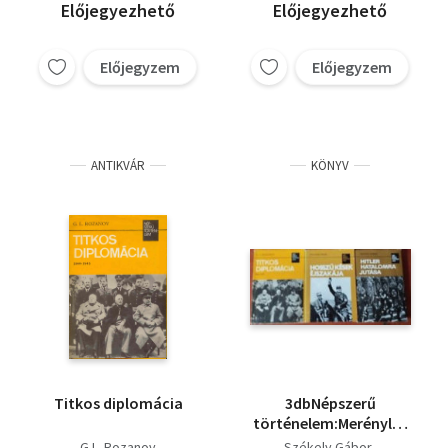
Harbor rejtélye
Előjegyezhető
Előjegyezhető
Előjegyzem
Előjegyzem
ANTIKVÁR
KÖNYV
Titkos diplomácia
3dbNépszerű
történelem:Merénylet
Hossú kések
G.L. Rozanov
Székely Gábor