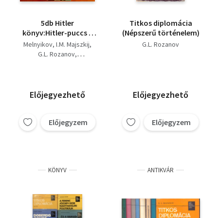
5db Hitler
Titkos diplomácia
könyv:Hitler-puccs a
(Népszerű történelem)
sörházban,Összeesküvés
Melnyikov
I.M. Majszkij
G.L. Rozanov
Hitler ellen,Ki segített
G.L. Rozanov
Hitlernek?,Hitler
Hamsik Dusan
végnapjai,
Hamsik, D.-Prazák, J.
Előjegyezhető
Előjegyezhető
Előjegyzem
Előjegyzem
KÖNYV
ANTIKVÁR