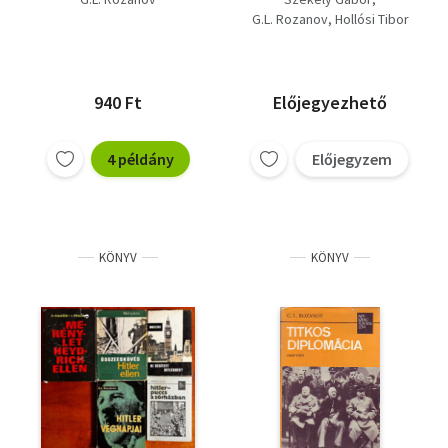
éjszakája+ Hitler
G.L. Rozanov
Hollósi Tibor
hatalomra
jutása+Titkos
diplomácia
940 Ft
Előjegyezhető
4 példány
Előjegyzem
KÖNYV
KÖNYV