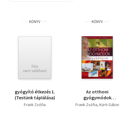
Szótár, nyelvkönyv
KÖNYV
KÖNYV
Tankönyv, segédkönyv
Társadalomtudomány
Természettudomány
Történelem
Vallás
gyógyító étkezés 1.
Az otthoni
(Testünk táplálása)
gyógymódok
nagykönyve
Frank Zsófia
Frank Zsófia
Kürti Gábor