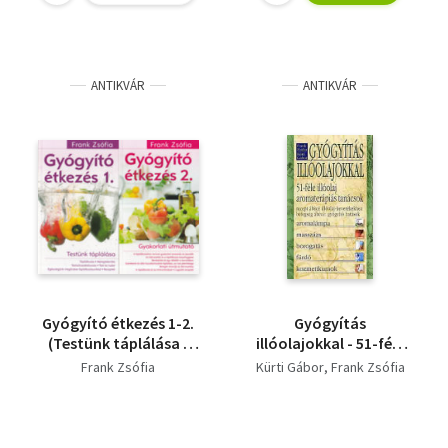
ANTIKVÁR
ANTIKVÁR
Gyógyító étkezés 1-2.
Gyógyítás
(Testünk táplálása -
illóolajokkal - 51-féle
Gyakorlati útmutató)
illóolaj,
Frank Zsófia
Kürti Gábor
Frank Zsófia
aromaterápiás
tanácsok