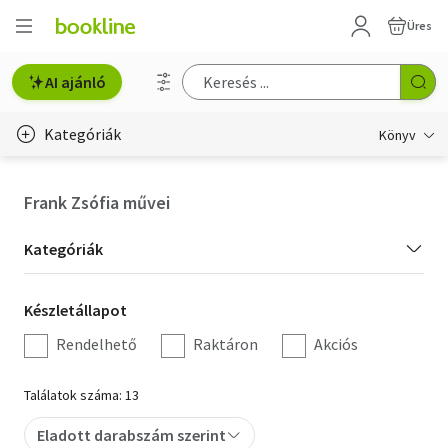
Üres
AI ajánló
Kategóriák
Könyv
Életmód, egészség
Frank Zsófia művei
Erotika
Kategória
Kategóriák
Gyermek- és ifjúsági
szűrés
Készletállapot
Készletállapot
Hobbi, szabadidő
szűrés
Rendelhető
Raktáron
Akciós
Irodalom
Találatok száma: 13
Művészet
Eladott darabszám szerint
Szakkönyv