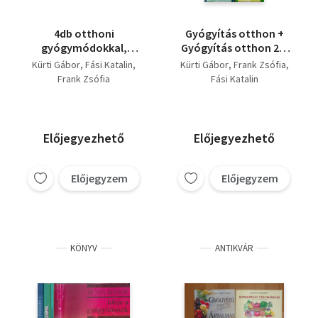
4db otthoni
Gyógyítás otthon +
gyógymódokkal,
Gyógyítás otthon 2. -
egészséges
(22-féle betegség
Kürti Gábor
Fási Katalin
Kürti Gábor
Frank Zsófia
életmóddal
gyógymódjai) +
Frank Zsófia
Fási Katalin
kapcsolatos könyv -
Gyógyító étkezés 1.
Kürti Gábor-Gyógyítás
(Testünk táplálása) +
otthon 1-2., Fási
Gyógyító zöldségek és
Katalin-Gyógyító
gyümölcsök (Almától
Előjegyezhető
Előjegyezhető
zöldségek és
zöldborsóig) - 4 mű
gyümölcsök, Frank
Zsófia-Gyógyító
Előjegyzem
Előjegyzem
étkezés 1.
KÖNYV
ANTIKVÁR