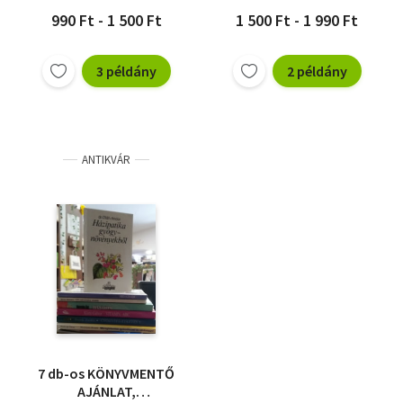
990 Ft - 1 500 Ft
1 500 Ft - 1 990 Ft
3 példány
2 példány
ANTIKVÁR
7 db-os KÖNYVMENTŐ
AJÁNLAT,