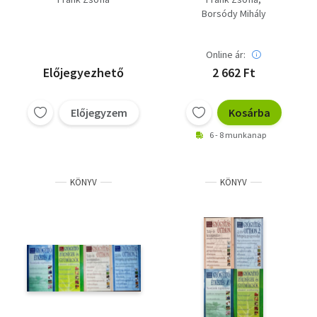
Frank Zsófia-Nagy
Borsódy Mihály
fagylaltoskönyv,
Borsódy Mihály-
Édesipari
Online ár:
recepttörténeti
Előjegyezhető
2 662 Ft
gyűjtemény
Előjegyzem
Kosárba
6 - 8 munkanap
KÖNYV
KÖNYV