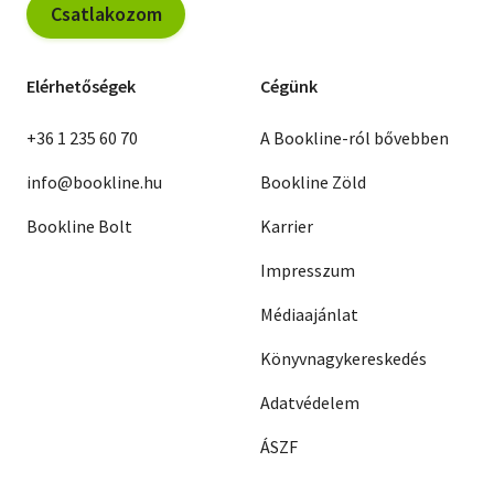
Csatlakozom
Elérhetőségek
Cégünk
+36 1 235 60 70
A Bookline-ról bővebben
info@bookline.hu
Bookline Zöld
Bookline Bolt
Karrier
Impresszum
Médiaajánlat
Könyvnagykereskedés
Adatvédelem
ÁSZF