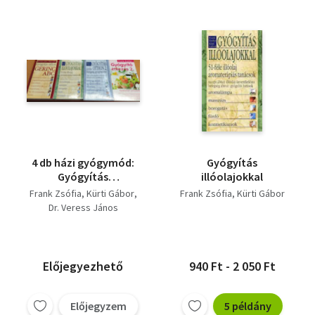
4 db házi gyógymód:
Gyógyítás
Gyógyítás
illóolajokkal
illóolajokkal +
Frank Zsófia
Kürti Gábor
Frank Zsófia
Kürti Gábor
Gyógyítás otthon:
Dr. Veress János
gerinc ABC + Gyógyítás
otthon 2. + Gyógyító
étkezés 2.
Előjegyezhető
940 Ft - 2 050 Ft
Előjegyzem
5 példány