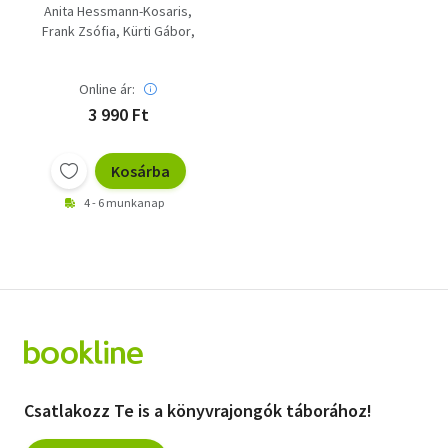
természetgyógyászat:
Anita Hessmann-Kosaris
Méregtelenítés
Frank Zsófia
Kürti Gábor
gyümölccsel és
Berente Ági
zöldséggel+ Gyógyító
Michel Abehsera
étkezés 1.+ Vitamin
Online ár:
H. Bankhofer
ABC+ Egészségkönyv+
Dr. Oláh Andor
3 990 Ft
ZEN makrobiotilus
receptek+ Bio-szelén+
Házipatika
Kosárba
gyógynövényekből
4 - 6 munkanap
Csatlakozz Te is a könyvrajongók táborához!