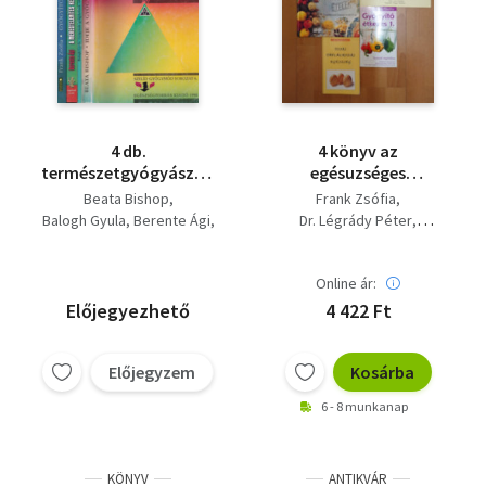
4 db.
4 könyv az
természetgyógyászati
egésuzséges
könyv (Ideje a
táplálkozásról:
Beata Bishop
Frank Zsófia
gyógyításnak +
gyógyító ételek /
Balogh Gyula
Berente Ági
Dr. Légrády Péter
Bogumil: Az
Ártalmas ételek,
Frank Zsófia
Scur Katalin
öngyógyítás
Gyógyító étkezés 1.,
művészete + A
Mindennapi
Online ár:
méregtelenítés
vitaminjaid, Tojás,
Előjegyezhető
4 422 Ft
kézikönyve + Gyógyító
táplálkozás, egészség
étkezés 1.)
Előjegyzem
Kosárba
6 - 8 munkanap
KÖNYV
ANTIKVÁR