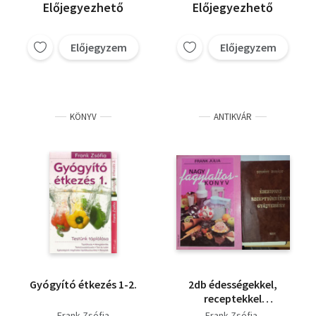
Előjegyezhető
Előjegyezhető
Előjegyzem
Előjegyzem
KÖNYV
ANTIKVÁR
Gyógyító étkezés 1-2.
2db édességekkel,
receptekkel
kapcsolatos könyv -
Frank Zsófia
Frank Zsófia