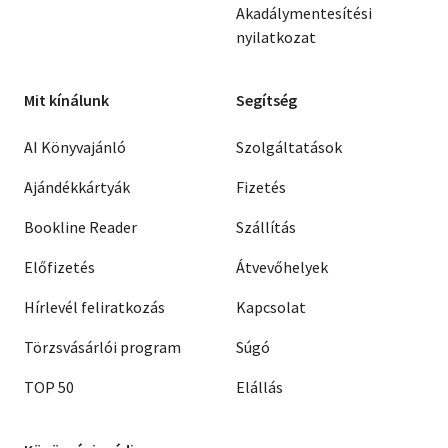
Akadálymentesítési
nyilatkozat
Mit kínálunk
Segítség
AI Könyvajánló
Szolgáltatások
Ajándékkártyák
Fizetés
Bookline Reader
Szállítás
Előfizetés
Átvevőhelyek
Hírlevél feliratkozás
Kapcsolat
Törzsvásárlói program
Súgó
TOP 50
Elállás