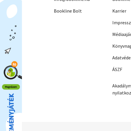
Bookline Bolt
Karrier
Impress
Médiaajá
Könyvnag
Adatvéd
ÁSZF
Akadálym
nyilatko