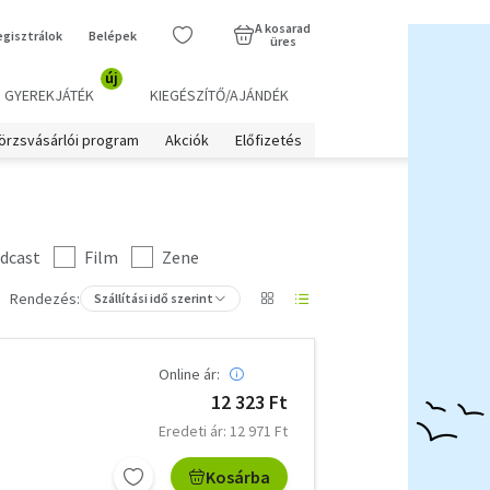
A kosarad
egisztrálok
Belépek
üres
új
GYEREKJÁTÉK
KIEGÉSZÍTŐ/AJÁNDÉK
örzsvásárlói program
Akciók
Előfizetés
dcast
Film
Zene
Rendezés:
Szállítási idő szerint
Online ár:
12 323 Ft
Eredeti ár: 12 971 Ft
Kosárba