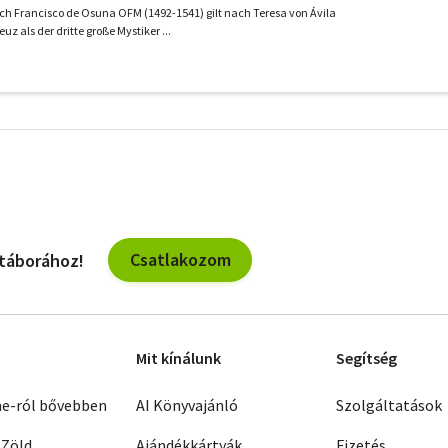
h Francisco de Osuna OFM (1492-1541) gilt nach Teresa von Ávila
 als der dritte große Mystiker ...
További
szűrők
Csatlakozom
 táborához!
Mit kínálunk
Segítség
ne-ról bővebben
AI Könyvajánló
Szolgáltatások
 Zöld
Ajándékkártyák
Fizetés