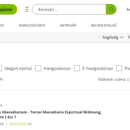
ajánló
R
YV
HANGOSKÖNYV
ANTIKVÁR
IDEGEN NYELVŰ
T
Segítség
Idegen nyelvű
Hangoskönyv
E-hangoskönyv
Po
ós
Találatok száma: 1
co
es Abecediarium - Tercer Abecediario Espiritual Widmung,
e 1 bis 7
026