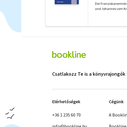
Der Franziskanermönc
und Johannes vom Kreuz
Csatlakozz Te is a könyvrajongók
Elérhetőségek
Cégünk
+36 1 235 60 70
A Bookli
info@bookline.hu
Bookline