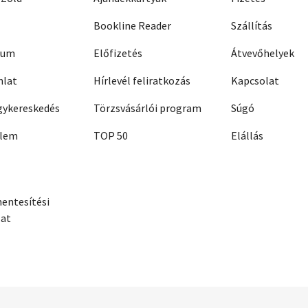
Bookline Reader
Szállítás
zum
Előfizetés
Átvevőhelyek
nlat
Hírlevél feliratkozás
Kapcsolat
ykereskedés
Törzsvásárlói program
Súgó
elem
TOP 50
Elállás
entesítési
zat