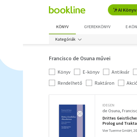
AI Könyv
KÖNYV
GYEREKKÖNYV
E-KÖN
Kategóriák
Francisco de Osuna művei
Könyv
E-könyv
Antikvár
Kategória
szűrés
További
Rendelhető
Raktáron
Akci
szűrők
IDEGEN
de Osuna, Francis
Drittes Geistlich
Prolog und Traktat
Vier Tuerme GmbH, 2