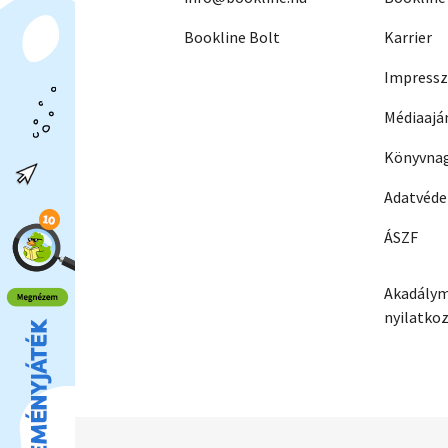
Bookline Bolt
Karrier
Impress
Médiaajá
Könyvnag
Adatvéd
ÁSZF
Akadálym
nyilatko