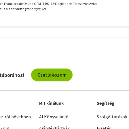
h Francisco de Osuna OFM (1492-1541) gilt nach Teresa von Ávila
 als der dritte große Mystiker ...
További
szűrők
Csatlakozom
 táborához!
Mit kínálunk
Segítség
ne-ról bővebben
AI Könyvajánló
Szolgáltatások
 Zöld
Ajándékkártyák
Fizetés