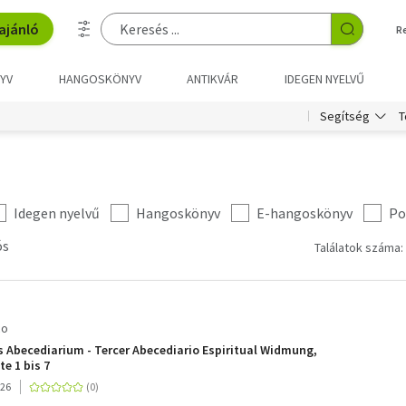
ajánló
R
YV
HANGOSKÖNYV
ANTIKVÁR
IDEGEN NYELVŰ
T
Segítség
Idegen nyelvű
Hangoskönyv
E-hangoskönyv
Po
ós
Találatok száma:
co
es Abecediarium - Tercer Abecediario Espiritual Widmung,
e 1 bis 7
026