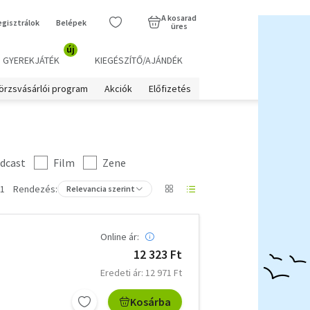
A kosarad
egisztrálok
Belépek
üres
új
GYEREKJÁTÉK
KIEGÉSZÍTŐ/AJÁNDÉK
örzsvásárlói program
Akciók
Előfizetés
dcast
Film
Zene
 1
Rendezés:
Relevancia szerint
Online ár:
12 323 Ft
Eredeti ár: 12 971 Ft
Kosárba