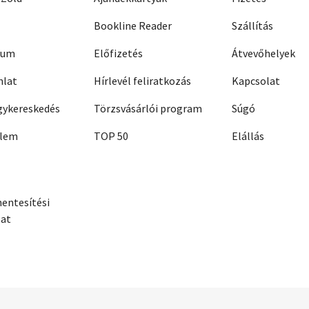
Bookline Reader
Szállítás
zum
Előfizetés
Átvevőhelyek
nlat
Hírlevél feliratkozás
Kapcsolat
ykereskedés
Törzsvásárlói program
Súgó
elem
TOP 50
Elállás
entesítési
zat