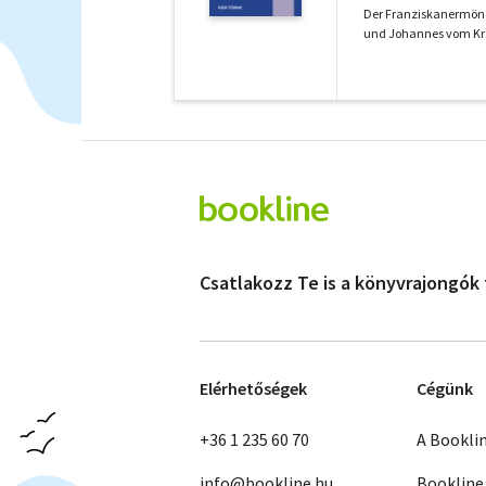
Der Franziskanermönc
und Johannes vom Kreuz
Csatlakozz Te is a könyvrajongók
Elérhetőségek
Cégünk
+36 1 235 60 70
A Bookli
info@bookline.hu
Bookline