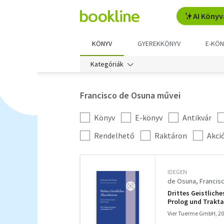
AI Könyv
KÖNYV
GYEREKKÖNYV
E-KÖN
Kategóriák
Francisco de Osuna művei
Könyv
E-könyv
Antikvár
Kategória
szűrés
További
Rendelhető
Raktáron
Akci
szűrők
IDEGEN
de Osuna, Francis
Drittes Geistlich
Prolog und Traktat
Vier Tuerme GmbH, 2