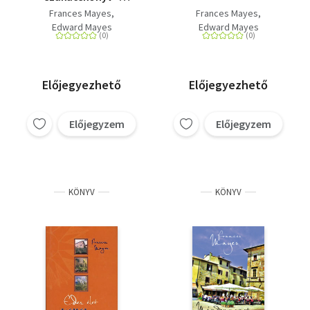
Receptek az olasz
Frances Mayes
Frances Mayes
konyhánkból
Edward Mayes
Edward Mayes
Előjegyezhető
Előjegyezhető
Előjegyzem
Előjegyzem
KÖNYV
KÖNYV