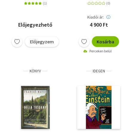
Kiadói ár:
Előjegyezhető
4 900 Ft
Előjegyzem
Kosárba
Perceken belül
KÖNYV
IDEGEN