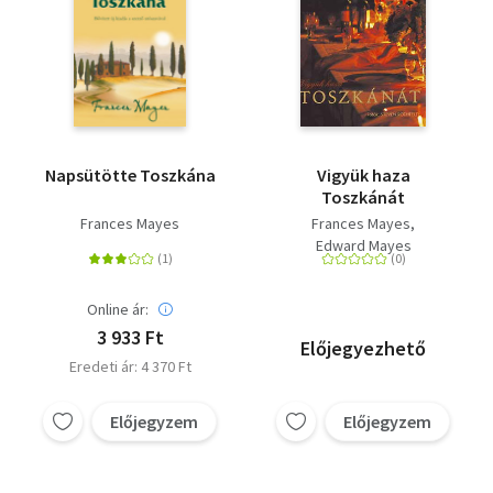
Napsütötte Toszkána
Vigyük haza
Toszkánát
Frances Mayes
Frances Mayes
Edward Mayes
Online ár:
3 933 Ft
Előjegyezhető
Eredeti ár: 4 370 Ft
Előjegyzem
Előjegyzem