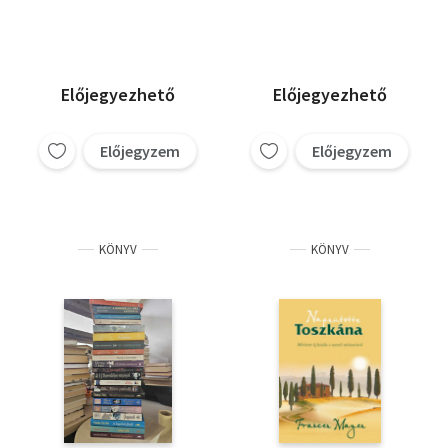
élet Itáliában,
Találkozzunk a
piazzán
Előjegyezhető
Előjegyezhető
Előjegyzem
Előjegyzem
KÖNYV
KÖNYV