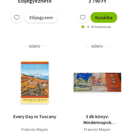
Előjegyezhető
3 790 Ft
Előjegyzem
Kosárba
6 - 8 munkanap
KÖNYV
KÖNYV
Every Day in Tuscany
3 db könyv:
Mindennapok
Toszkánában, Édes
Frances Mayes
Frances Mayes