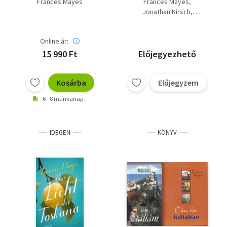
Frances Mayes
Frances Mayes
toszkánában
Jonathan Kirsch
Sarah Dunant
Online ár:
15 990 Ft
Előjegyezhető
Kosárba
Előjegyzem
6 - 8 munkanap
IDEGEN
KÖNYV