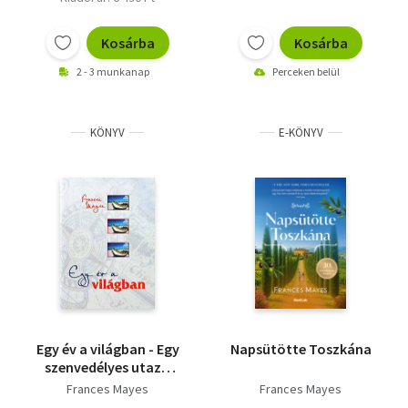
Kosárba
Kosárba
2 - 3 munkanap
Perceken belül
KÖNYV
E-KÖNYV
Egy év a világban - Egy
Napsütötte Toszkána
szenvedélyes utazó
kalandozásai
Frances Mayes
Frances Mayes