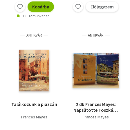
Kosárba
Előjegyzem
10 - 12 munkanap
ANTIKVÁR
ANTIKVÁR
Találkozunk a piazzán
2 db Frances Mayes:
Napsütötte Toszkána
+ Mindennapok
Frances Mayes
Frances Mayes
Toszkánában