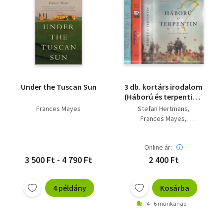
Under the Tuscan Sun
3 db. kortárs irodalom
(Háború és terpentin +
Édes élet Itáliában +
Frances Mayes
Stefan Hertmans
Madarak ítélőszéke)
Frances Mayes
Agnes Ravatn
Online ár:
3 500 Ft - 4 790 Ft
2 400 Ft
4 példány
Kosárba
4 - 6 munkanap