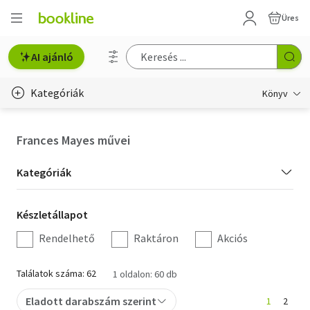
Üres
AI ajánló
Kategóriák
Könyv
Életmód, egészség
Frances Mayes művei
Erotika
Kategória
Kategóriák
Gyermek- és ifjúsági
szűrés
Készletállapot
Készletállapot
Hobbi, szabadidő
szűrés
Rendelhető
Raktáron
Akciós
Irodalom
Találatok száma: 62
1 oldalon: 60 db
Művészet
Eladott darabszám szerint
1
2
Szakkönyv