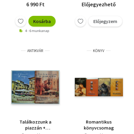
6 990 Ft
Előjegyezhető
Kosárba
Előjegyzem
4 - 6 munkanap
ANTIKVÁR
KÖNYV
Találkozzunk a
Romantikus
piazzán +
könyvcsomag
Mindennapok