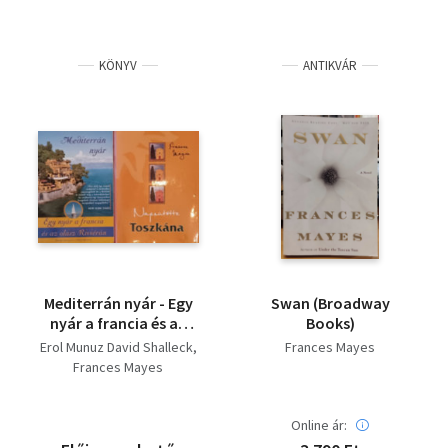
KÖNYV
ANTIKVÁR
Mediterrán nyár - Egy
Swan (Broadway
nyár a francia és az
Books)
olasz Riviérán +
Erol Munuz David Shalleck
Frances Mayes
Napsütötte Toszkána
Frances Mayes
(2 mű)
Online ár: