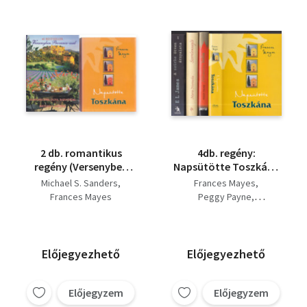
2 db. romantikus
4db. regény:
regény (Versenyben
Napsütötte Toszkána
Provence-szal +
+ Nővérem, India +
Michael S. Sanders
Frances Mayes
Napsütötte Toszkána)
Szerelemnapló + A
Frances Mayes
Peggy Payne
szürke ötven
Maria Nurowska
E L James
árnyalata
Előjegyezhető
Előjegyezhető
Előjegyzem
Előjegyzem