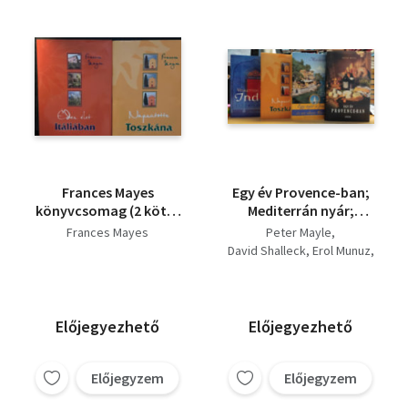
Frances Mayes
Egy év Provence-ban;
könyvcsomag (2 kötet
Mediterrán nyár;
📚)
Napsütötte Toszkána;
Frances Mayes
Peter Mayle
Végigettem Indiát (4
David Shalleck
Erol Munuz
kötet)
Frances Mayes
Chitrita Banerji
Előjegyezhető
Előjegyezhető
Előjegyzem
Előjegyzem