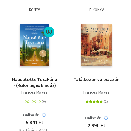
KÖNYV
E-KÖNYV
ÚJ
Napsütötte Toszkána
Találkozunk a piazzán
- (Különleges kiadás)
Frances Mayes
Frances Mayes
Online ár:
Online ár:
5 841 Ft
2 990 Ft
Kiadói ár: 6 490 Ft