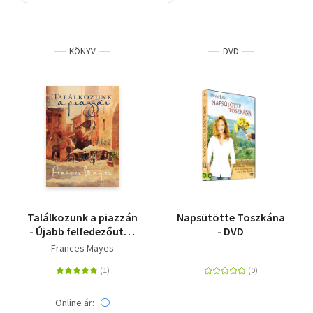
Szótár, nyelvkönyv
KÖNYV
DVD
Tankönyv, segédkönyv
Társadalomtudomány
Természettudomány
Történelem
Vallás
Találkozunk a piazzán
Napsütötte Toszkána
- Újabb felfedezőutak
- DVD
Olaszországban
Frances Mayes
Online ár: