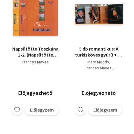
Napsütötte Toszkána
5 db romantikus: A
1-2. (Napsütötte
türkizköves gyűrű + Az
Toszkána + Édes élet
utolsó tangó + Hét év
Frances Mayes
Mary Moody
Itáliában - A
a nagyvilágban +
Frances Mayes
Napsütötte Toszkána
Napsütötte Toszkána
Laura Fraser
folytatása)
+ Szerelem Velencében
Andrea di Robilant
Grace Tiffany
Előjegyezhető
Előjegyezhető
Előjegyzem
Előjegyzem