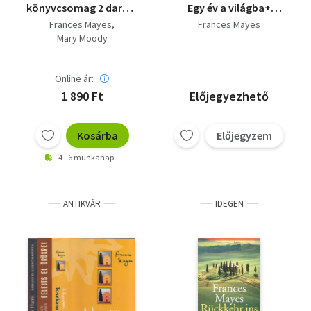
könyvcsomag 2 darab:
Egy év a világba+
Édes élet Itáliában, Au
Napsütötte Toszkána
Frances Mayes
Frances Mayes
revoir avagy fél év Dél-
Mary Moody
Franciaországban
Online ár:
1 890 Ft
Előjegyezhető
Kosárba
Előjegyzem
4 - 6 munkanap
ANTIKVÁR
IDEGEN