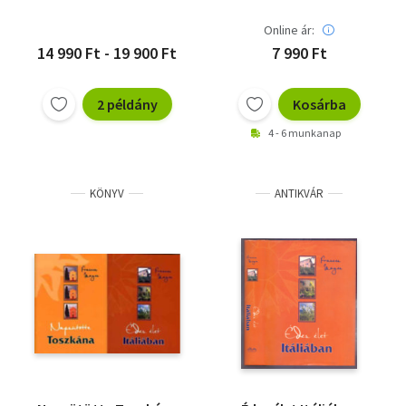
Online ár:
14 990 Ft - 19 900 Ft
7 990 Ft
2 példány
Kosárba
4 - 6 munkanap
KÖNYV
ANTIKVÁR