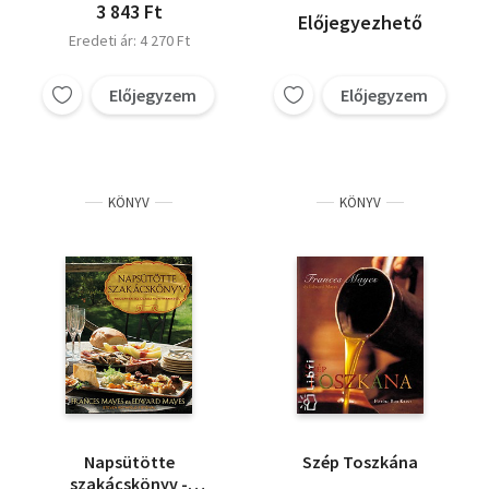
3 843 Ft
Előjegyezhető
Eredeti ár: 4 270 Ft
Előjegyzem
Előjegyzem
KÖNYV
KÖNYV
Napsütötte
Szép Toszkána
szakácskönyv -