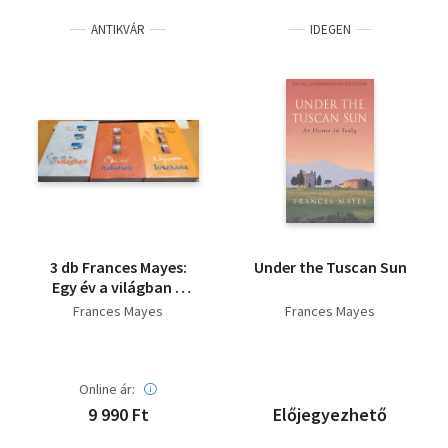
ANTIKVÁR
IDEGEN
3 db Frances Mayes:
Under the Tuscan Sun
Egy év a világban +
Édes élet Itáliában +
Frances Mayes
Frances Mayes
Napsütötte Toszkána
Online ár:
9 990 Ft
Előjegyezhető