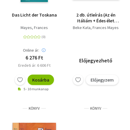
Das Licht der Toskana
2 db. útleírás (Az én
Itáliám + Édes élet
Itáliában)
Mayes, Frances
Beke Kata
Frances Mayes
Online ár:
6 276 Ft
Előjegyezhető
Eredeti ár: 6 606 Ft
Kosárba
Előjegyzem
5 - 10 munkanap
KÖNYV
KÖNYV