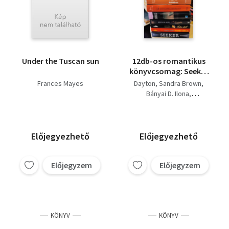
Under the Tuscan sun
12db-os romantikus
könyvcsomag: Seeker
+A szerelem
Frances Mayes
Dayton
Sandra Brown
rabláncán+ Édes düh+
Bányai D. Ilona
A vér jogán+ Mozart
Stephanie Cowell
asszonyai+ A
Janice Y. K. Lee
zongoratanárnő+
Frances Mayes
Édes élet Itáliában+
Margaret Stohl
Előjegyezhető
Előjegyezhető
Icons/Ikonok+
Jennifer Bosworth
Struck/Villámtól
Francesco Alberoni
sújtva+ Szeretlek+
Előjegyzem
Előjegyzem
Ugron Zsolna
Lévai Katalin
Úrilányok Erdélyben+
Varázskert
KÖNYV
KÖNYV