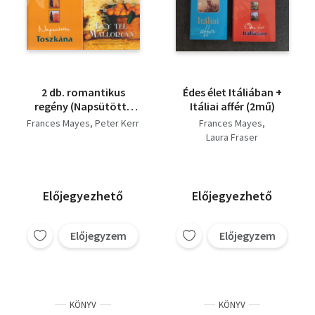
2 db. romantikus
Édes élet Itáliában +
regény (Napsütötte
Itáliai affér (2mű)
Toszkána + Egy tél
Frances Mayes
Peter Kerr
Frances Mayes
Mallorcán)
Laura Fraser
Előjegyezhető
Előjegyezhető
Előjegyzem
Előjegyzem
KÖNYV
KÖNYV