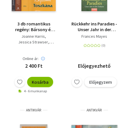
3 db romantikus
Rückkehr ins Paradies -
regény: Bársony és
Unser Jahr in der
keserű mandula +
Toskana
Joanne Harris
Frances Mayes
Felejts el örökre! +
Jessica Strawser
Napsütötte Toszkána
Frances Mayes
Online ár:
2 400 Ft
Előjegyezhető
Kosárba
Előjegyzem
4 - 6 munkanap
ANTIKVÁR
ANTIKVÁR