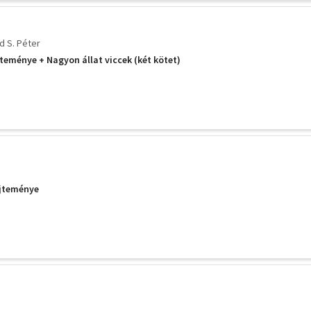
d S. Péter
teménye + Nagyon állat viccek (két kötet)
üjteménye