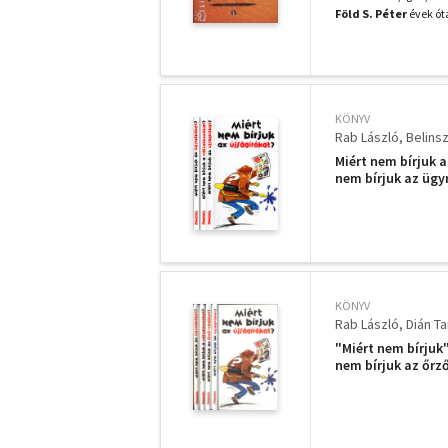
Föld S. Péter
évek óta
KÖNYV
Rab László
Belinsz
Miért nem bírjuk a
nem bírjuk az ügy
KÖNYV
Rab László
Dián T
"Miért nem bírjuk"
nem bírjuk az őrz
bírjuk az ügynökö