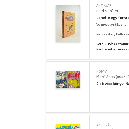
ANTIKVÁR
Föld S. Péter
Lehet-e egy forra
Vonnegut Antikváriu
Pallas Páholy Kulturáli
Föld S. Péter
szatiri
karikás ostor. Tudós s
KÖNYV
Moré Ákos (összeál
2 db vicc könyv: N
ANTIKVÁR