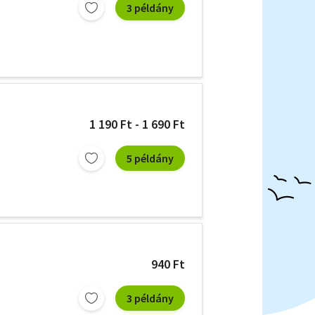
3 példány
1 190 Ft - 1 690 Ft
5 példány
940 Ft
3 példány