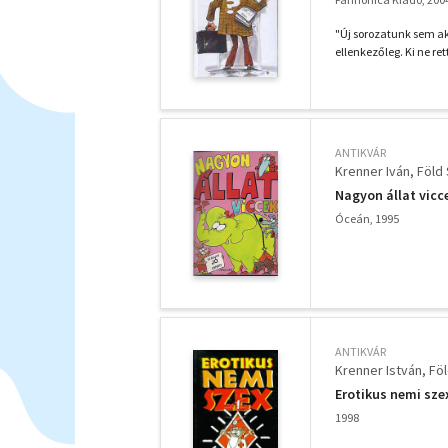
"Új sorozatunk sem ak
ellenkezőleg. Ki ne re
ANTIKVÁR
Krenner Iván
Föld 
Nagyon állat vicc
Óceán, 1995
ANTIKVÁR
Krenner István
Föl
Erotikus nemi sze
1998