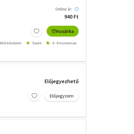
Online ár:
940 Ft
Kosárba
lítói készleten
9 pont
6 - 8 munkanap
Előjegyezhető
Előjegyzem