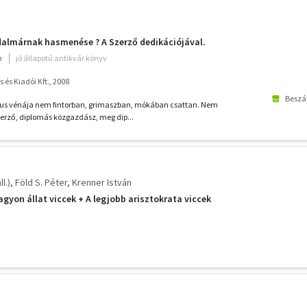
dalmárnak hasmenése ? A Szerző dedikációjával.
m
jó állapotú antikvár könyv
s és Kiadói Kft., 2008
Beszál
kus vénája nem fintorban, grimaszban, mókában csattan. Nem
zerző, diplomás közgazdász, meg dip...
l.)
Föld S. Péter
Krenner István
agyon állat viccek + A legjobb arisztokrata viccek