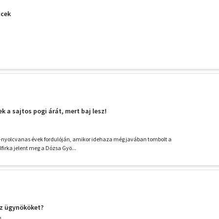
ccek
ek a sajtos pogi árát, mert baj lesz!
-nyolcvanas évek fordulóján, amikor idehaza még javában tombolt a
lfirka jelent meg a Dózsa Gyö...
az ügynököket?
4