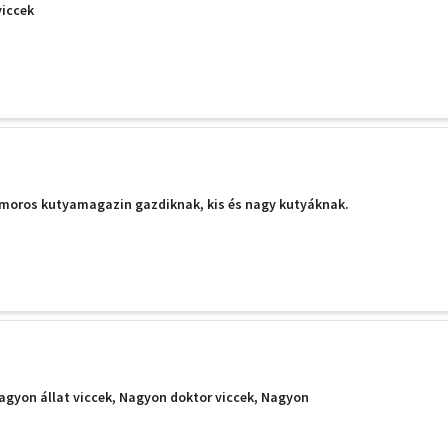
viccek
umoros kutyamagazin gazdiknak, kis és nagy kutyáknak.
Nagyon állat viccek, Nagyon doktor viccek, Nagyon