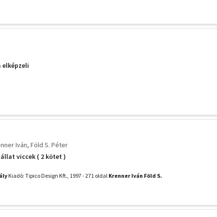
 elképzeli
nner Iván
Föld S. Péter
llat viccek ( 2 kötet )
ály
Kiadó: Tipico Design Kft., 1997 - 271 oldal
Krenner Iván
Föld S.