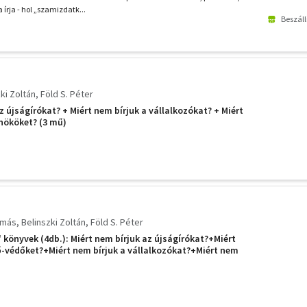
 írja - hol „szamizdatk...
Beszáll
ki Zoltán
Föld S. Péter
z újságírókat? + Miért nem bírjuk a vállalkozókat? + Miért
nököket? (3 mű)
amás
Belinszki Zoltán
Föld S. Péter
 könyvek (4db.): Miért nem bírjuk az újságírókat?+Miért
ő-védőket?+Miért nem bírjuk a vállalkozókat?+Miért nem
ket?