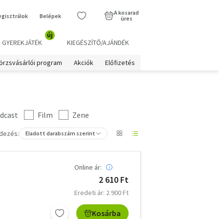
A kosarad
egisztrálok
Belépek
üres
új
GYEREKJÁTÉK
KIEGÉSZÍTŐ/AJÁNDÉK
örzsvásárlói program
Akciók
Előfizetés
dcast
Film
Zene
dezés:
Eladott darabszám szerint
Online ár:
2 610 Ft
Eredeti ár: 2 900 Ft
Kosárba