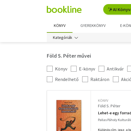
AI Könyv
KÖNYV
GYEREKKÖNYV
E-KÖN
Kategóriák
Föld S. Péter művei
Könyv
E-könyv
Antikvár
Kategória
szűrés
További
Rendelhető
Raktáron
Akci
szűrők
KÖNYV
Föld S. Péter
Lehet-e egy forr
Pallas Páholy Kulturáli
Különös cím, igaz, a b