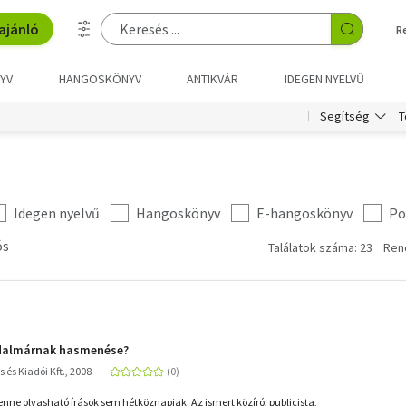
ajánló
R
YV
HANGOSKÖNYV
ANTIKVÁR
IDEGEN NYELVŰ
T
Segítség
Idegen nyelvű
Hangoskönyv
E-hangoskönyv
Po
ós
Találatok száma: 23
Ren
adalmárnak hasmenése?
s és Kiadói Kft., 2008
enne olvasható írások sem hétköznapiak. Az ismert közíró, publicista,