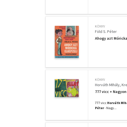
KÖNYV
Föld S. Péter
Ahogy azt Móricka
KÖNYV
Horváth MIhály
Kre
777 vicc + Nagyon á
777 vicc
Horváth MIh
Péter
- Nagy...