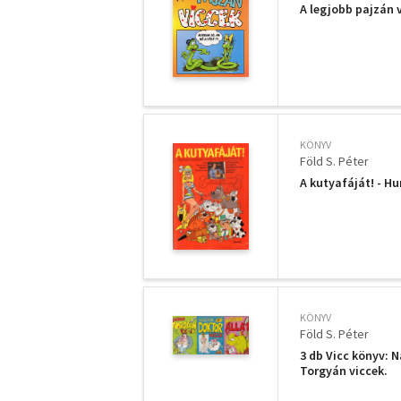
A legjobb pajzán 
KÖNYV
Föld S. Péter
A kutyafáját! - H
KÖNYV
Föld S. Péter
3 db Vicc könyv: 
Torgyán viccek.