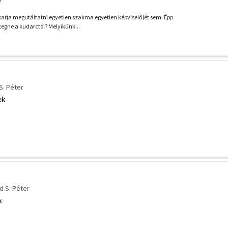
arja megutáltatni egyetlen szakma egyetlen képviselőjét sem. Épp
ttegne a kudarctól? Melyikünk...
S. Péter
ek
d S. Péter
x