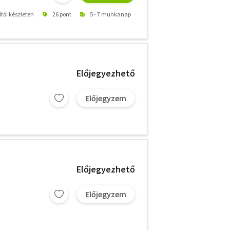
ítói készleten
26 pont
5 - 7 munkanap
Előjegyezhető
Előjegyzem
Előjegyezhető
Előjegyzem