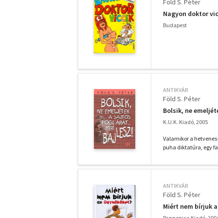
Föld S. Péter
Nagyon doktor vi
Budapest
ANTIKVÁR
Föld S. Péter
Bolsik, ne emeljét
K.U.K. Kiadó, 2005
Valamikor a hetvenes
puha diktatúra, egy fa
ANTIKVÁR
Föld S. Péter
Miért nem bírjuk 
Pannonica Kiadó, 200