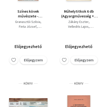
Színes kövek
Műhelytitkok 6 db
művészete -
(Agyargművesség + A
Építőkockák-
restaurálás + A rajzról
Granasztói Szilvia
Zákány Eszter
épületkockák - Kelmék
+ Építőkockák -
Finta József
Velledits Lajos
és hímzések (3
épületkockák +
Szenes Zsuzsa
Kováts Albert
Műhelytitkok kötet)
Metszés és nyomtatás
Finta József
+ Színes kövek
Szabados Árpád
művészete)
Granasztói Szilvia
Előjegyezhető
Előjegyezhető
Előjegyzem
Előjegyzem
KÖNYV
KÖNYV