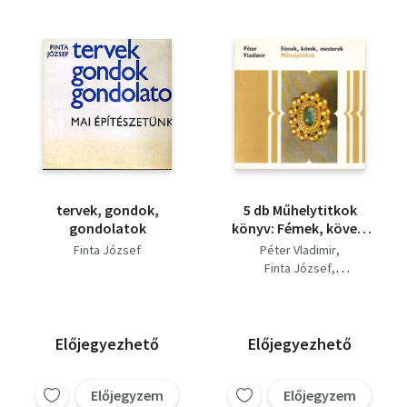
Zákány Eszter
tervek, gondok,
5 db Műhelytitkok
gondolatok
könyv: Fémek, kövek,
mesterek +
Finta József
Péter Vladimir
Építőkockák -
Finta József
épületkockák + Színes
Granasztói Szilvia
kövek művészete +
Karátson Gábor
Miért fest az ember +
Szabados Árpád
Metszés és nyomtatás
Előjegyezhető
Előjegyezhető
Előjegyzem
Előjegyzem