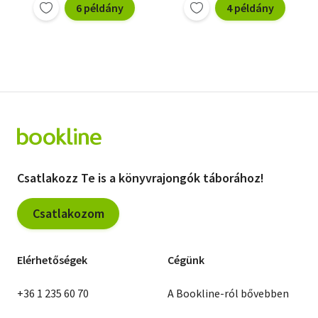
6 példány
4 példány
Csatlakozz Te is a könyvrajongók táborához!
Csatlakozom
Elérhetőségek
Cégünk
+36 1 235 60 70
A Bookline-ról bővebben