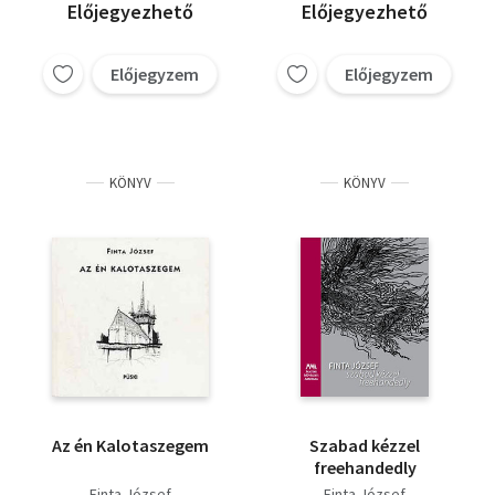
Előjegyezhető
Előjegyezhető
Előjegyzem
Előjegyzem
KÖNYV
KÖNYV
Az én Kalotaszegem
Szabad kézzel
freehandedly
Finta József
Finta József