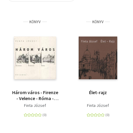
Szótár, nyelvkönyv
KÖNYV
KÖNYV
Tankönyv, segédkönyv
Társadalomtudomány
Természettudomány
Történelem
Vallás
Három város - Firenze
Élet-rajz
- Velence - Róma -
Velence - Firenze -
Finta József
Finta József
Róma