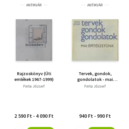
ANTIKVÁR
ANTIKVÁR
Rajzoskönyv (Úti
Tervek, gondok,
emlékek 1967-1999)
gondolatok - mai
építészetünk
Finta József
Finta József
2 590 Ft - 4 090 Ft
940 Ft - 990 Ft