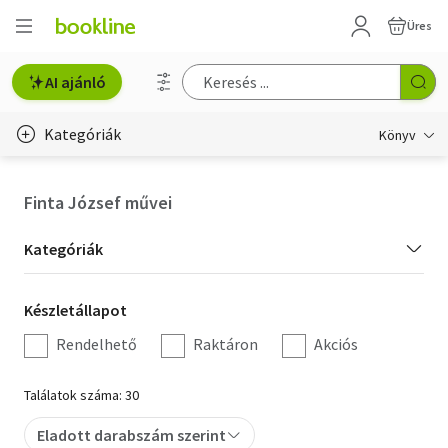
Üres
AI ajánló
Kategóriák
Könyv
Életmód, egészség
Finta József művei
Erotika
Kategória
Kategóriák
Gyermek- és ifjúsági
szűrés
Készletállapot
Készletállapot
Hobbi, szabadidő
szűrés
Rendelhető
Raktáron
Akciós
Irodalom
Találatok száma: 30
Művészet
Eladott darabszám szerint
Szakkönyv