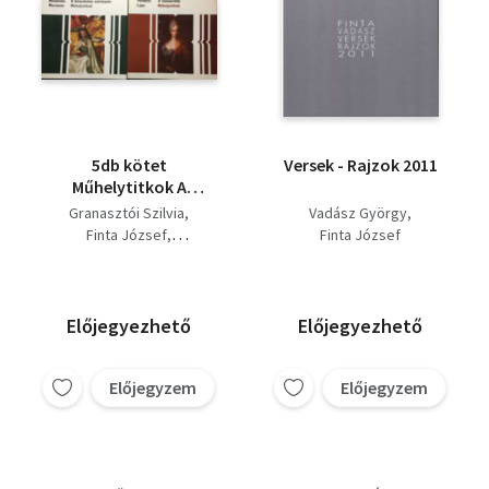
5db kötet
Versek - Rajzok 2011
Műhelytitkok A
bábjáték - Színes
Granasztói Szilvia
Vadász György
kövek művészete -
Finta József
Finta József
Belső terek -
Szenes Zsuzsa
Szobrászat - A
könyvkötés
művészete
Előjegyezhető
Előjegyezhető
Előjegyzem
Előjegyzem