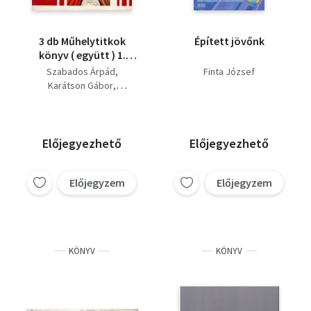
3 db Műhelytitkok
Épített jövőnk
könyv ( együtt ) 1.
Miért fest az ember, 2.
Szabados Árpád
Finta József
Építőkockák-
Karátson Gábor
épületkockák, 3.
Finta József
Metszés és nyomtatás
Előjegyezhető
Előjegyezhető
Előjegyzem
Előjegyzem
KÖNYV
KÖNYV