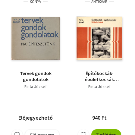
KÖNYV
ANTIKVÁR
Tervek gondok
Építőkockák-
gondolatok
épületkockák
(Műhelytitkok)
Finta József
Finta József
Előjegyezhető
940 Ft
Előjegyzem
7 példány