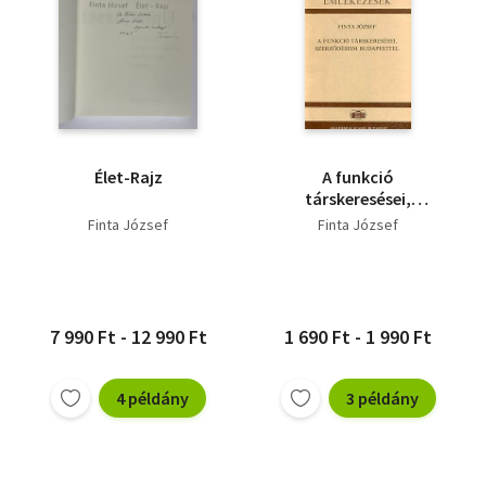
Élet-Rajz
A funkció
társkeresései,
szerződéseim
Finta József
Finta József
Budapesttel
7 990 Ft - 12 990 Ft
1 690 Ft - 1 990 Ft
4 példány
3 példány