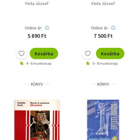
Három város: Velence
Finta József
Finta József
- Firenze - Róma
Online ár:
Online ár:
5 890 Ft
7 500 Ft
Kosárba
Kosárba
4 - 6 munkanap
6 - 8 munkanap
KÖNYV
KÖNYV