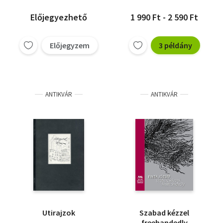
Előjegyezhető
1 990 Ft - 2 590 Ft
Előjegyzem
3 példány
ANTIKVÁR
ANTIKVÁR
Utirajzok
Szabad kézzel
freehandedly