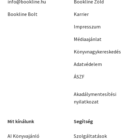
info@bookline.hu
Bookline Zöld
Bookline Bolt
Karrier
Impresszum
Médiaajánlat
Könyvnagykereskedés
Adatvédelem
ÁSZF
Akadálymentesítési
nyilatkozat
Mit kínálunk
Segítség
AI Könyvajánló
Szolgáltatások