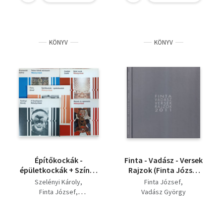
KÖNYV
KÖNYV
Építőkockák -
Finta - Vadász - Versek
épületkockák + Színes
Rajzok (Finta József
kövek művészete +
által dedikált)
Szelényi Károly
Finta József
Metszés és nyomtatás
Finta József
Vadász György
+ A fényképezés +
Szabados Árpád
Belső terek
Csatlósi László
(Műhelytitkok 5 kötet)
Granasztói Szilvia