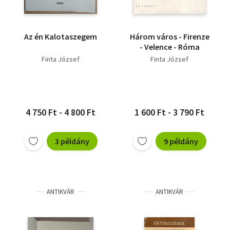
Az én Kalotaszegem
Három város - Firenze
- Velence - Róma
Finta József
Finta József
4 750 Ft - 4 800 Ft
1 600 Ft - 3 790 Ft
3 példány
9 példány
ANTIKVÁR
ANTIKVÁR