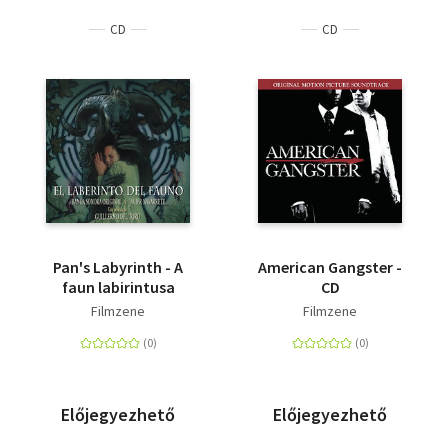
CD
CD
Pan's Labyrinth - A
American Gangster -
faun labirintusa
CD
Filmzene
Filmzene
Előjegyezhető
Előjegyezhető