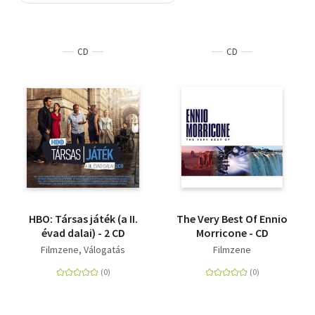
Szótár, nyelvkönyv
CD
CD
Tankönyv, segédkönyv
Társadalomtudomány
Természettudomány
Történelem
Vallás
HBO: Társas játék (a II.
The Very Best Of Ennio
évad dalai) - 2 CD
Morricone - CD
Filmzene
Válogatás
Filmzene