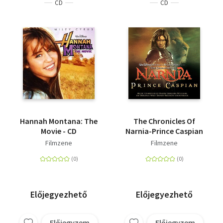
CD
CD
Hannah Montana: The
The Chronicles Of
Movie - CD
Narnia-Prince Caspian
Filmzene
Filmzene
Előjegyezhető
Előjegyezhető
Előjegyzem
Előjegyzem