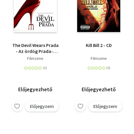
The Devil Wears Prada
Kill Bill 2 - CD
- Az ördög Prada-t
visel - CD
Filmzene
Filmzene
Előjegyezhető
Előjegyezhető
Előjegyzem
Előjegyzem