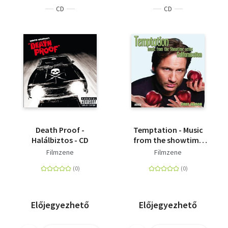
CD
CD
Death Proof -
Temptation - Music
Halálbiztos - CD
from the showtime
series Californication -
Filmzene
Filmzene
CD
Előjegyezhető
Előjegyezhető