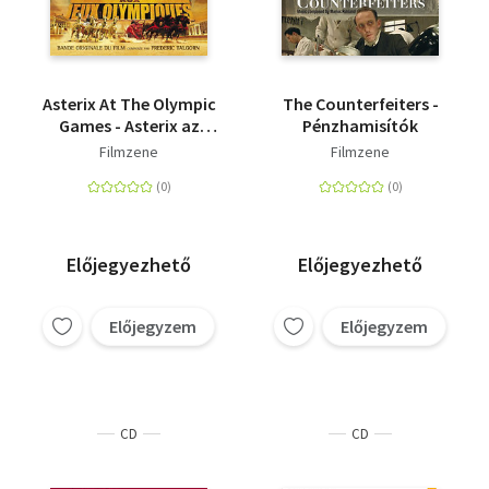
Asterix At The Olympic
The Counterfeiters -
Games - Asterix az
Pénzhamisítók
olimpián
Filmzene
Filmzene
Előjegyezhető
Előjegyezhető
Előjegyzem
Előjegyzem
CD
CD