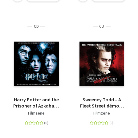
CD
CD
Harry Potter and the
Sweeney Todd – A
Prisoner of Azkaban -
Fleet Street démoni
Harry Potter és az
borbélya
Filmzene
Filmzene
azkabani fogoly