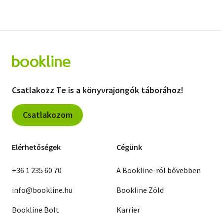
Csatlakozz Te is a könyvrajongók táborához!
Csatlakozom
Elérhetőségek
Cégünk
+36 1 235 60 70
A Bookline-ról bővebben
info@bookline.hu
Bookline Zöld
Bookline Bolt
Karrier