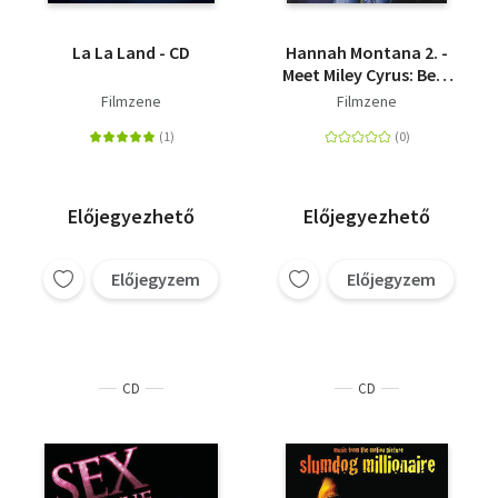
La La Land - CD
Hannah Montana 2. -
Meet Miley Cyrus: Best
Of Both Worlds -
Filmzene
Filmzene
CD+DVD
Előjegyezhető
Előjegyezhető
Előjegyzem
Előjegyzem
CD
CD