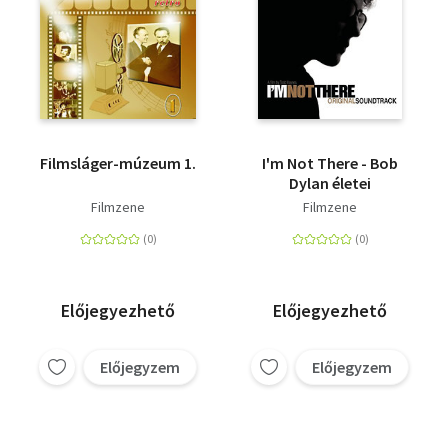
Filmsláger-múzeum 1.
I'm Not There - Bob
Dylan életei
Filmzene
Filmzene
Előjegyezhető
Előjegyezhető
Előjegyzem
Előjegyzem