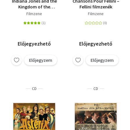
Indiana Jones and the
Chansons Pour Fellini –
Kingdom of the
Fellini filmzenék
Crystal Skull
Filmzene
Filmzene
Előjegyezhető
Előjegyezhető
Előjegyzem
Előjegyzem
CD
CD