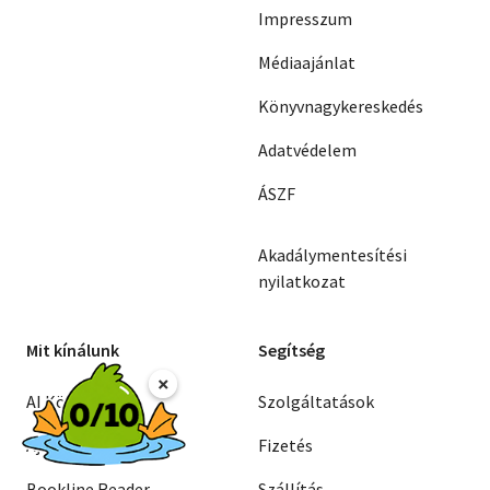
Impresszum
Médiaajánlat
Könyvnagykereskedés
Adatvédelem
ÁSZF
Akadálymentesítési
nyilatkozat
Mit kínálunk
Segítség
×
AI Könyvajánló
Szolgáltatások
Ajándékkártyák
Fizetés
Bookline Reader
Szállítás