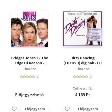
Bridget Jones 2 - The
Dirty Dancing
Edge Of Reason -
(CD+DVD) digipak - CD
Mindjárt megőrülök -
Filmzene
Filmzene
CD
Online ár:
Előjegyezhető
4 169 Ft
Előjegyzem
Előjegyzem