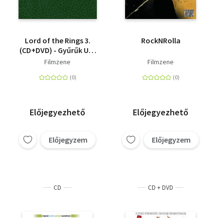
Lord of the Rings 3.
RockNRolla
(CD+DVD) - Gyűrűk Ura
3.
Filmzene
Filmzene
Előjegyezhető
Előjegyezhető
Előjegyzem
Előjegyzem
CD
CD + DVD