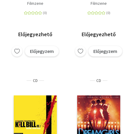
Benjamin Button
Filmzene
Filmzene
különös élete - 2 CD
Előjegyezhető
Előjegyezhető
Előjegyzem
Előjegyzem
CD
CD