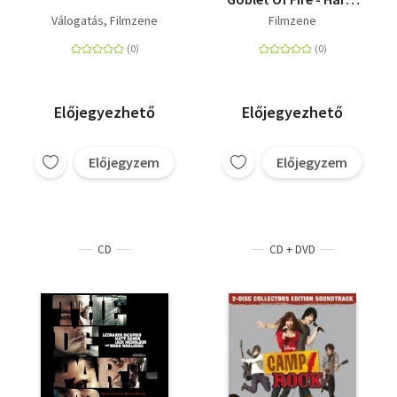
Potter és a tűz serlege
Válogatás
Filmzene
Filmzene
- CD
Előjegyezhető
Előjegyezhető
Előjegyzem
Előjegyzem
CD
CD + DVD