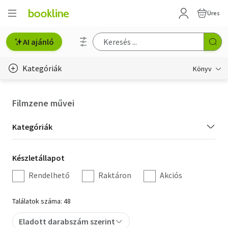
Üres
AI ajánló
Kategóriák
Könyv
Életmód, egészség
Filmzene művei
Erotika
Kategória
Kategóriák
Gyermek- és ifjúsági
szűrés
Készletállapot
Készletállapot
Hobbi, szabadidő
szűrés
Rendelhető
Raktáron
Akciós
Irodalom
Találatok száma: 48
Művészet
Eladott darabszám szerint
Szakkönyv