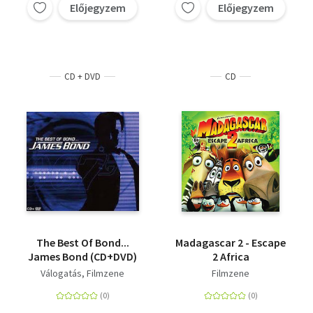
Előjegyzem
Előjegyzem
CD + DVD
CD
The Best Of Bond...
Madagascar 2 - Escape
James Bond (CD+DVD)
2 Africa
Válogatás
Filmzene
Filmzene