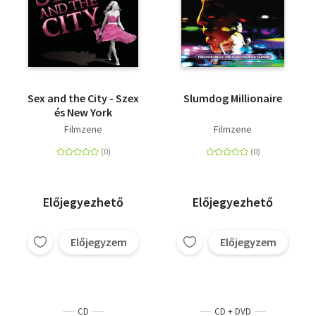
Sex and the City - Szex
Slumdog Millionaire
és New York
Filmzene
Filmzene
Előjegyezhető
Előjegyezhető
Előjegyzem
Előjegyzem
CD
CD + DVD