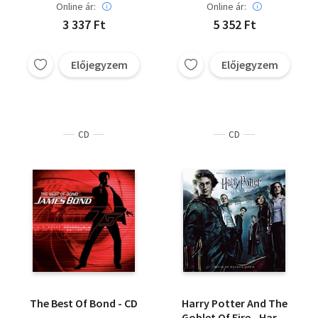
Online ár:
Online ár:
3 337 Ft
5 352 Ft
Előjegyzem
Előjegyzem
CD
CD
The Best Of Bond - CD
Harry Potter And The
Goblet Of Fire - Harry