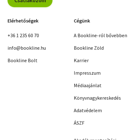
Csatlakozom
Elérhetőségek
Cégünk
+36 1 235 60 70
A Bookline-ról bővebben
info@bookline.hu
Bookline Zöld
Bookline Bolt
Karrier
Impresszum
Médiaajánlat
Könyvnagykereskedés
Adatvédelem
ÁSZF