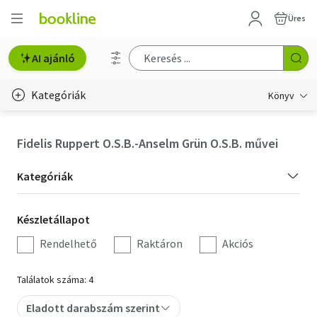
Üres
AI ajánló
Kategóriák
Könyv
Életmód, egészség
Fidelis Ruppert O.S.B.-Anselm Grün O.S.B. művei
Erotika
Kategória
Kategóriák
Gyermek- és ifjúsági
szűrés
Készletállapot
Készletállapot
Hobbi, szabadidő
szűrés
Rendelhető
Raktáron
Akciós
Irodalom
Találatok száma: 4
Művészet
Eladott darabszám szerint
Szakkönyv