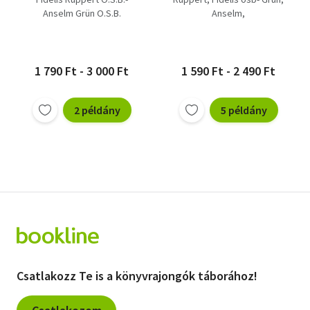
Anselm Grün O.S.B.
Anselm
Fidelis Ruppert O.S.B.-
Anselm Grün O.S.B.
1 790 Ft - 3 000 Ft
1 590 Ft - 2 490 Ft
2 példány
5 példány
Csatlakozz Te is a könyvrajongók táborához!