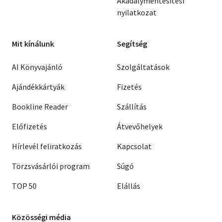
Akadálymentesítési
nyilatkozat
Mit kínálunk
Segítség
AI Könyvajánló
Szolgáltatások
Ajándékkártyák
Fizetés
Bookline Reader
Szállítás
Előfizetés
Átvevőhelyek
Hírlevél feliratkozás
Kapcsolat
Törzsvásárlói program
Súgó
TOP 50
Elállás
Közösségi média