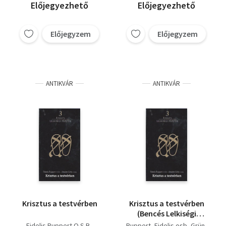
Alulról induló lelkiség
Clarvaux-i Szent Bernát
Előjegyezhető
Előjegyezhető
Roger-Nikolas Visseaux
Előjegyzem
Előjegyzem
ANTIKVÁR
ANTIKVÁR
Krisztus a testvérben
Krisztus a testvérben
(Bencés Lelkiségi
Füzetek 3.)
Fidelis Ruppert O.S.B.-
Ruppert, Fidelis osb- Grün,