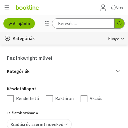
Üres
AI ajánló
Kategóriák
Könyv
Életmód, egészség
Fez Inkwright művei
Erotika
Kategória
Kategóriák
Gyermek- és ifjúsági
szűrés
Készletállapot
Készletállapot
Hobbi, szabadidő
szűrés
Rendelhető
Raktáron
Akciós
Irodalom
Találatok száma: 4
Művészet
Kiadási év szerint növekvő
Szakkönyv