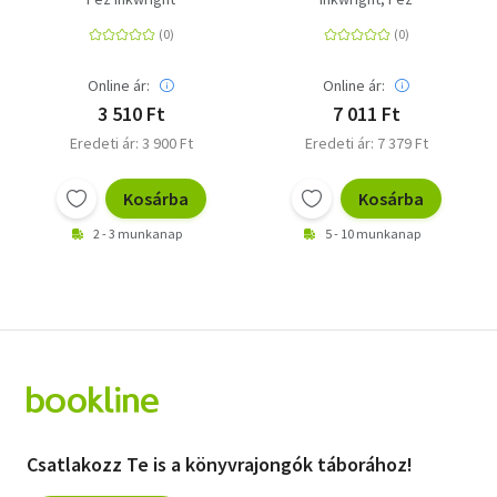
szokatlan története
Pflanzen | Mit über 100
zauberhaften und
filigranen
Illustrationen der
Online ár:
Online ár:
Autorin
3 510 Ft
7 011 Ft
Eredeti ár: 3 900 Ft
Eredeti ár: 7 379 Ft
Kosárba
Kosárba
2 - 3 munkanap
5 - 10 munkanap
Csatlakozz Te is a könyvrajongók táborához!