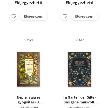
Előjegyezhető
Előjegyezhető
Előjegyzem
Előjegyzem
KÖNYV
IDEGEN
Népi mágia és
Im Garten der Gifte -
gyógyítás - A
Das geheimnisvolle
hétköznapi növények
Schattenreich der
Fez Inkwright
Inkwright, Fez