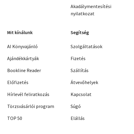
Akadálymentesítési
nyilatkozat
Mit kínálunk
Segítség
AI Könyvajánló
Szolgáltatások
Ajándékkártyák
Fizetés
Bookline Reader
Szállítás
Előfizetés
Átvevőhelyek
Hírlevél feliratkozás
Kapcsolat
Törzsvásárlói program
Súgó
TOP 50
Elállás