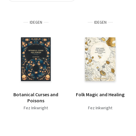
Szótár, nyelvkönyv
IDEGEN
IDEGEN
Tankönyv, segédkönyv
Társadalomtudomány
Természettudomány
Történelem
Vallás
Botanical Curses and
Folk Magic and Healing
Poisons
Fez Inkwright
Fez Inkwright