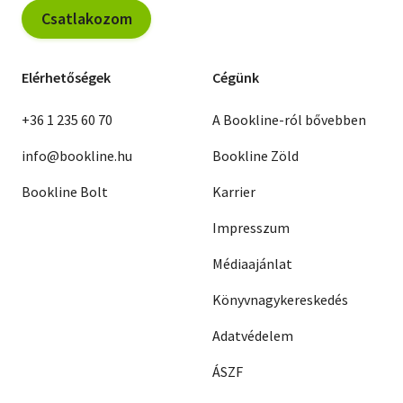
Csatlakozom
Elérhetőségek
Cégünk
+36 1 235 60 70
A Bookline-ról bővebben
info@bookline.hu
Bookline Zöld
Bookline Bolt
Karrier
Impresszum
Médiaajánlat
Könyvnagykereskedés
Adatvédelem
ÁSZF