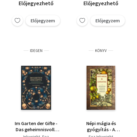
Előjegyezhető
Előjegyezhető
Előjegyzem
Előjegyzem
IDEGEN
KÖNYV
Im Garten der Gifte -
Népi mágia és
Das geheimnisvolle
gyógyítás - A
Schattenreich der
hétköznapi növények
Inkwright, Fez
Fez Inkwright