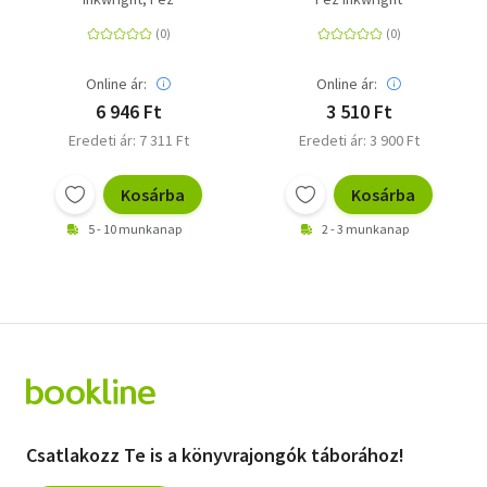
Pflanzen | Mit über 100
szokatlan története
zauberhaften und
filigranen
Illustrationen der
Online ár:
Online ár:
Autorin
6 946 Ft
3 510 Ft
Eredeti ár: 7 311 Ft
Eredeti ár: 3 900 Ft
Kosárba
Kosárba
5 - 10 munkanap
2 - 3 munkanap
Csatlakozz Te is a könyvrajongók táborához!