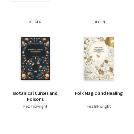
Szótár, nyelvkönyv
IDEGEN
IDEGEN
Tankönyv, segédkönyv
Társadalomtudomány
Természettudomány
Történelem
Vallás
Botanical Curses and
Folk Magic and Healing
Poisons
Fez Inkwright
Fez Inkwright