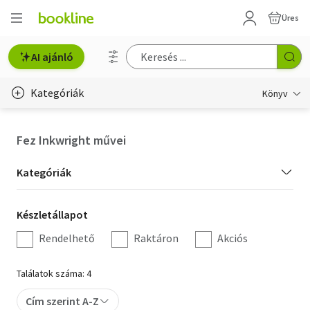
Üres
AI ajánló
Kategóriák
Könyv
Életmód, egészség
Fez Inkwright művei
Erotika
Kategória
Kategóriák
Gyermek- és ifjúsági
szűrés
Készletállapot
Készletállapot
Hobbi, szabadidő
szűrés
Rendelhető
Raktáron
Akciós
Irodalom
Találatok száma: 4
Művészet
Cím szerint A-Z
Szakkönyv