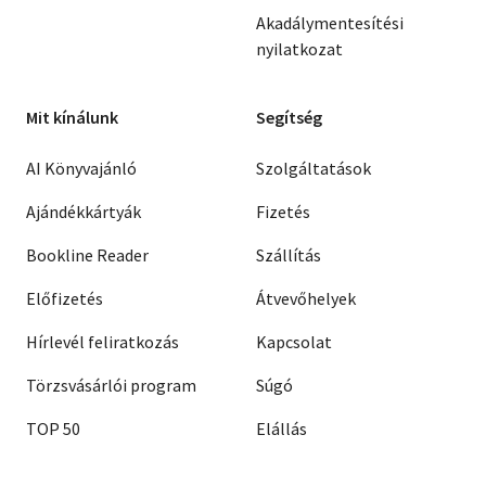
Akadálymentesítési
nyilatkozat
Mit kínálunk
Segítség
AI Könyvajánló
Szolgáltatások
Ajándékkártyák
Fizetés
Bookline Reader
Szállítás
Előfizetés
Átvevőhelyek
Hírlevél feliratkozás
Kapcsolat
Törzsvásárlói program
Súgó
TOP 50
Elállás