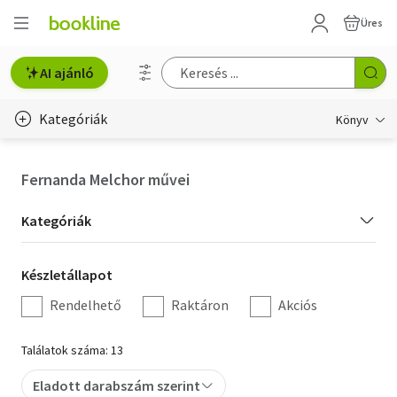
Üres
AI ajánló
Kategóriák
Könyv
Életmód, egészség
Fernanda Melchor művei
Erotika
Kategória
Kategóriák
Gyermek- és ifjúsági
szűrés
Készletállapot
Készletállapot
Hobbi, szabadidő
szűrés
Rendelhető
Raktáron
Akciós
Irodalom
Találatok száma: 13
Művészet
Eladott darabszám szerint
Szakkönyv