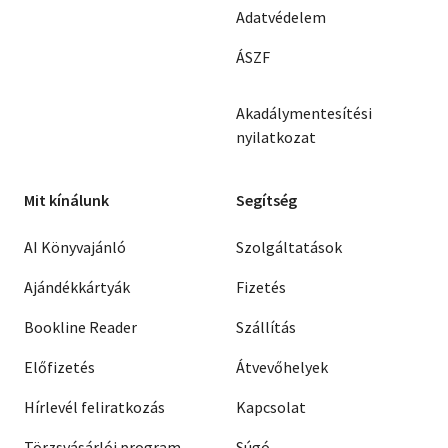
Adatvédelem
ÁSZF
Akadálymentesítési
nyilatkozat
Mit kínálunk
Segítség
AI Könyvajánló
Szolgáltatások
Ajándékkártyák
Fizetés
Bookline Reader
Szállítás
Előfizetés
Átvevőhelyek
Hírlevél feliratkozás
Kapcsolat
Törzsvásárlói program
Súgó