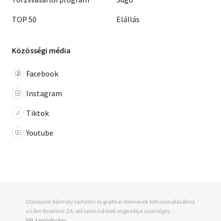
TOP 50
Elállás
Közösségi média
Facebook
Instagram
Tiktok
Youtube
Oldalaink bármely tartalmi és grafikai elemének felhasználásához
a Libri-Bookline Zrt. előzetes írásbeli engedélye szükséges.
SSL tanúsítvány