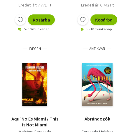
Eredeti ár: 7 771 Ft
Eredeti ár: 6 742 Ft
Kosárba
Kosárba
5 - 10 munkanap
5 - 10 munkanap
IDEGEN
ANTIKVÁR
Aquí No Es Miami / This
Ábrándozók
Is Not Miami
Melchor, Fernanda
Fernanda Melchor