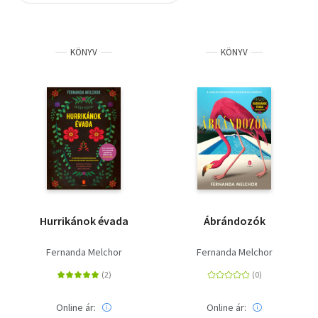
Szótár, nyelvkönyv
KÖNYV
KÖNYV
Tankönyv, segédkönyv
Társadalomtudomány
Természettudomány
Történelem
Vallás
Hurrikánok évada
Ábrándozók
Fernanda Melchor
Fernanda Melchor
Online ár:
Online ár: