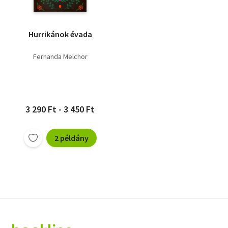
Hurrikánok évada
Fernanda Melchor
3 290 Ft - 3 450 Ft
2 példány