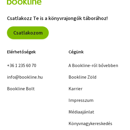
Csatlakozz Te is a könyvrajongók táborához!
Csatlakozom
Elérhetőségek
Cégünk
+36 1 235 60 70
A Bookline-ról bővebben
info@bookline.hu
Bookline Zöld
Bookline Bolt
Karrier
Impresszum
Médiaajánlat
Könyvnagykereskedés