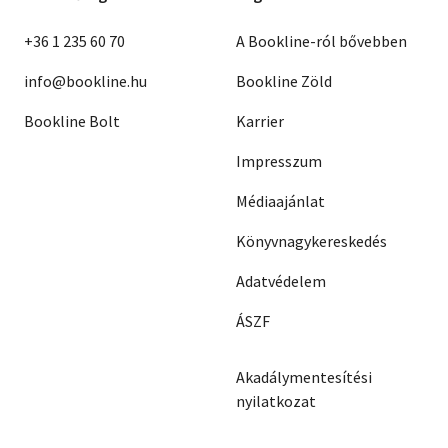
+36 1 235 60 70
A Bookline-ról bővebben
info@bookline.hu
Bookline Zöld
Bookline Bolt
Karrier
Impresszum
Médiaajánlat
Könyvnagykereskedés
Adatvédelem
ÁSZF
Akadálymentesítési
nyilatkozat