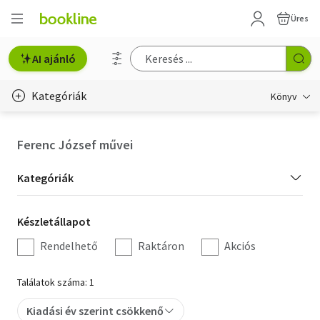
Üres
AI ajánló
Kategóriák
Könyv
Életmód, egészség
Ferenc József művei
Erotika
Kategória
Kategóriák
Gyermek- és ifjúsági
szűrés
Készletállapot
Készletállapot
Hobbi, szabadidő
szűrés
Rendelhető
Raktáron
Akciós
Irodalom
Találatok száma: 1
Művészet
Kiadási év szerint csökkenő
Szakkönyv