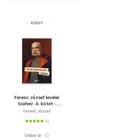
Szótár, nyelvkönyv
KÖNYV
Tankönyv, segédkönyv
Társadalomtudomány
Természettudomány
Történelem
Vallás
Ferenc József levelei
Sisihez -II. kötet -
1895-1898
Ferenc József
Online ár: