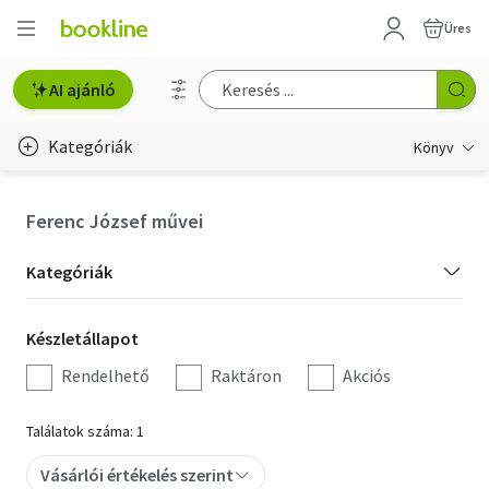
Üres
AI ajánló
Kategóriák
Könyv
Életmód, egészség
Ferenc József művei
Erotika
Kategória
Kategóriák
Gyermek- és ifjúsági
szűrés
Készletállapot
Készletállapot
Hobbi, szabadidő
szűrés
Rendelhető
Raktáron
Akciós
Irodalom
Találatok száma: 1
Művészet
Vásárlói értékelés szerint
Szakkönyv