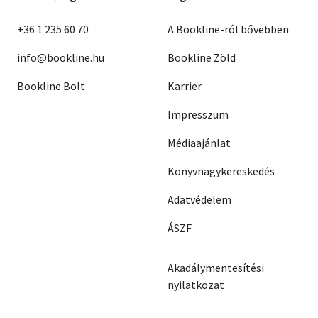
+36 1 235 60 70
A Bookline-ról bővebben
info@bookline.hu
Bookline Zöld
Bookline Bolt
Karrier
Impresszum
Médiaajánlat
Könyvnagykereskedés
Adatvédelem
ÁSZF
Akadálymentesítési
nyilatkozat