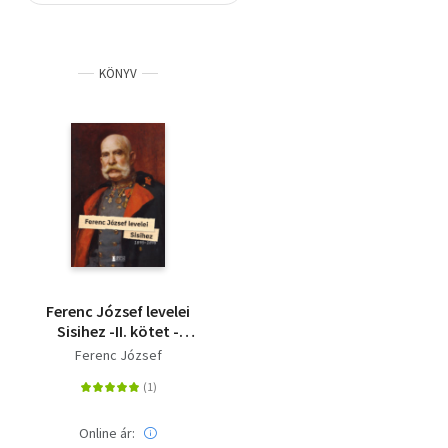
Szótár, nyelvkönyv
KÖNYV
Tankönyv, segédkönyv
Társadalomtudomány
Természettudomány
Történelem
Vallás
Ferenc József levelei
Sisihez -II. kötet -
1895-1898
Ferenc József
Online ár: