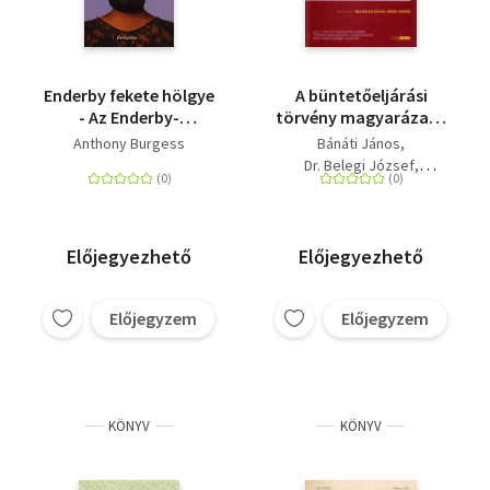
Enderby fekete hölgye
A büntetőeljárási
- Az Enderby-
törvény magyarázata
tetralógia negyedik
- Az új, 2017. évi
Anthony Burgess
Bánáti János
kötete
büntetőeljárási
Dr. Belegi József
törvény magyarázata
Dr. Belovics Ervin
a kodifikációs
Dr. Erdei Árpád
bizottság korábbi
Farkas Ákos
Kónya István
tagjaitól
Előjegyezhető
Előjegyezhető
Előjegyzem
Előjegyzem
KÖNYV
KÖNYV