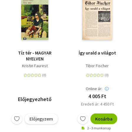
Tíz tér - MAGYAR
Így urald a világot
NYELVEN
Kristin Faurest
Tibor Fischer
Online ár:
4 005 Ft
Előjegyezhető
Eredeti ár: 4 450 Ft
Előjegyzem
Kosárba
2 - 3 munkanap