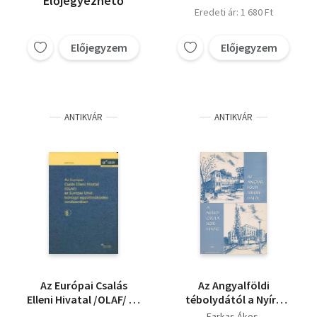
Előjegyezhető
Eredeti ár: 1 680 Ft
Előjegyzem
Előjegyzem
ANTIKVÁR
ANTIKVÁR
Az Európai Csalás
Az Angyalföldi
Elleni Hivatal /OLAF/ az
tébolydától a Nyírő
Európai Unió
Gyula Kórházig
Farkas Ákos