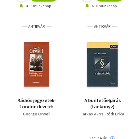
4 - 6 munkanap
4 - 6 munkanap
ANTIKVÁR
ANTIKVÁR
Rádiós jegyzetek-
A büntetőeljárás
Londoni levelek
(tankönyv)
George Orwell
Farkas Ákos
Róth Erika
Online ár: