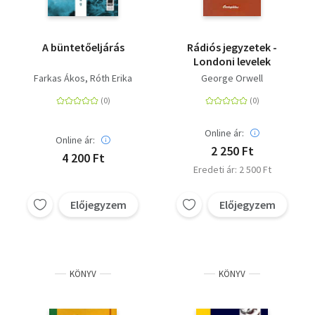
A büntetőeljárás
Rádiós jegyzetek -
Londoni levelek
Farkas Ákos
Róth Erika
George Orwell
Online ár:
Online ár:
2 250 Ft
4 200 Ft
Eredeti ár: 2 500 Ft
Előjegyzem
Előjegyzem
KÖNYV
KÖNYV