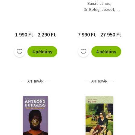
Bánáti János
Dr. Belegi József
Dr. Belovics Ervin
Dr. Erdei Árpád
Farkas Ákos
Kónya István
1 990 Ft - 2 290 Ft
7 990 Ft - 27 950 Ft
4 példány
4 példány
ANTIKVÁR
ANTIKVÁR