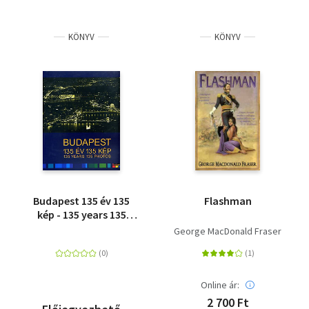
KÖNYV
KÖNYV
Budapest 135 év 135
Flashman
kép - 135 years 135
photos
George MacDonald Fraser
Online ár:
2 700 Ft