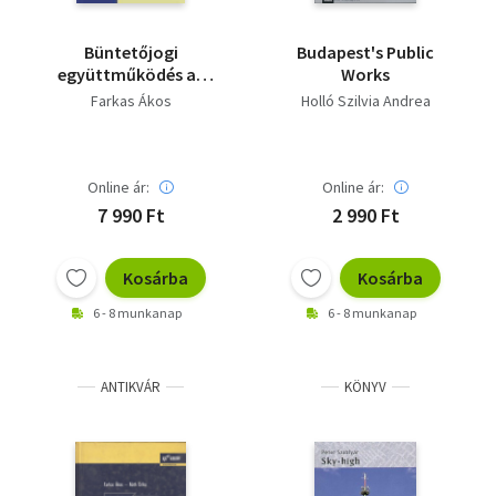
Büntetőjogi
Budapest's Public
együttműködés az
Works
Európai Unióban
Farkas Ákos
Holló Szilvia Andrea
Online ár:
Online ár:
7 990 Ft
2 990 Ft
Kosárba
Kosárba
6 - 8 munkanap
6 - 8 munkanap
ANTIKVÁR
KÖNYV