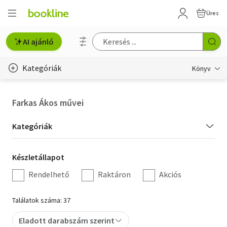
Üres
AI ajánló
Kategóriák
Könyv
Életmód, egészség
Farkas Ákos művei
Erotika
Kategória
Kategóriák
Gyermek- és ifjúsági
szűrés
Készletállapot
Készletállapot
Hobbi, szabadidő
szűrés
Rendelhető
Raktáron
Akciós
Irodalom
Találatok száma: 37
Művészet
Eladott darabszám szerint
Szakkönyv