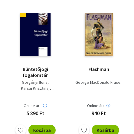
Büntetőjogi
Flashman
fogalomtár
Görgényi Ilona
George MacDonald Fraser
Karsai Krisztina
Madai Sándor
dr. Tóth Mihály
Vaskúti
Online ár:
Online ár:
Fantoly Zsanett
Farkas Ákos
5 890 Ft
940 Ft
Herke Csongor
Kis László
Róth Erika
Kosárba
Kosárba