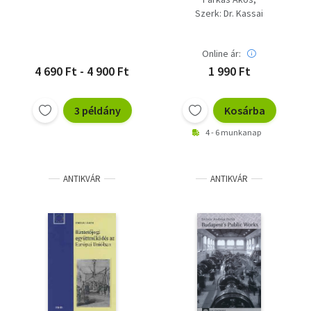
bűnügyi...
Szerk: Dr. Kassai
Online ár:
4 690 Ft - 4 900 Ft
1 990 Ft
3 példány
Kosárba
4 - 6 munkanap
ANTIKVÁR
ANTIKVÁR