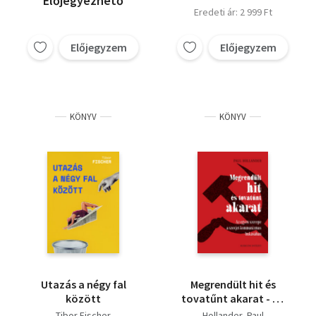
Előjegyezhető
Eredeti ár: 2 999 Ft
Előjegyzem
Előjegyzem
KÖNYV
KÖNYV
Utazás a négy fal
Megrendült hit és
között
tovatűnt akarat - Az
egyén szerepe a
Tibor Fischer
Hollander, Paul