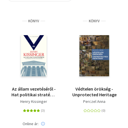
Szótár, nyelvkönyv
KÖNYV
KÖNYV
Tankönyv, segédkönyv
Társadalomtudomány
Természettudomány
Történelem
Vallás
Az állam vezetéséről -
Védtelen örökség -
Hat politikai stratégia
Unprotected Heritage
a XX. századból
Henry Kissinger
Perczel Anna
Online ár: