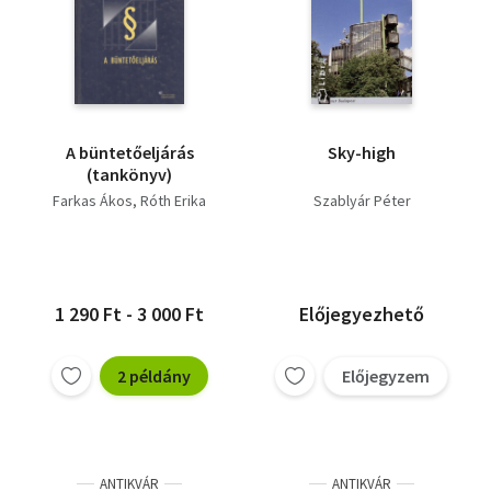
A büntetőeljárás
Sky-high
(tankönyv)
Farkas Ákos
Róth Erika
Szablyár Péter
1 290 Ft - 3 000 Ft
Előjegyezhető
2 példány
Előjegyzem
ANTIKVÁR
ANTIKVÁR