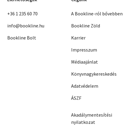
+36 1 235 60 70
A Bookline-ról bővebben
info@bookline.hu
Bookline Zöld
Bookline Bolt
Karrier
Impresszum
Médiaajánlat
Könyvnagykereskedés
Adatvédelem
ÁSZF
Akadálymentesítési
nyilatkozat