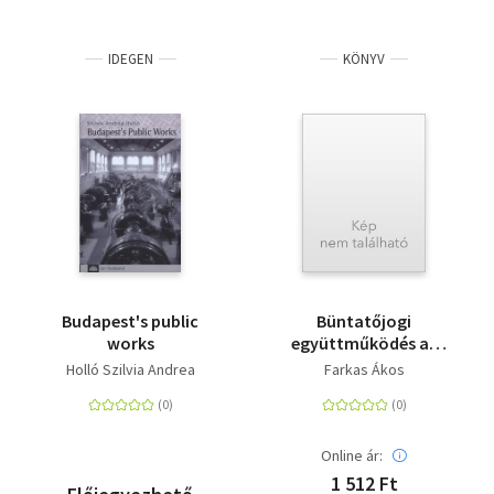
IDEGEN
KÖNYV
Budapest's public
Büntatőjogi
works
együttműködés az
Európai Unióban
Holló Szilvia Andrea
Farkas Ákos
Online ár:
1 512 Ft