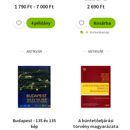
1 790 Ft - 7 000 Ft
2 690 Ft
4 példány
Kosárba
4 - 6 munkanap
ANTIKVÁR
ANTIKVÁR
Budapest - 135 év 135
A büntetőeljárási
kép
törvény magyarázata