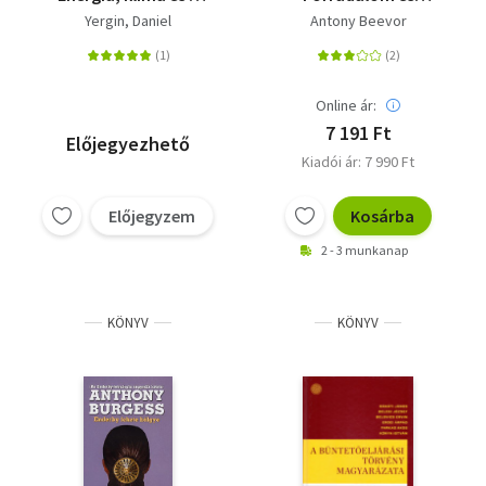
nemzetek közti
polgárháború, 1917-
Yergin, Daniel
Antony Beevor
konfliktusok
1921
Online ár:
7 191 Ft
Előjegyezhető
Kiadói ár: 7 990 Ft
Előjegyzem
Kosárba
2 - 3 munkanap
KÖNYV
KÖNYV