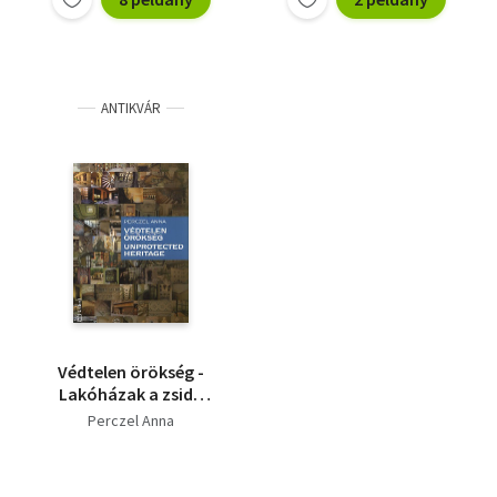
ANTIKVÁR
Védtelen örökség -
Lakóházak a zsidó
negyedben (angol-
Perczel Anna
magyar)