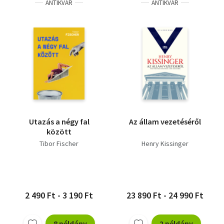
ANTIKVÁR
ANTIKVÁR
Utazás a négy fal
Az állam vezetéséről
között
Tibor Fischer
Henry Kissinger
2 490 Ft - 3 190 Ft
23 890 Ft - 24 990 Ft
8 példány
2 példány