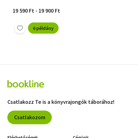
19 590 Ft - 19 900 Ft
6 példány
Csatlakozz Te is a könyvrajongók táborához!
Csatlakozom
Elérhetőségek
Cégünk