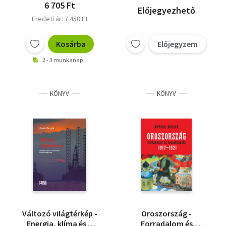
6 705 Ft
Előjegyezhető
Eredeti ár: 7 450 Ft
Kosárba
Előjegyzem
2 - 3 munkanap
KÖNYV
KÖNYV
Változó világtérkép -
Oroszország -
Energia, klíma és a
Forradalom és