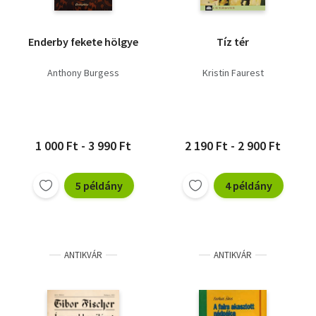
Enderby fekete hölgye
Tíz tér
Anthony Burgess
Kristin Faurest
1 000 Ft - 3 990 Ft
2 190 Ft - 2 900 Ft
5 példány
4 példány
ANTIKVÁR
ANTIKVÁR