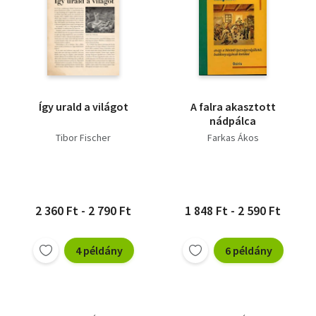
Így urald a világot
A falra akasztott
nádpálca
Tibor Fischer
Farkas Ákos
2 360 Ft - 2 790 Ft
1 848 Ft - 2 590 Ft
4 példány
6 példány