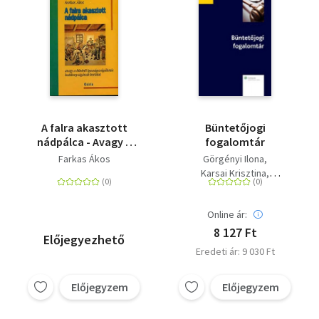
A falra akasztott
Büntetőjogi
nádpálca - Avagy a
fogalomtár
büntető
Farkas Ákos
Görgényi Ilona
igazságszolgáltatás
Karsai Krisztina
hatékonyságának
Madai Sándor
korlátai
dr. Tóth Mihály
Vaskúti
Online ár:
Fantoly Zsanett
Farkas Ákos
8 127 Ft
Előjegyezhető
Herke Csongor
Kis László
Eredeti ár: 9 030 Ft
Róth Erika
Előjegyzem
Előjegyzem