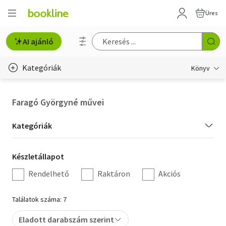
Üres
AI ajánló
Kategóriák
Könyv
Életmód, egészség
Faragó Györgyné művei
Erotika
Kategória
Kategóriák
Gyermek- és ifjúsági
szűrés
Készletállapot
Készletállapot
Hobbi, szabadidő
szűrés
Rendelhető
Raktáron
Akciós
Irodalom
Találatok száma: 7
Művészet
Eladott darabszám szerint
Szakkönyv