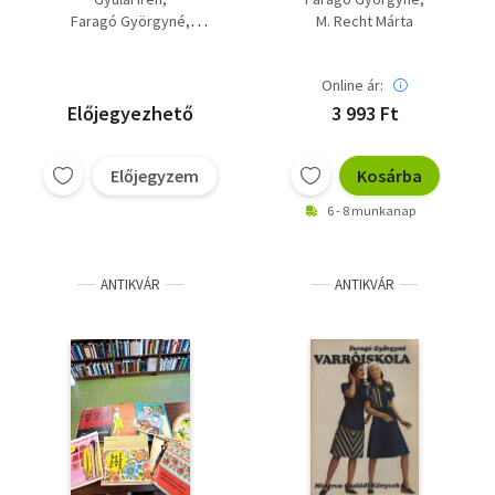
Varróiskola, Kössek
kössek - munkához,
Faragó Györgyné
M. Recht Márta
vagy horgoljak?,
sporthoz? Tanuljunk
Tongori Mária
Tanuljunk kötni.
kötni, Kötés -
Legújabb modellek
Online ár:
Előjegyezhető
3 993 Ft
Előjegyzem
Kosárba
6 - 8 munkanap
ANTIKVÁR
ANTIKVÁR