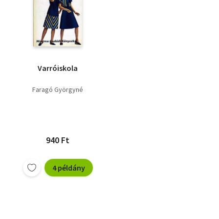
Varróiskola
Faragó Györgyné
940 Ft
4 példány