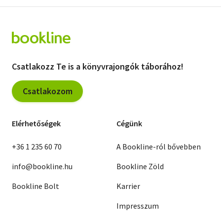
Csatlakozz Te is a könyvrajongók táborához!
Csatlakozom
Elérhetőségek
Cégünk
+36 1 235 60 70
A Bookline-ról bővebben
info@bookline.hu
Bookline Zöld
Bookline Bolt
Karrier
Impresszum