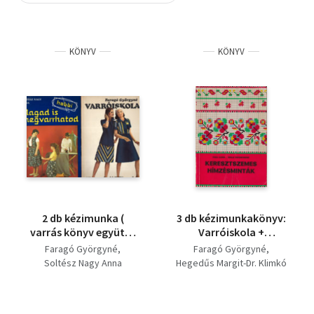
Szótár, nyelvkönyv
KÖNYV
KÖNYV
Tankönyv, segédkönyv
Társadalomtudomány
Természettudomány
Történelem
Vallás
2 db kézimunka (
3 db kézimunkakönyv:
varrás könyv együtt )
Varróiskola +
1. Varróiskola, 2.
Keresztszemes
Faragó Györgyné
Faragó Györgyné
Magad is
hímzésminták +
Soltész Nagy Anna
Hegedűs Margit-Dr. Klimkó
megvarrhatod - hobbi
Kézimunka 1X1
Zoltán
Paul Ilona-Zsille
Zsigmondné