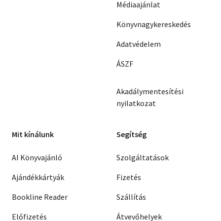
Médiaajánlat
Könyvnagykereskedés
Adatvédelem
ÁSZF
Akadálymentesítési
nyilatkozat
Mit kínálunk
Segítség
AI Könyvajánló
Szolgáltatások
Ajándékkártyák
Fizetés
Bookline Reader
Szállítás
Előfizetés
Átvevőhelyek