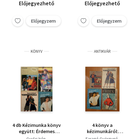
Előjegyezhető
Előjegyezhető
Előjegyzem
Előjegyzem
KÖNYV
ANTIKVÁR
4 db Kézimunka könyv
4 könyv a
együtt: Érdemes
kézimunkáról:
megkötni,
Varróiskola, Mit
Gyulai Irén
Faragó Györgyné