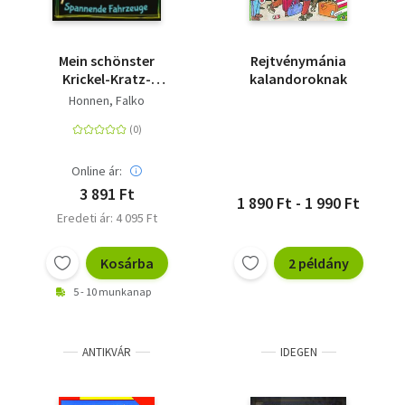
Mein schönster
Rejtvénymánia
Krickel-Kratz-
kalandoroknak
Malblock. Spannende
Honnen, Falko
Fahrzeuge - 24
magische Bilder und
ein Holzstift
Online ár:
3 891 Ft
1 890 Ft - 1 990 Ft
Eredeti ár: 4 095 Ft
Kosárba
2 példány
5 - 10 munkanap
ANTIKVÁR
IDEGEN