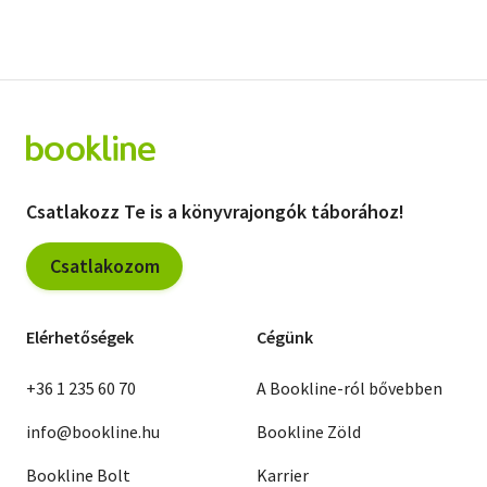
Csatlakozz Te is a könyvrajongók táborához!
Csatlakozom
Elérhetőségek
Cégünk
+36 1 235 60 70
A Bookline-ról bővebben
info@bookline.hu
Bookline Zöld
Bookline Bolt
Karrier