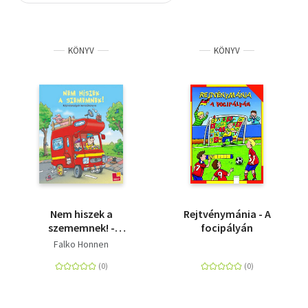
Szótár, nyelvkönyv
KÖNYV
KÖNYV
Tankönyv, segédkönyv
Társadalomtudomány
Természettudomány
Történelem
Vallás
Nem hiszek a
Rejtvénymánia - A
szememnek! -
focipályán
Képtelenségek
Falko Honnen
keresőkönyve