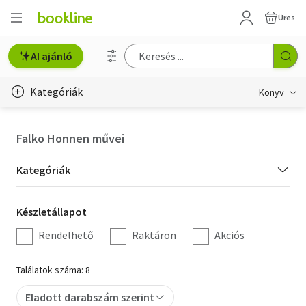
Üres
AI ajánló
Kategóriák
Könyv
Életmód, egészség
Falko Honnen művei
Erotika
Kategória
Kategóriák
Gyermek- és ifjúsági
szűrés
Készletállapot
Készletállapot
Hobbi, szabadidő
szűrés
Rendelhető
Raktáron
Akciós
Irodalom
Találatok száma: 8
Művészet
Eladott darabszám szerint
Szakkönyv