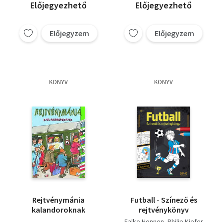
Előjegyezhető
Előjegyezhető
Előjegyzem
Előjegyzem
KÖNYV
KÖNYV
Rejtvénymánia
Futball - Színező és
kalandoroknak
rejtvénykönyv
Falko Honnen
Philip Kiefer