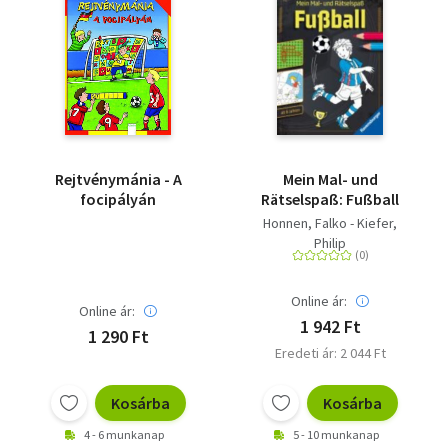
Rejtvénymánia - A
Mein Mal- und
focipályán
Rätselspaß: Fußball
Honnen, Falko - Kiefer,
Philip
Online ár:
Online ár:
1 942 Ft
1 290 Ft
Eredeti ár: 2 044 Ft
Kosárba
Kosárba
4 - 6 munkanap
5 - 10 munkanap