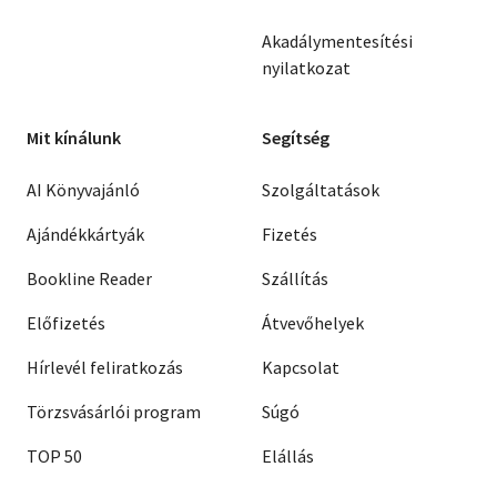
Akadálymentesítési
nyilatkozat
Mit kínálunk
Segítség
AI Könyvajánló
Szolgáltatások
Ajándékkártyák
Fizetés
Bookline Reader
Szállítás
Előfizetés
Átvevőhelyek
Hírlevél feliratkozás
Kapcsolat
Törzsvásárlói program
Súgó
TOP 50
Elállás