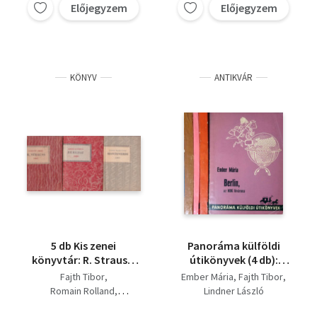
Előjegyzem
Előjegyzem
KÖNYV
ANTIKVÁR
5 db Kis zenei
Panoráma külföldi
könyvtár: R. Strauss,
útikönyvek (4 db):
Berlioz, Monteverdi,
Berlin, az NDK
Fajth Tibor
Ember Mária
Fajth Tibor
Lully, Rossini.
fővárosa + München +
Romain Rolland
Lindner László
Körutazás Svájcban +
Pándi Marianne
Drezda, Lipcse, Szász-