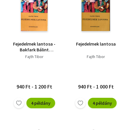
Fejedelmek lantosa -
Fejedelmek lantosa
Bakfark Bálint
életének regénye
Fajth Tibor
Fajth Tibor
940 Ft - 1 200 Ft
940 Ft - 1 000 Ft
4 példány
4 példány