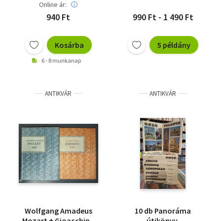
Online ár:
940 Ft
990 Ft - 1 490 Ft
Kosárba
5 példány
6 - 8 munkanap
ANTIKVÁR
ANTIKVÁR
Wolfgang Amadeus
10 db Panoráma
Mozart + Gioacchino
útikönyv,