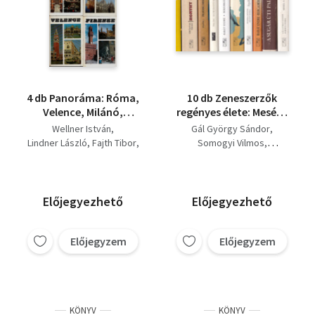
4 db Panoráma: Róma,
10 db Zeneszerzők
Velence, Milánó,
regényes élete: Mesél a
Firenze.
Bécsi erdő; A sugár úti
Wellner István
Gál György Sándor
palota; Bergamói
Lindner László
Fajth Tibor
Somogyi Vilmos
ballada; Szellő
Ürögdi György
Zsigray Julianna
szárnyánn...; Kánkán;
Barát Endre
Boszorkánytánc; Egy
Huszka Jenőné Arányi
rózsaszál szebben
Mária
Előjegyezhető
Előjegyezhető
beszél...; Fejedelmek
Bókay János
Fajth Tibor
lantosa; Honthy
Hanna; Titiánok
Előjegyzem
Előjegyzem
KÖNYV
KÖNYV