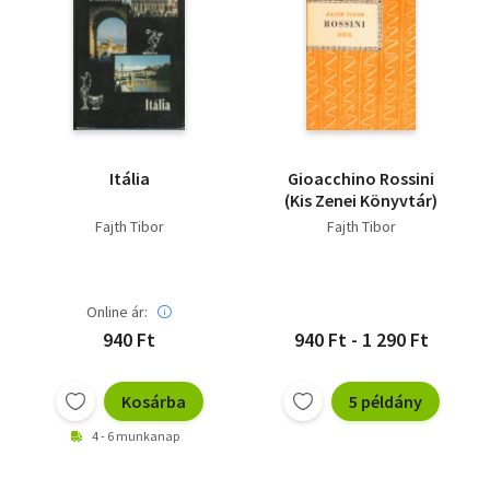
Itália
Gioacchino Rossini
(Kis Zenei Könyvtár)
Fajth Tibor
Fajth Tibor
Online ár:
940 Ft
940 Ft - 1 290 Ft
Kosárba
5 példány
4 - 6 munkanap