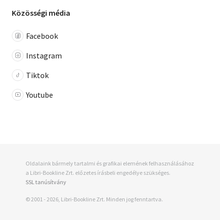
Közösségi média
Facebook
Instagram
Tiktok
Youtube
Oldalaink bármely tartalmi és grafikai elemének felhasználásához
a Libri-Bookline Zrt. előzetes írásbeli engedélye szükséges.
SSL tanúsítvány
© 2001 - 2026, Libri-Bookline Zrt. Minden jog fenntartva.