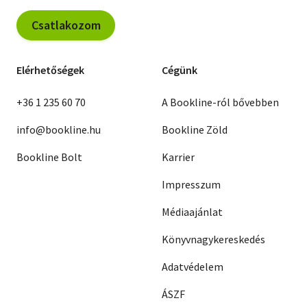
Csatlakozom
Elérhetőségek
Cégünk
+36 1 235 60 70
A Bookline-ról bővebben
info@bookline.hu
Bookline Zöld
Bookline Bolt
Karrier
Impresszum
Médiaajánlat
Könyvnagykereskedés
Adatvédelem
ÁSZF