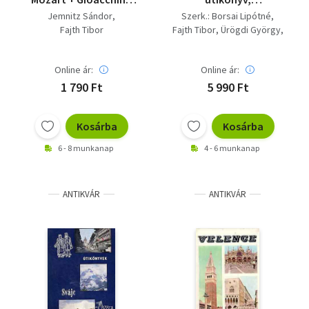
Rossini (Kis Zenei
KÖNYVMENTŐ
Jemnitz Sándor
Szerk.: Borsai Lipótné
Könyvtár 2 kötet) -
AJÁNLAT: Oslo,
Fajth Tibor
Fajth Tibor
Ürögdi György
Megkímélt állapotban
Velence, Róma,
Vinkó József
Zürich, Moszkva,
Szathmári Gábor
Leningrad, London,
Online ár:
Online ár:
Csathó István
Rotterdam, Berlin az
Ember Mária
1 790 Ft
5 990 Ft
NDK fővárosa
Wellner István
Lindner László
Kosárba
Kosárba
6 - 8 munkanap
4 - 6 munkanap
ANTIKVÁR
ANTIKVÁR