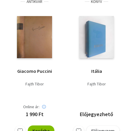
ANTIKVÁR
KÖNYV
Giacomo Puccini
Itália
Fajth Tibor
Fajth Tibor
Online ár:
1 990 Ft
Előjegyezhető
Kosárba
Előjegyzem