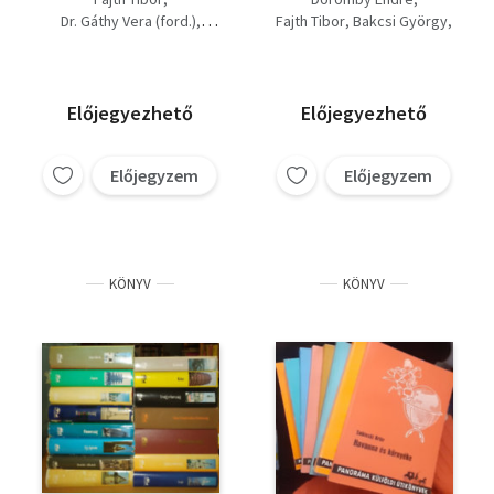
Jugoszlávia
Ausztria + Brazília +
Dr. Gáthy Vera (ford.)
Fajth Tibor
Bakcsi György
Bulgária + Finnország
Szentirmai József
...és még sokan mások
+ Görögország +
Bács Gyula
Jugoszlávia + Japán +
Lengyelország +
Előjegyezhető
Előjegyezhető
Német Demokratikus
Köztársaság +
Románia +
Előjegyzem
Előjegyzem
Skandinávia +
Spanyolország +
Szovjetunió + Svájc
KÖNYV
KÖNYV