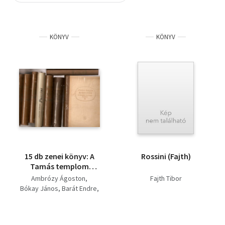
Szótár, nyelvkönyv
KÖNYV
KÖNYV
Tankönyv, segédkönyv
Társadalomtudomány
Természettudomány
Történelem
Vallás
15 db zenei könyv: A
Rossini (Fajth)
Tamás templom
karnagya, Bohémek és
Ambrózy Ágoston
Fajth Tibor
pillangók, Operettek
Bókay János
Barát Endre
könyve, Liszt Ferenc
Fajth Tibor
életének regénye,
Zsigray Julianna
Verdi, Stradivari,
Székely Júlia