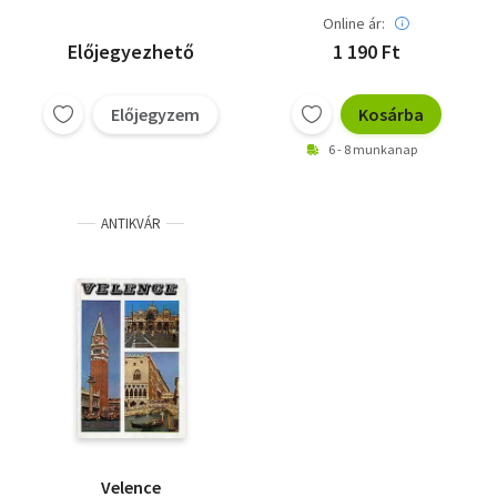
Kroó György
Fábián Imre
Svájc
Online ár:
Előjegyezhető
1 190 Ft
Előjegyzem
Kosárba
6 - 8 munkanap
ANTIKVÁR
Velence