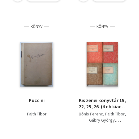
KÖNYV
KÖNYV
Puccini
Kis zenei könyvtár 15,
22, 25, 26. (4 db kiadói
tékában) Mosonyi
Fajth Tibor
Bónis Ferenc
Fajth Tibor
Mihály + Cioacchino
Gábry György
Rossini + Mogyeszt
Erdélyi Miklós
Petrovics Muszorgszkij
+ Franz Schubert