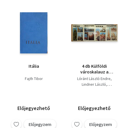
Itália
4 db Külföldi
városkalauz a
panoráma kiadótól:
Fajth Tibor
Lóránt László Endre
Bécs + Milánó + Róma
Lindner László
+ Velence
Ürögdi György
Fajth Tibor
Előjegyezhető
Előjegyezhető
Előjegyzem
Előjegyzem