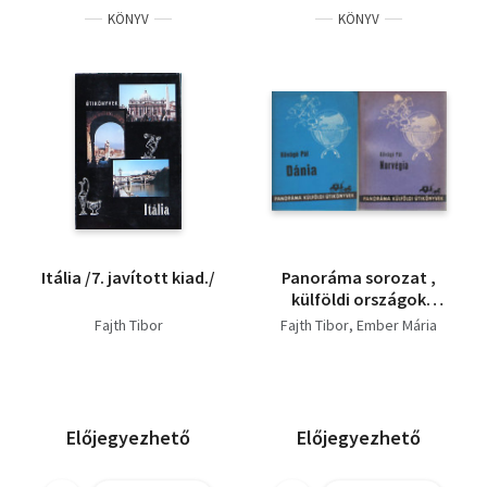
KÖNYV
KÖNYV
Itália /7. javított kiad./
Panoráma sorozat ,
külföldi országok
utikönyve ( 10 db )
Fajth Tibor
Fajth Tibor
Ember Mária
Előjegyezhető
Előjegyezhető