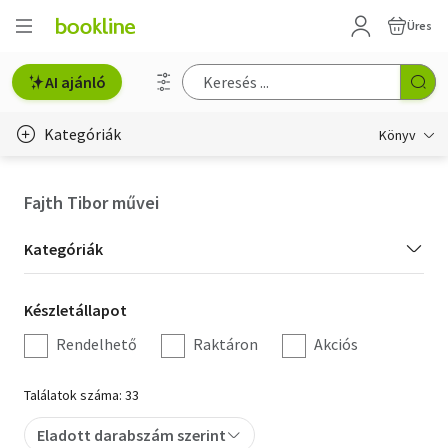
Üres
AI ajánló
Kategóriák
Könyv
Életmód, egészség
Fajth Tibor művei
Erotika
Kategória
Kategóriák
Gyermek- és ifjúsági
szűrés
Készletállapot
Készletállapot
Hobbi, szabadidő
szűrés
Rendelhető
Raktáron
Akciós
Irodalom
Találatok száma: 33
Művészet
Eladott darabszám szerint
Szakkönyv