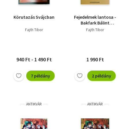
Körutazás Svájcban
Fejedelmek lantosa -
Bakfark Bálint
életének regénye
Fajth Tibor
Fajth Tibor
940 Ft - 1 490 Ft
1 990 Ft
7 példány
2 példány
ANTIKVÁR
ANTIKVÁR