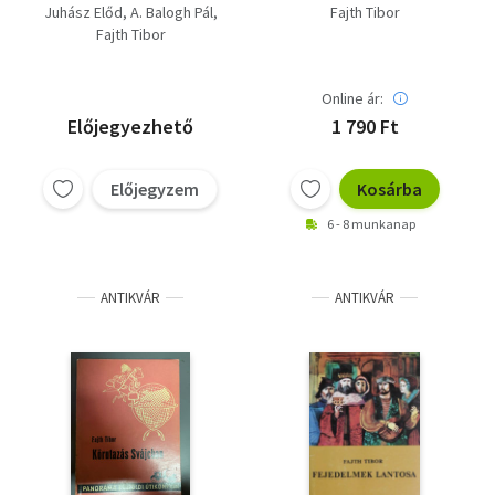
Sibelius 18. + Gershwin
Juhász Előd
A. Balogh Pál
Fajth Tibor
28.
Fajth Tibor
Online ár:
Előjegyezhető
1 790 Ft
Előjegyzem
Kosárba
6 - 8 munkanap
ANTIKVÁR
ANTIKVÁR