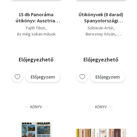
15 db Panoráma
Útikönyvek (8 darad)
útikönyv: Ausztria,
Spanyolországi
Benelux államok,
utazások,Montreal, A
Fajth Tibor
Sobieski Artúr
Egyiptom, Finnország,
jugoszláv tengerpart,
és még sokan mások
Bereznay István
Franciaország,
Körutazás Svájcban,
Závodszky Ferenc
Görögország, Japán,
Drezda,Lipcse,Szász-
Linder László
Fajth Tibor
Jugoszlávia, Kanada,
Svájc, Svédország,
Bács Gyula
Fehérdy Iván
Kína, Lengyelország,
Marokkó, Havanna és
Huba László
Előjegyezhető
Előjegyezhető
Német Demokratikus
környéke
Köztársaság,
Magyarország,
Előjegyzem
Előjegyzem
Spanyolország, Svájc,
KÖNYV
KÖNYV