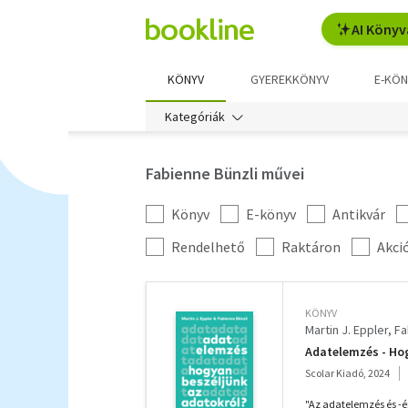
AI Könyv
KÖNYV
GYEREKKÖNYV
E-KÖN
Kategóriák
Fabienne Bünzli művei
Könyv
E-könyv
Antikvár
Kategória
szűrés
További
Rendelhető
Raktáron
Akci
szűrők
KÖNYV
Martin J. Eppler
Fa
Adatelemzés - Hog
Scolar Kiadó, 2024
"Az adatelemzés és -é