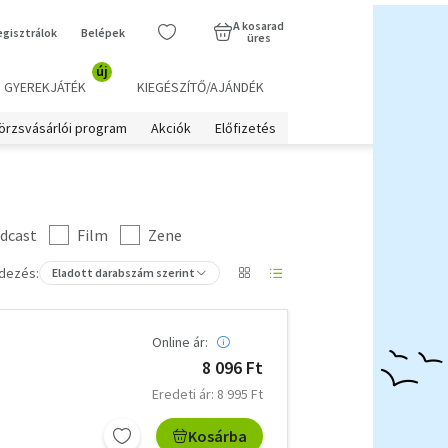
A kosarad
egisztrálok
Belépek
üres
új
GYEREKJÁTÉK
KIEGÉSZÍTŐ/AJÁNDÉK
örzsvásárlói program
Akciók
Előfizetés
dcast
Film
Zene
dezés:
Eladott darabszám szerint
Online ár:
8 096 Ft
Eredeti ár: 8 995 Ft
Kosárba