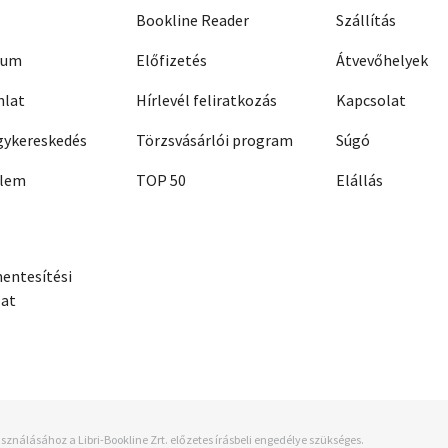
Bookline Reader
Szállítás
zum
Előfizetés
Átvevőhelyek
nlat
Hírlevél feliratkozás
Kapcsolat
ykereskedés
Törzsvásárlói program
Súgó
elem
TOP 50
Elállás
entesítési
zat
sználásához a Libri-Bookline Zrt. előzetes írásbeli engedélye szükséges.