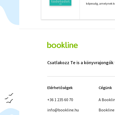
képesség, amelynek k
Csatlakozz Te is a könyvrajongók
Elérhetőségek
Cégünk
+36 1 235 60 70
A Bookli
info@bookline.hu
Bookline