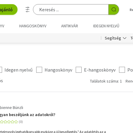
ajánló
R
YV
HANGOSKÖNYV
ANTIKVÁR
IDEGEN NYELVŰ
T
Segítség
Idegen nyelvű
Hangoskönyv
E-hangoskönyv
Po
ós
Találatok száma: 1
Ren
bienne Bünzli
yan beszéljünk az adatokról?
rtelmezés leghatékonyabb eszköze a jó beszélgetés." Az adatértés az a