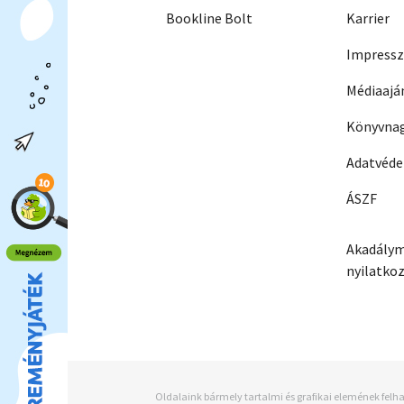
Bookline Bolt
Karrier
Impress
Médiaajá
Könyvnag
Adatvéd
ÁSZF
Akadálym
nyilatko
Oldalaink bármely tartalmi és grafikai elemének felha