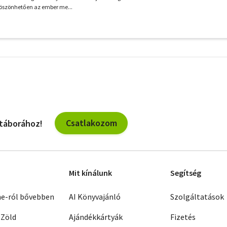
öszönhetően az ember me...
További
szűrők
Csatlakozom
 táborához!
Mit kínálunk
Segítség
ne-ról bővebben
AI Könyvajánló
Szolgáltatások
 Zöld
Ajándékkártyák
Fizetés