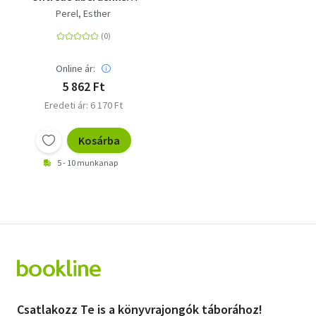
Ein Buch für alle, die
Perel, Esther
jemals geliebt haben
Online ár:
5 862 Ft
Eredeti ár: 6 170 Ft
Kosárba
5 - 10 munkanap
Csatlakozz Te is a könyvrajongók táborához!