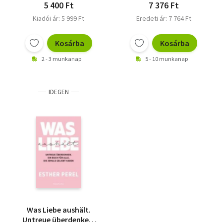
5 400 Ft
7 376 Ft
Kiadói ár: 5 999 Ft
Eredeti ár: 7 764 Ft
Kosárba
Kosárba
2 - 3 munkanap
5 - 10 munkanap
IDEGEN
Was Liebe aushält.
Untreue überdenken.