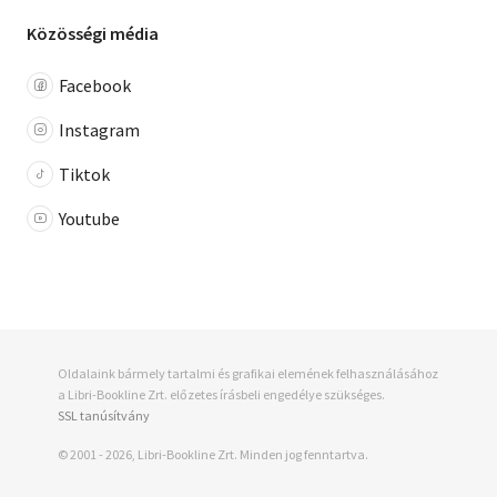
Közösségi média
Facebook
Instagram
Tiktok
Youtube
Oldalaink bármely tartalmi és grafikai elemének felhasználásához
a Libri-Bookline Zrt. előzetes írásbeli engedélye szükséges.
SSL tanúsítvány
© 2001 - 2026, Libri-Bookline Zrt. Minden jog fenntartva.