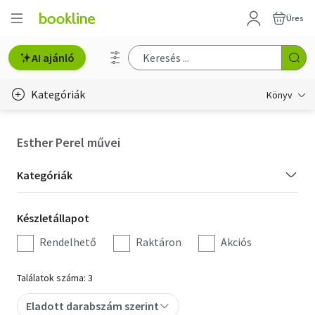
Üres
AI ajánló
Kategóriák
Könyv
Életmód, egészség
Esther Perel művei
Erotika
Kategória
Kategóriák
Gyermek- és ifjúsági
szűrés
Készletállapot
Készletállapot
Hobbi, szabadidő
szűrés
Rendelhető
Raktáron
Akciós
Irodalom
Találatok száma: 3
Művészet
Eladott darabszám szerint
Szakkönyv