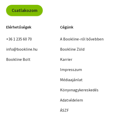
Csatlakozom
Elérhetőségek
Cégünk
+36 1 235 60 70
A Bookline-ról bővebben
info@bookline.hu
Bookline Zöld
Bookline Bolt
Karrier
Impresszum
Médiaajánlat
Könyvnagykereskedés
Adatvédelem
ÁSZF