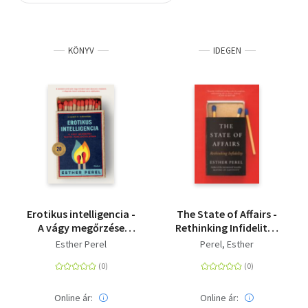
Szótár, nyelvkönyv
KÖNYV
IDEGEN
Tankönyv, segédkönyv
Társadalomtudomány
Természettudomány
Történelem
Vallás
Erotikus intelligencia -
The State of Affairs -
A vágy megőrzése
Rethinking Infidelity -
tartós
a book for anyone
Esther Perel
Perel, Esther
párkapcsolatban
who has ever loved
Online ár:
Online ár: