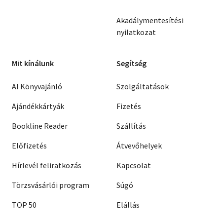
Akadálymentesítési
nyilatkozat
Mit kínálunk
Segítség
AI Könyvajánló
Szolgáltatások
Ajándékkártyák
Fizetés
Bookline Reader
Szállítás
Előfizetés
Átvevőhelyek
Hírlevél feliratkozás
Kapcsolat
Törzsvásárlói program
Súgó
TOP 50
Elállás