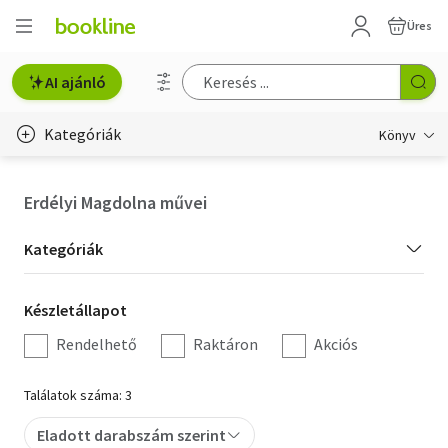
Üres
AI ajánló
Kategóriák
Könyv
Életmód, egészség
Erdélyi Magdolna művei
Erotika
Kategória
Kategóriák
Gyermek- és ifjúsági
szűrés
Készletállapot
Készletállapot
Hobbi, szabadidő
szűrés
Rendelhető
Raktáron
Akciós
Irodalom
Találatok száma: 3
Művészet
Eladott darabszám szerint
Szakkönyv