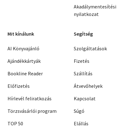
Akadálymentesítési
nyilatkozat
Mit kínálunk
Segítség
AI Könyvajánló
Szolgáltatások
Ajándékkártyák
Fizetés
Bookline Reader
Szállítás
Előfizetés
Átvevőhelyek
Hírlevél feliratkozás
Kapcsolat
Törzsvásárlói program
Súgó
TOP 50
Elállás