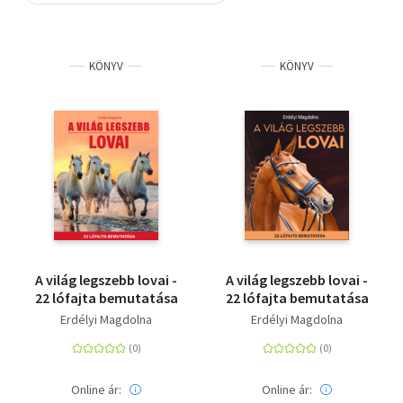
Szótár, nyelvkönyv
KÖNYV
KÖNYV
Tankönyv, segédkönyv
Társadalomtudomány
Természettudomány
Történelem
Vallás
A világ legszebb lovai -
A világ legszebb lovai -
22 lófajta bemutatása
22 lófajta bemutatása
Erdélyi Magdolna
Erdélyi Magdolna
Online ár:
Online ár: