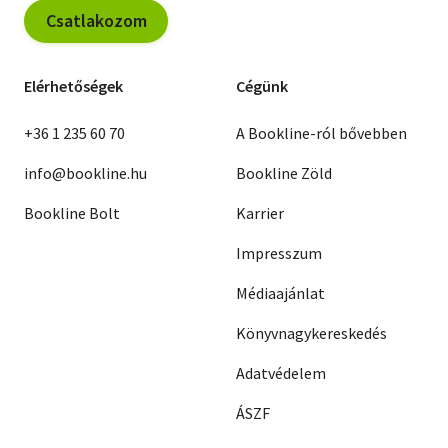
Csatlakozom
Elérhetőségek
Cégünk
+36 1 235 60 70
A Bookline-ról bővebben
info@bookline.hu
Bookline Zöld
Bookline Bolt
Karrier
Impresszum
Médiaajánlat
Könyvnagykereskedés
Adatvédelem
ÁSZF