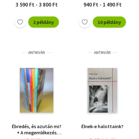
3 590 Ft - 3 800 Ft
940 Ft - 1 490 Ft
2 példány
10 példány
ANTIKVÁR
ANTIKVÁR
Ébredés, és azután mi?
Élnek-e halottaink?
+ A megemlékezés
napja + Két próféta +