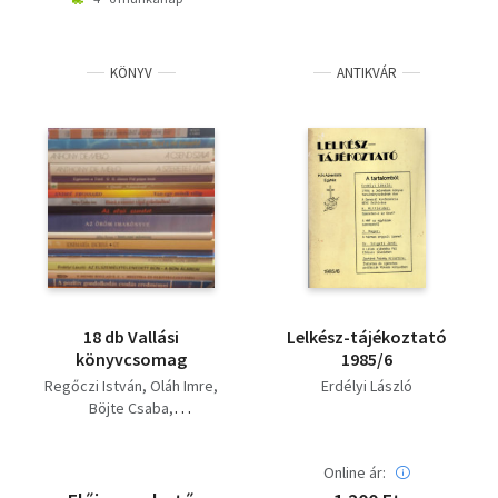
KÖNYV
ANTIKVÁR
18 db Vallási
Lelkész-tájékoztató
könyvcsomag
1985/6
Regőczi István
Oláh Imre
Erdélyi László
Böjte Csaba
Zipernovszky Judit
Anthony De Mello
Online ár:
André Frossard
Jálics Ferenc