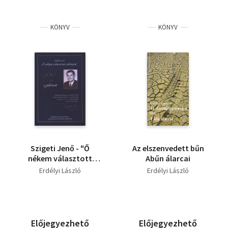
KÖNYV
KÖNYV
Szigeti Jenő - "Ő
Az elszenvedett bűn
nékem választott
Abűn álarcai
edényem" (100 éve
Erdélyi László
Erdélyi László
született Szigeti Jenő
1906-1977)
Előjegyezhető
Előjegyezhető