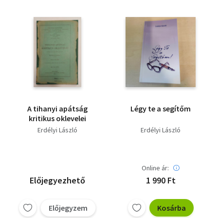
A tihanyi apátság
Légy te a segítőm
kritikus oklevelei
Erdélyi László
Erdélyi László
Online ár:
Előjegyezhető
1 990 Ft
Előjegyzem
Kosárba