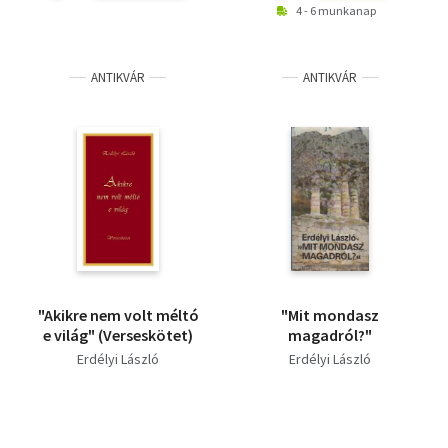
4 - 6 munkanap
ANTIKVÁR
ANTIKVÁR
"Akikre nem volt méltó
"Mit mondasz
e világ" (Verseskötet)
magadról?"
Erdélyi László
Erdélyi László