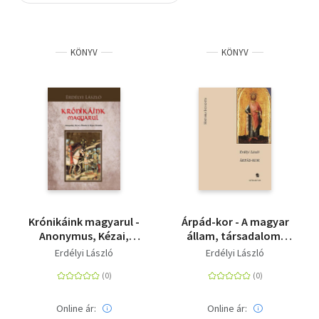
Szótár, nyelvkönyv
KÖNYV
KÖNYV
Tankönyv, segédkönyv
Társadalomtudomány
Természettudomány
Történelem
Vallás
Krónikáink magyarul -
Árpád-kor - A magyar
Anonymus, Kézai,
állam, társadalom,
Óbudai és Képes
művelődés legrégibb
Erdélyi László
Erdélyi László
Krónika
története 1301-ig
Online ár:
Online ár: