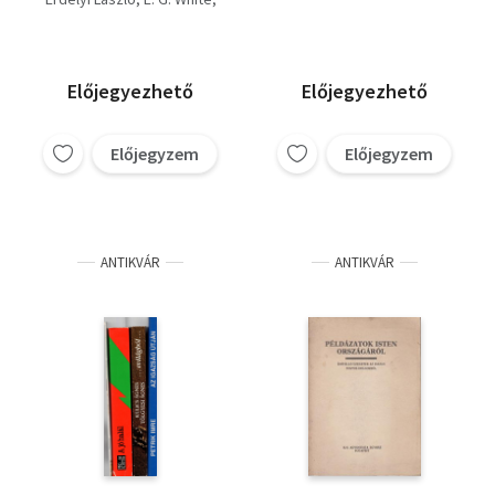
megemlékezés
George Vandeman
napja/Két próféta/A
Szigeti Jenő
jószomszédság titkai
Szőllősi Árpád
Előjegyezhető
Előjegyezhető
Előjegyzem
Előjegyzem
ANTIKVÁR
ANTIKVÁR