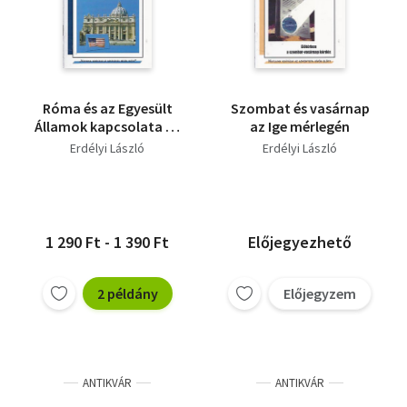
Róma és az Egyesült
Szombat és vasárnap
Államok kapcsolata az
az Ige mérlegén
ökumené hátterében
Erdélyi László
Erdélyi László
1 290 Ft - 1 390 Ft
Előjegyezhető
2 példány
Előjegyzem
ANTIKVÁR
ANTIKVÁR