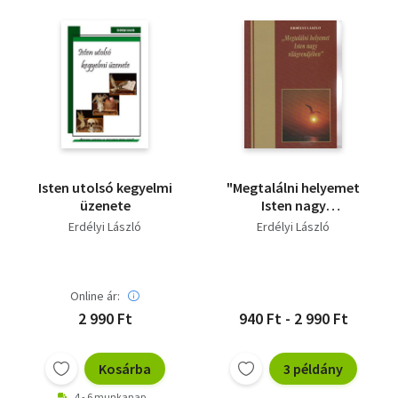
Isten utolsó kegyelmi
"Megtalálni helyemet
üzenete
Isten nagy
világendjében"
Erdélyi László
Erdélyi László
Online ár:
2 990 Ft
940 Ft - 2 990 Ft
Kosárba
3 példány
4 - 6 munkanap