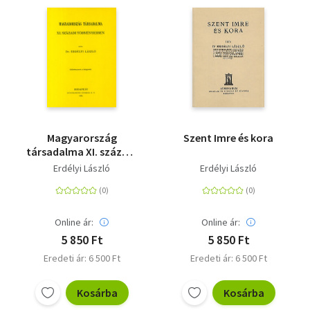
Magyarország
Szent Imre és kora
társadalma XI. századi
törvényeiben
Erdélyi László
Erdélyi László
Online ár:
Online ár:
5 850 Ft
5 850 Ft
Eredeti ár: 6 500 Ft
Eredeti ár: 6 500 Ft
Kosárba
Kosárba