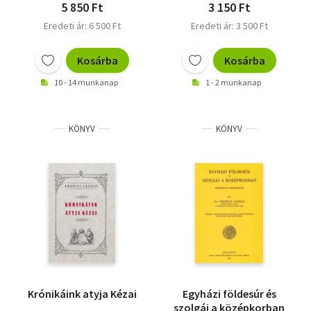
5 850 Ft
3 150 Ft
Eredeti ár: 6 500 Ft
Eredeti ár: 3 500 Ft
Kosárba
Kosárba
10 - 14 munkanap
1 - 2 munkanap
KÖNYV
KÖNYV
Krónikáink atyja Kézai
Egyházi földesúr és
szolgái a középkorban