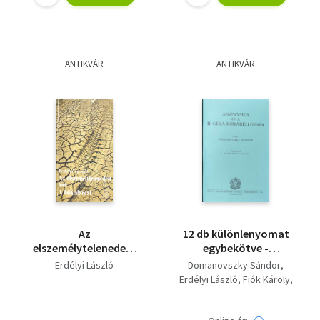
ANTIKVÁR
ANTIKVÁR
Az
12 db különlenyomat
elszemélytelenedett
egybekötve -
bűn - A bűn álarcai
Kolligátum
Erdélyi László
Domanovszky Sándor
Erdélyi László
Fiók Károly
Grexa Gyula
Hóman Bálint
Pais Dezső
László Ferenc