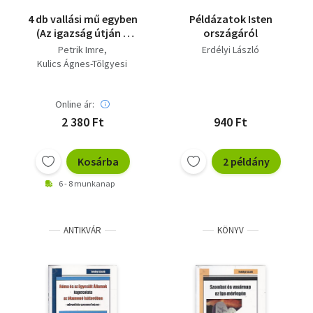
4 db vallási mű egyben
Példázatok Isten
(Az igazság útján +
országáról
...evilágból... +
Petrik Imre
Erdélyi László
Feltámadunk + A jó
Kulics Ágnes-Tölgyesi
halál)
Ágnes
Erdélyi László
Online ár:
Blasszauer Béla
2 380 Ft
940 Ft
Kosárba
2 példány
6 - 8 munkanap
ANTIKVÁR
KÖNYV