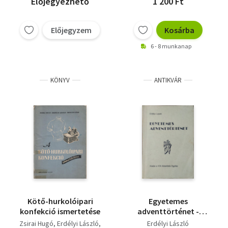
Előjegyezhető
1 200 Ft
Josemaría Escrivá
Gots Antal
Erdélyi László
Előjegyzem
Kosárba
Henri Boulad
Norman Vincent Peale
6 - 8 munkanap
KÖNYV
ANTIKVÁR
Kötő-hurkolóipari
Egyetemes
konfekció ismertetése
adventtörténet -
Vázlat
Zsirai Hugó
Erdélyi László
Erdélyi László