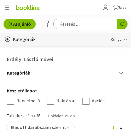
Üres
AI ajánló
Kategóriák
Könyv
Életmód, egészség
Erdélyi László művei
Erotika
Kategória
Kategóriák
Gyermek- és ifjúsági
szűrés
Készletállapot
Készletállapot
Hobbi, szabadidő
szűrés
Rendelhető
Raktáron
Akciós
Irodalom
Találatok száma: 63
1 oldalon: 60 db
Művészet
Eladott darabszám szerint
1
2
Szakkönyv