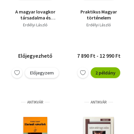
A magyar lovagkor
Praktikus Magyar
társadalma és
történelem
művelődése 1205-1526
Erdélyi László
Erdélyi László
/ A magyar lovagkor
nemzetségei 1200-
1408
Előjegyezhető
7 890 Ft - 12 990 Ft
Előjegyzem
2 példány
ANTIKVÁR
ANTIKVÁR