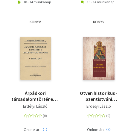
10 - 14 munkanap
10 - 14 munkanap
KÖNYV
KÖNYV
Árpádkori
Ötven historikus -
társadalomtörténetünk
Szentistváni
legkritikusabb
emlékművei
Erdélyi László
Erdélyi László
kérdései
Online ár:
Online ár: