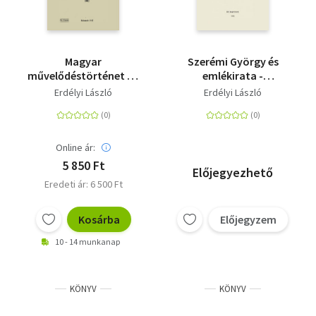
Magyar
Szerémi György és
művelődéstörténet - I.
emlékirata -
korszak - Ősi
Történelmi
Erdélyi László
Erdélyi László
művelődés kr. u. 1000-
forrástanulmány
ig.
Online ár:
5 850 Ft
Előjegyezhető
Eredeti ár: 6 500 Ft
Kosárba
Előjegyzem
10 - 14 munkanap
KÖNYV
KÖNYV