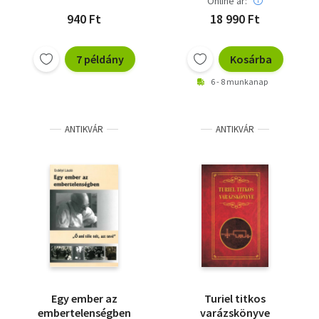
Online ár:
Nagy Géza
Némati Kálmán
940 Ft
18 990 Ft
7 példány
Kosárba
6 - 8 munkanap
ANTIKVÁR
ANTIKVÁR
Egy ember az
Turiel titkos
embertelenségben
varázskönyve