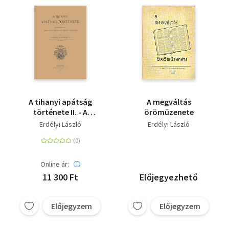
A tihanyi apátság
A megváltás
története II. - A
örömüzenete
Pannonhalmi Szent-
Erdélyi László
Erdélyi László
Benedek-Rend
története XI.
Online ár:
11 300 Ft
Előjegyezhető
Előjegyzem
Előjegyzem