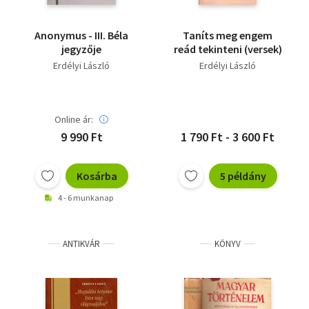
Anonymus - III. Béla
Taníts meg engem
jegyzője
reád tekinteni (versek)
Erdélyi László
Erdélyi László
Online ár:
9 990 Ft
1 790 Ft - 3 600 Ft
Kosárba
5 példány
4 - 6 munkanap
ANTIKVÁR
KÖNYV