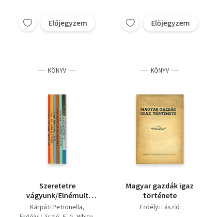
Előjegyzem
Előjegyzem
KÖNYV
KÖNYV
Szeretetre
Magyar gazdák igaz
vágyunk/Elnémult
története
szószékek/Ébredés, és
Kárpáti Petronella
Erdélyi László
azután mi?/A
Erdélyi László
E. G. White