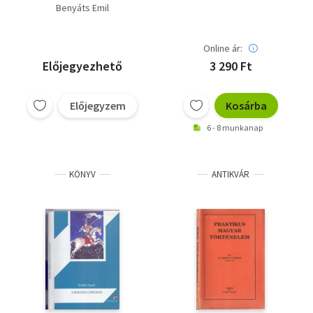
Benyáts Emil
Online ár:
Előjegyezhető
3 290 Ft
Előjegyzem
Kosárba
6 - 8 munkanap
KÖNYV
ANTIKVÁR