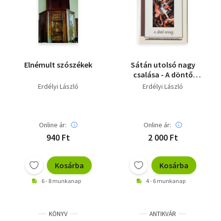
Elnémult szószékek
Sátán utolsó nagy
csalása - A döntő
vereség
Erdélyi László
Erdélyi László
Online ár:
Online ár:
940 Ft
2 000 Ft
Kosárba
Kosárba
6 - 8 munkanap
4 - 6 munkanap
KÖNYV
ANTIKVÁR