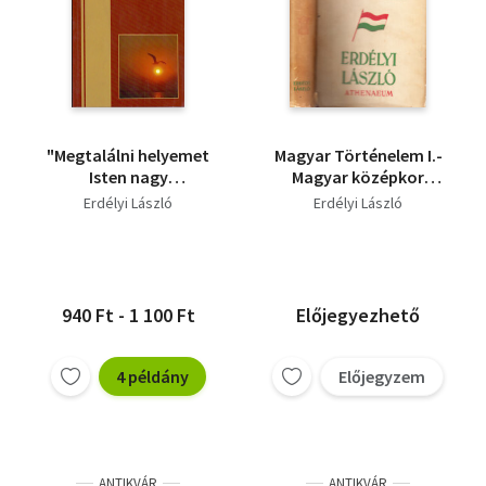
"Megtalálni helyemet
Magyar Történelem I.-
Isten nagy
Magyar középkor
világrendjében" -
/Művelődés- és
Erdélyi László
Erdélyi László
Életrajz Gyarmati
államtörténet/
Béláné Gál Kornéliáról
940 Ft - 1 100 Ft
Előjegyezhető
4 példány
Előjegyzem
ANTIKVÁR
ANTIKVÁR