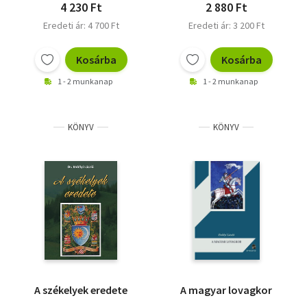
4 230 Ft
2 880 Ft
Eredeti ár: 4 700 Ft
Eredeti ár: 3 200 Ft
Kosárba
Kosárba
1 - 2 munkanap
1 - 2 munkanap
KÖNYV
KÖNYV
A székelyek eredete
A magyar lovagkor