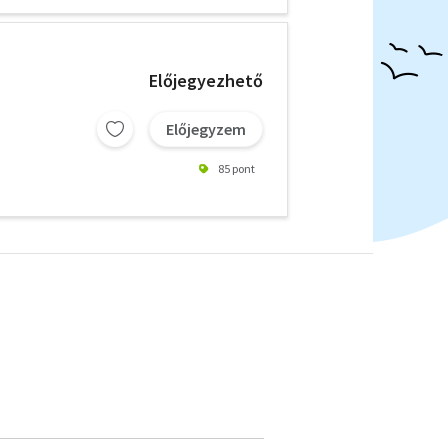
Előjegyezhető
Előjegyzem
85 pont