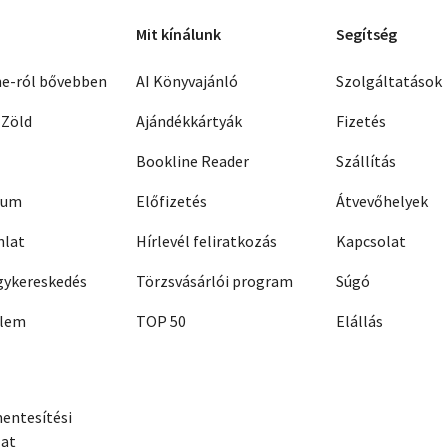
Mit kínálunk
Segítség
ne-ról bővebben
AI Könyvajánló
Szolgáltatások
 Zöld
Ajándékkártyák
Fizetés
Bookline Reader
Szállítás
zum
Előfizetés
Átvevőhelyek
nlat
Hírlevél feliratkozás
Kapcsolat
ykereskedés
Törzsvásárlói program
Súgó
elem
TOP 50
Elállás
entesítési
zat