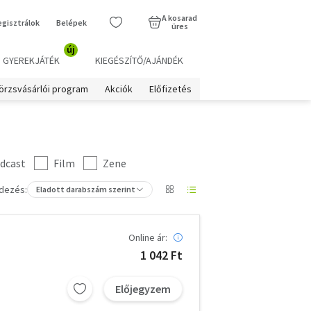
A kosarad
egisztrálok
Belépek
üres
új
GYEREKJÁTÉK
KIEGÉSZÍTŐ/AJÁNDÉK
örzsvásárlói program
Akciók
Előfizetés
dcast
Film
Zene
dezés:
Eladott darabszám szerint
Online ár:
1 042 Ft
Előjegyzem