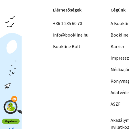
Elérhetőségek
Cégünk
+36 1 235 60 70
A Bookli
info@bookline.hu
Bookline
Bookline Bolt
Karrier
Impress
Médiaajá
Könyvnag
Adatvéd
ÁSZF
Akadálym
nyilatko