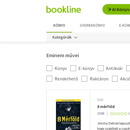
AI Könyv
KÖNYV
GYEREKKÖNYV
E-KÖN
Kategóriák
Eminem művei
Könyv
E-könyv
Antikvár
Kategória
szűrés
További
Rendelhető
Raktáron
Akci
szűrők
DVD
8 mérföld
2008
Jimmy Detroit lepusz
hogy szakított a csajáv