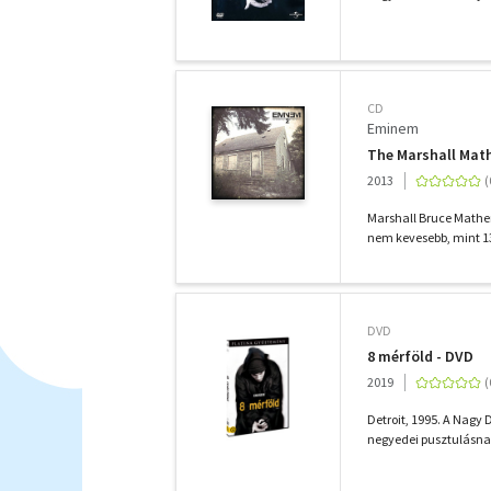
CD
Eminem
The Marshall Math
2013
Marshall Bruce Mather
nem kevesebb, mint 13 
DVD
8 mérföld - DVD
2019
Detroit, 1995. A Nagy 
negyedei pusztulásnak