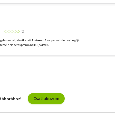
agylemezzel jelentkezett
Eminem
. A rapper minden rajongóját
nféle előzetes promó nélkül,twitter...
További
szűrők
Csatlakozom
 táborához!