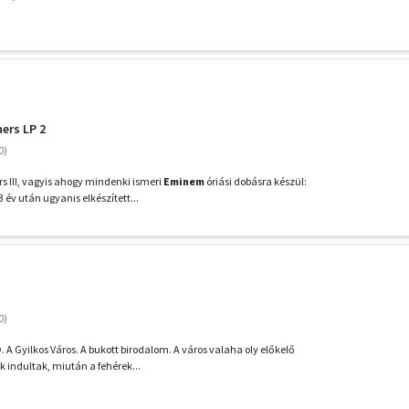
ers LP 2
s III, vagyis ahogy mindenki ismeri
Eminem
óriási dobásra készül:
év után ugyanis elkészített...
D. A Gyilkos Város. A bukott birodalom. A város valaha oly előkelő
 indultak, miután a fehérek...