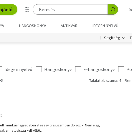
ajánló
R
YV
HANGOSKÖNYV
ANTIKVÁR
IDEGEN NYELVŰ
T
Segítség
Idegen nyelvű
Hangoskönyv
E-hangoskönyv
Po
ós
Találatok száma: 4
Ren
tult munkásnegyedében él és egy présüzemben dolgozik. Nem elég,
al, emiatt vissza kell költözn...