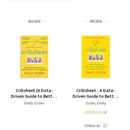
Szótár, nyelvkönyv
IDEGEN
IDEGEN
Tankönyv, segédkönyv
Társadalomtudomány
Természettudomány
Történelem
Vallás
Cribsheet (A Data-
Cribsheet - A Data-
Driven Guide to Better,
Driven Guide to Better,
More Relaxed
More Relaxed
Emily Oster
Oster, Emily
Parenting, from Birth
Parenting, from Birth
to Preschool)
to Preschool
Online ár: