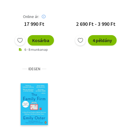
Online ár:
17 990 Ft
2 690 Ft - 3 990 Ft
Kosárba
4 példány
6 - 8 munkanap
IDEGEN