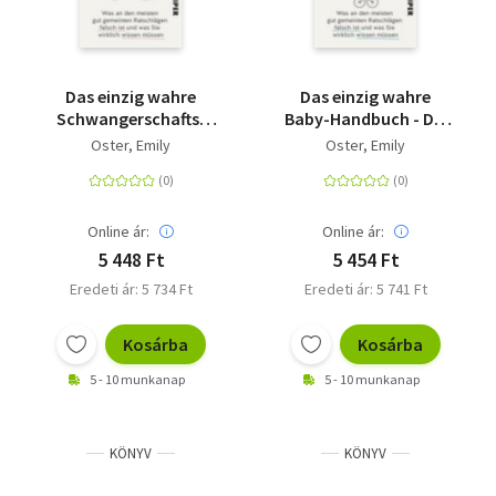
Das einzig wahre
Das einzig wahre
Schwangerschafts-
Baby-Handbuch - Die
Handbuch - Was an
ersten vier Jahre - Was
Oster, Emily
Oster, Emily
den meisten gut
an den meisten gut
gemeinten
gemeinten
Ratschlägen falsch ist
Ratschlägen falsch ist
und was Sie wirklich
und was Sie wirklich
Online ár:
Online ár:
wissen müssen
wissen müssen
5 448 Ft
5 454 Ft
Eredeti ár: 5 734 Ft
Eredeti ár: 5 741 Ft
Kosárba
Kosárba
5 - 10 munkanap
5 - 10 munkanap
KÖNYV
KÖNYV