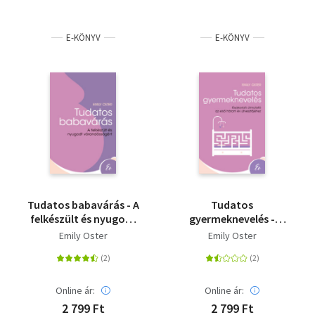
E-KÖNYV
E-KÖNYV
Tudatos babavárás - A
Tudatos
felkészült és nyugodt
gyermeknevelés -
várandósságért
Gyakorlati útmutató
Emily Oster
Emily Oster
az első három év
útvesztőjéhez (0-3 év)
Online ár:
Online ár:
2 799 Ft
2 799 Ft