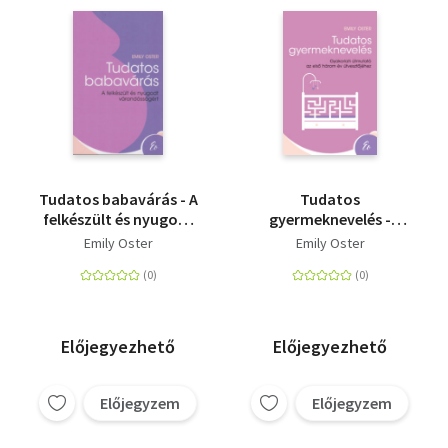
Tudatos babavárás - A
Tudatos
felkészült és nyugodt
gyermeknevelés -
várandósságért
Gyakorlati útmutató
Emily Oster
Emily Oster
az első három év
útvesztőjéhez (0-3 év)
Előjegyezhető
Előjegyezhető
Előjegyzem
Előjegyzem