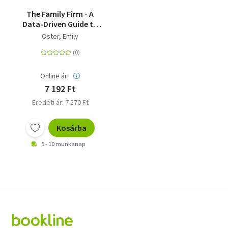
The Family Firm - A
Data-Driven Guide to
Better Decision Making
Oster, Emily
in the Early School
Years
Online ár:
7 192 Ft
Eredeti ár: 7 570 Ft
Kosárba
5 - 10 munkanap