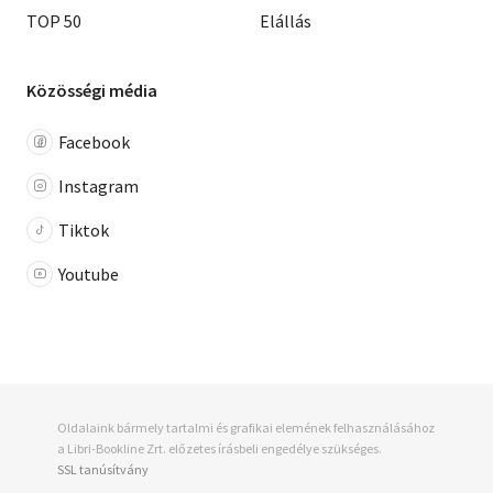
TOP 50
Elállás
Közösségi média
Facebook
Instagram
Tiktok
Youtube
Oldalaink bármely tartalmi és grafikai elemének felhasználásához
a Libri-Bookline Zrt. előzetes írásbeli engedélye szükséges.
SSL tanúsítvány