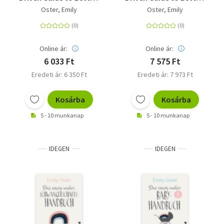
More Relaxed
More Relaxed
Oster, Emily
Oster, Emily
Parenting, from Birth
Parenting, from Birth
to Preschool
to Preschool
Online ár:
Online ár:
6 033 Ft
7 575 Ft
Eredeti ár: 6 350 Ft
Eredeti ár: 7 973 Ft
Kosárba
Kosárba
5 - 10 munkanap
5 - 10 munkanap
IDEGEN
IDEGEN