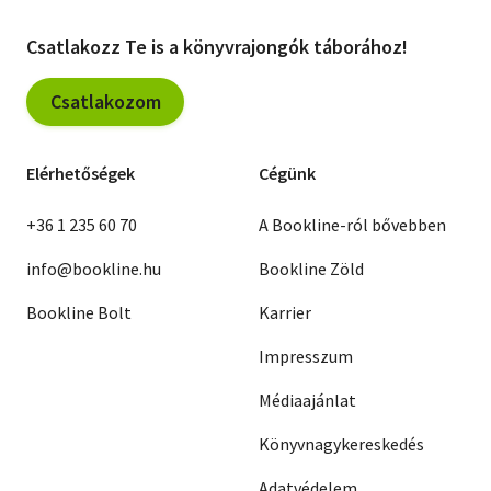
Csatlakozz Te is a könyvrajongók táborához!
Csatlakozom
Elérhetőségek
Cégünk
+36 1 235 60 70
A Bookline-ról bővebben
info@bookline.hu
Bookline Zöld
Bookline Bolt
Karrier
Impresszum
Médiaajánlat
Könyvnagykereskedés
Adatvédelem