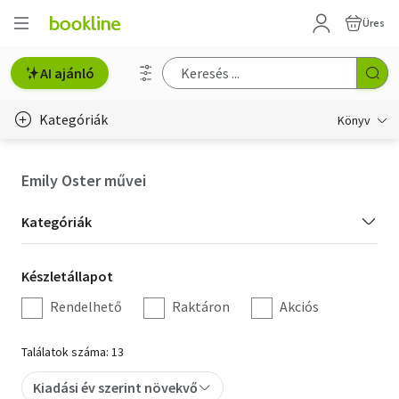
Üres
AI ajánló
Kategóriák
Könyv
Életmód, egészség
Emily Oster művei
Erotika
Kategória
Kategóriák
Gyermek- és ifjúsági
szűrés
Készletállapot
Készletállapot
Hobbi, szabadidő
szűrés
Rendelhető
Raktáron
Akciós
Irodalom
Találatok száma: 13
Művészet
Kiadási év szerint növekvő
Szakkönyv