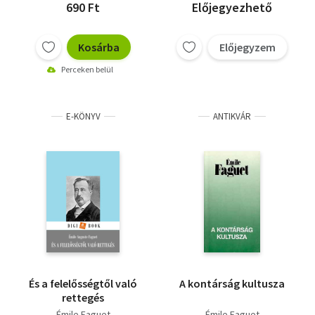
690 Ft
Előjegyezhető
Kosárba
Előjegyzem
Perceken belül
E-KÖNYV
ANTIKVÁR
És a felelősségtől való
A kontárság kultusza
rettegés
Émile Faguet
Émile Faguet