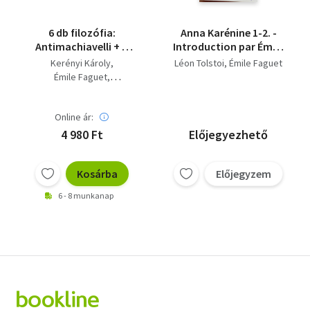
6 db filozófia:
Anna Karénine 1-2. -
Antimachiavelli + A
Introduction par Émile
kontárság kultusza +
Faguet de l'Académie
Kerényi Károly
Léon Tolstoi
Émile Faguet
A szabadság hitvallása
francaise (Anna
Émile Faguet
+ Leibniz
Karenina Francia
Nagy Frigyes
egzisztenciális
nyelven)
Lucius Annaeus Seneca
metafizikája +
Online ár:
Heller Ágnes
Pseudo-antisthenés:
Benedetto Croce
4 980 Ft
Előjegyezhető
Beszélgetések a
Szerelemről +
Vigasztalások
Kosárba
Előjegyzem
6 - 8 munkanap