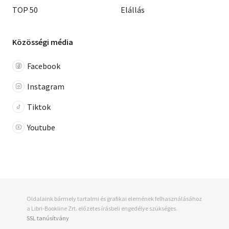
TOP 50
Elállás
Közösségi média
Facebook
Instagram
Tiktok
Youtube
Oldalaink bármely tartalmi és grafikai elemének felhasználásához
a Libri-Bookline Zrt. előzetes írásbeli engedélye szükséges.
SSL tanúsítvány