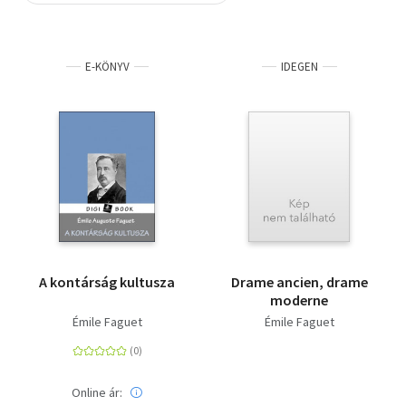
Szótár, nyelvkönyv
E-KÖNYV
IDEGEN
Tankönyv, segédkönyv
Társadalomtudomány
Természettudomány
Történelem
Vallás
A kontárság kultusza
Drame ancien, drame
moderne
Émile Faguet
Émile Faguet
Online ár: