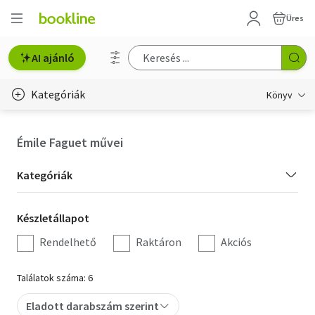
Üres
AI ajánló
Kategóriák
Könyv
Életmód, egészség
Émile Faguet művei
Erotika
Kategória
Kategóriák
Gyermek- és ifjúsági
szűrés
Készletállapot
Készletállapot
Hobbi, szabadidő
szűrés
Rendelhető
Raktáron
Akciós
Irodalom
Találatok száma: 6
Művészet
Eladott darabszám szerint
Szakkönyv