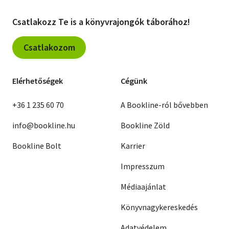
Csatlakozz Te is a könyvrajongók táborához!
Csatlakozom
Elérhetőségek
Cégünk
+36 1 235 60 70
A Bookline-ról bővebben
info@bookline.hu
Bookline Zöld
Bookline Bolt
Karrier
Impresszum
Médiaajánlat
Könyvnagykereskedés
Adatvédelem