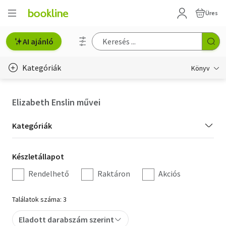
Üres
AI ajánló
Kategóriák
Könyv
Életmód, egészség
Elizabeth Enslin művei
Erotika
Kategória
Kategóriák
Gyermek- és ifjúsági
szűrés
Készletállapot
Készletállapot
Hobbi, szabadidő
szűrés
Rendelhető
Raktáron
Akciós
Irodalom
Találatok száma: 3
Művészet
Eladott darabszám szerint
Szakkönyv