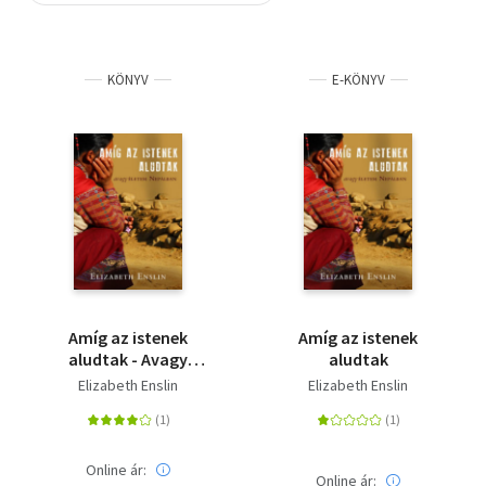
Szótár, nyelvkönyv
KÖNYV
E-KÖNYV
Tankönyv, segédkönyv
Társadalomtudomány
Természettudomány
Történelem
Vallás
Amíg az istenek
Amíg az istenek
aludtak - Avagy
aludtak
életem Nepálban
Elizabeth Enslin
Elizabeth Enslin
Online ár:
Online ár: