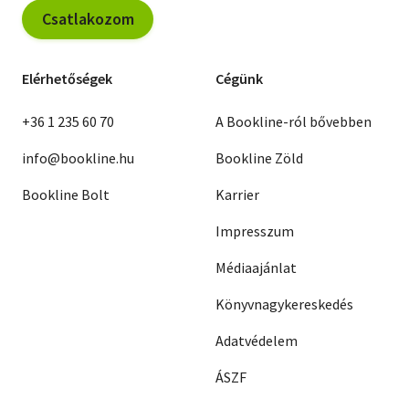
Csatlakozom
Elérhetőségek
Cégünk
+36 1 235 60 70
A Bookline-ról bővebben
info@bookline.hu
Bookline Zöld
Bookline Bolt
Karrier
Impresszum
Médiaajánlat
Könyvnagykereskedés
Adatvédelem
ÁSZF