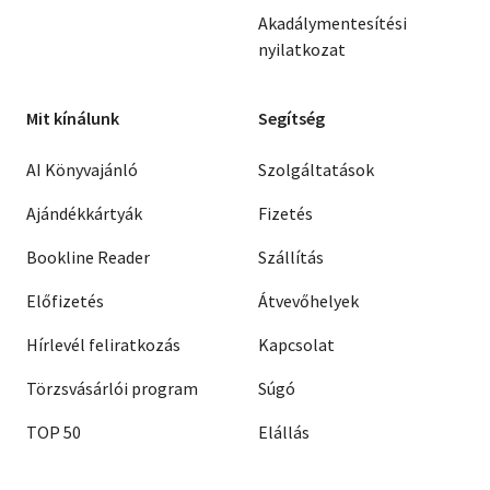
Akadálymentesítési
nyilatkozat
Mit kínálunk
Segítség
AI Könyvajánló
Szolgáltatások
Ajándékkártyák
Fizetés
Bookline Reader
Szállítás
Előfizetés
Átvevőhelyek
Hírlevél feliratkozás
Kapcsolat
Törzsvásárlói program
Súgó
TOP 50
Elállás