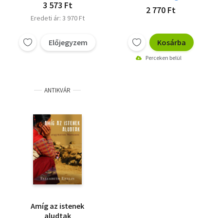
3 573 Ft
2 770 Ft
Eredeti ár: 3 970 Ft
Előjegyzem
Kosárba
Perceken belül
ANTIKVÁR
Amíg az istenek
aludtak