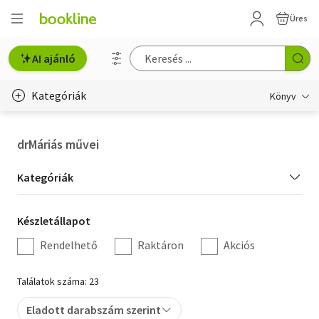
Üres
AI ajánló
Kategóriák
Könyv
Életmód, egészség
drMáriás művei
Erotika
Kategória
Kategóriák
Gyermek- és ifjúsági
szűrés
Készletállapot
Készletállapot
Hobbi, szabadidő
szűrés
Rendelhető
Raktáron
Akciós
Irodalom
Találatok száma: 23
Művészet
Eladott darabszám szerint
Szakkönyv