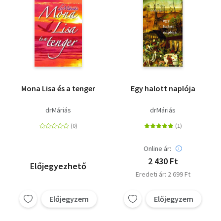
Mona Lisa és a tenger
Egy halott naplója
drMáriás
drMáriás
Online ár:
2 430 Ft
Előjegyezhető
Eredeti ár: 2 699 Ft
Előjegyzem
Előjegyzem