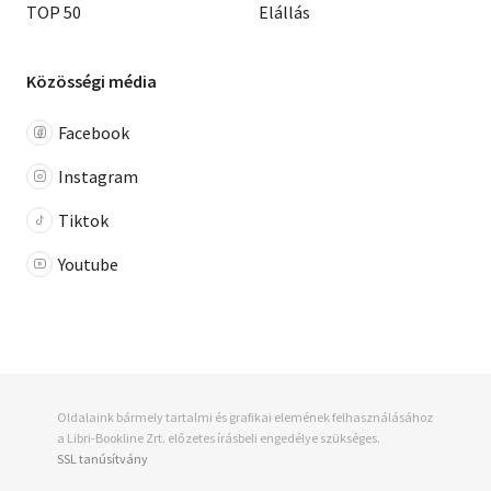
TOP 50
Elállás
Közösségi média
Facebook
Instagram
Tiktok
Youtube
Oldalaink bármely tartalmi és grafikai elemének felhasználásához
a Libri-Bookline Zrt. előzetes írásbeli engedélye szükséges.
SSL tanúsítvány