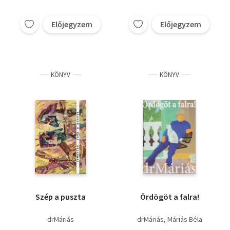
Előjegyzem
Előjegyzem
KÖNYV
KÖNYV
Szép a puszta
Ördögöt a falra!
drMáriás
drMáriás
Máriás Béla