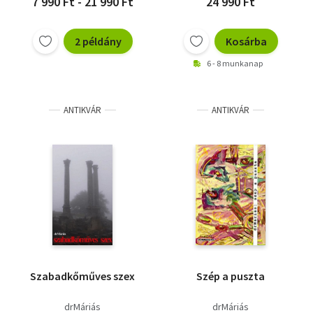
7 990 Ft - 21 990 Ft
24 990 Ft
2 példány
Kosárba
6 - 8 munkanap
ANTIKVÁR
ANTIKVÁR
Szabadkőműves szex
Szép a puszta
drMáriás
drMáriás