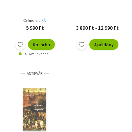
Online ár:
5 990 Ft
3 890 Ft - 12 990 Ft
Kosárba
4 példány
4 - 6 munkanap
ANTIKVÁR