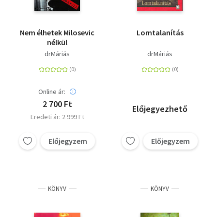
Nem élhetek Milosevic
Lomtalanítás
nélkül
drMáriás
drMáriás
Online ár:
2 700 Ft
Előjegyezhető
Eredeti ár: 2 999 Ft
Előjegyzem
Előjegyzem
KÖNYV
KÖNYV