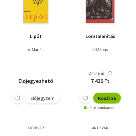
Lipót
Lomtalanítás
drMáriás
drMáriás
Online ár:
Előjegyezhető
7 430 Ft
Előjegyzem
Kosárba
4 - 6 munkanap
ANTIKVÁR
ANTIKVÁR