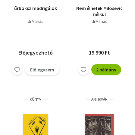
űrboksz madrigálok
Nem élhetek Milosevic
nélkül
drMáriás
drMáriás
Előjegyezhető
19 990 Ft
Előjegyzem
2 példány
KÖNYV
ANTIKVÁR