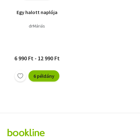
Egy halott naplója
drMáriás
6 990 Ft - 12 990 Ft
6 példány