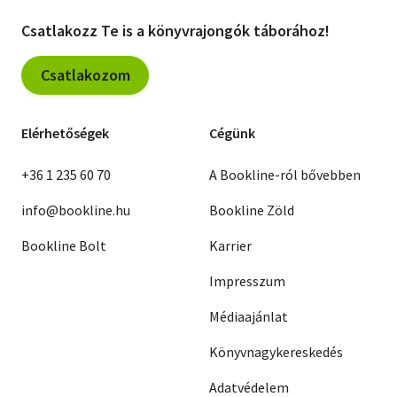
Csatlakozz Te is a könyvrajongók táborához!
Csatlakozom
Elérhetőségek
Cégünk
+36 1 235 60 70
A Bookline-ról bővebben
info@bookline.hu
Bookline Zöld
Bookline Bolt
Karrier
Impresszum
Médiaajánlat
Könyvnagykereskedés
Adatvédelem