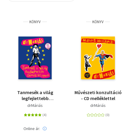
Szótár, nyelvkönyv
KÖNYV
KÖNYV
Tankönyv, segédkönyv
Társadalomtudomány
Természettudomány
Történelem
Vallás
Tanmesék a világ
Művészeti konzultáció
legfejlettebb
- CD melléklettel
demokráciájáról ( CD
drMáriás
drMáriás
melléklettel)
Online ár: