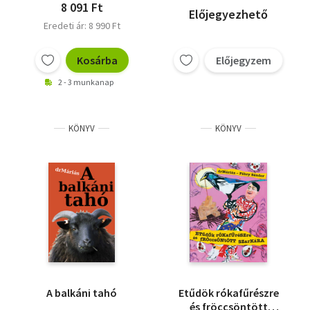
8 091 Ft
Előjegyezhető
Eredeti ár: 8 990 Ft
Kosárba
Előjegyzem
2 - 3 munkanap
KÖNYV
KÖNYV
A balkáni tahó
Etűdök rókafűrészre
és fröccsöntött