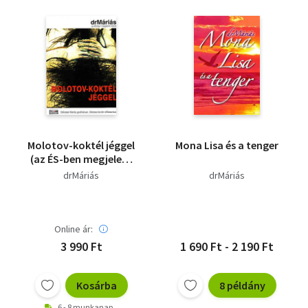
Molotov-koktél jéggel
Mona Lisa és a tenger
(az ÉS-ben megjelent
írások)
drMáriás
drMáriás
Online ár:
3 990 Ft
1 690 Ft - 2 190 Ft
Kosárba
8 példány
6 - 8 munkanap