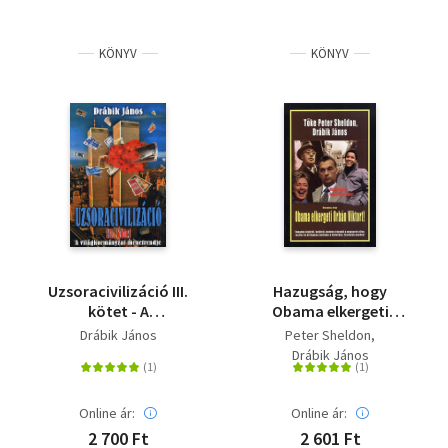
KÖNYV
KÖNYV
Uzsoracivilizáció III.
Hazugság, hogy
kötet - A
Obama elkergeti
világkormányzat
Orbán Viktort!
Drábik János
Peter Sheldon
menetrendje
Drábik János
Online ár:
Online ár:
2 700 Ft
2 601 Ft