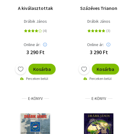
A kiválasztottak
Százéves Trianon
Drábik János
Drábik János
Online ár:
Online ár:
3 290 Ft
3 290 Ft
Kosárba
Kosárba
Perceken belül
Perceken belül
E-KÖNYV
E-KÖNYV