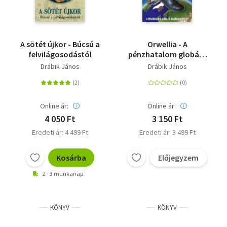
A sötét újkor - Búcsú a
Orwellia - A
felvilágosodástól
pénzhatalom globális
magánbirodalma
Drábik János
Drábik János
Online ár:
Online ár:
4 050 Ft
3 150 Ft
Eredeti ár: 4 499 Ft
Eredeti ár: 3 499 Ft
Kosárba
Előjegyzem
2 - 3 munkanap
KÖNYV
KÖNYV