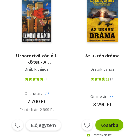
Uzsoracivilizáció I.
Az ukrán dráma
kötet - A
kamatkapitalizmus új
Drábik János
Drábik János
világrendje
Online ár:
Online ár:
2 700 Ft
3 290 Ft
Eredeti ár: 2 999 Ft
Előjegyzem
Kosárba
Perceken belül