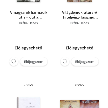
A magyarok harmadik
Világdemokratúra-A
útja - Kiút a
hitelpénz-fasizmus
kommunizmus és a
világrendje
Drábik János
Drábik János
pénzuralom
zsákutcájából
Előjegyezhető
Előjegyezhető
Előjegyzem
Előjegyzem
KÖNYV
KÖNYV