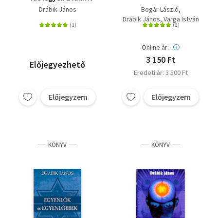
század?
Drábik János
Bogár László
Drábik János
Varga István
Online ár:
3 150 Ft
Előjegyezhető
Eredeti ár: 3 500 Ft
Előjegyzem
Előjegyzem
KÖNYV
KÖNYV