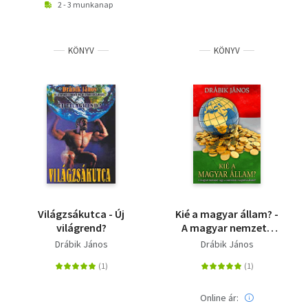
2 - 3 munkanap
KÖNYV
KÖNYV
Világzsákutca - Új
Kié a magyar állam? -
világrend?
A magyar nemzeté
vagy a szervezett
Drábik János
Drábik János
magánhatalomé?
Online ár: