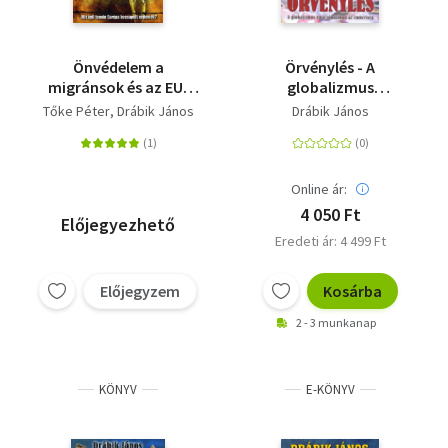
Önvédelem a
Örvénylés - A
migránsok és az EU-
globalizmus
kalifátus ellen - Mit kell
viharzónájában az
Tőke Péter
Drábik János
Drábik János
tennie Európa
emberiség
becsapott népeinek?
Online ár:
4 050 Ft
Előjegyezhető
Eredeti ár: 4 499 Ft
Előjegyzem
Kosárba
2 - 3 munkanap
KÖNYV
E-KÖNYV