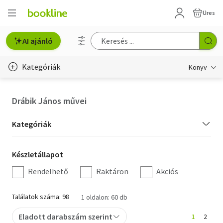
Üres
AI ajánló
Kategóriák
Könyv
Életmód, egészség
Drábik János művei
Erotika
Kategória
Kategóriák
Gyermek- és ifjúsági
szűrés
Készletállapot
Készletállapot
Hobbi, szabadidő
szűrés
Rendelhető
Raktáron
Akciós
Irodalom
Találatok száma: 98
1 oldalon: 60 db
Művészet
Eladott darabszám szerint
1
2
Szakkönyv