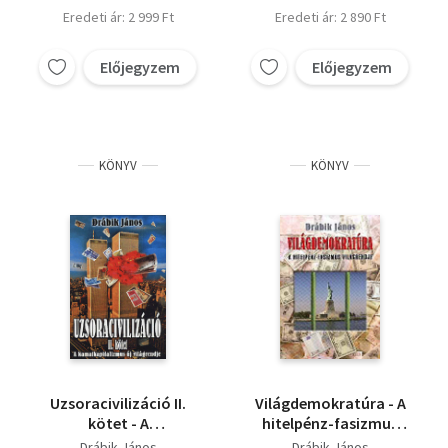
Eredeti ár: 2 999 Ft
Eredeti ár: 2 890 Ft
Előjegyzem
Előjegyzem
KÖNYV
KÖNYV
Uzsoracivilizáció II.
Világdemokratúra - A
kötet - A
hitelpénz-fasizmus
kamatkapitalizmus új
világrendje
Drábik János
Drábik János