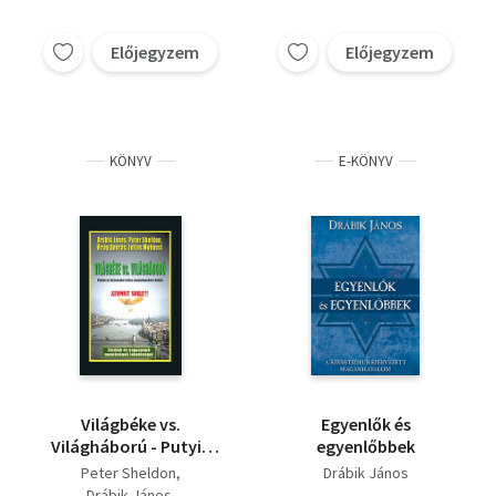
Előjegyzem
Előjegyzem
KÖNYV
E-KÖNYV
Világbéke vs.
Egyenlők és
Világháború - Putyin
egyenlőbbek
és Netanjahu titkos
Peter Sheldon
Drábik János
megállapodást kötött
Drábik János