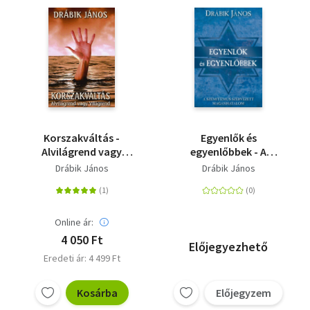
Korszakváltás -
Egyenlők és
Alvilágrend vagy
egyenlőbbek - A
világrend
szemitizmus
Drábik János
Drábik János
szervezett
magánhatalom
Online ár:
4 050 Ft
Előjegyezhető
Eredeti ár: 4 499 Ft
Kosárba
Előjegyzem