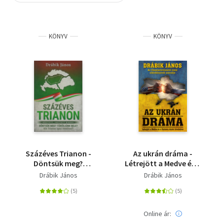
Szótár, nyelvkönyv
KÖNYV
KÖNYV
Tankönyv, segédkönyv
Társadalomtudomány
Természettudomány
Történelem
Vallás
Százéves Trianon -
Az ukrán dráma -
Döntsük meg?
Létrejött a Medve és a
Törődjünk bele? Kik
Sárkány közös
Drábik János
Drábik János
Trianon igazi felelősei?
birodalma
Online ár: