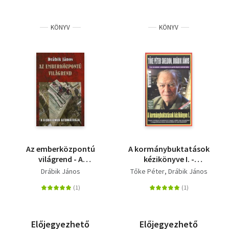
KÖNYV
KÖNYV
Az emberközpontú
A kormánybuktatások
világrend - A
kézikönyve I. -
globalizmus
(Hazugság, hogy)
Drábik János
Tőke Péter
Drábik János
alternatívája
Obama elkergeti
Orbán Viktort!
Előjegyezhető
Előjegyezhető