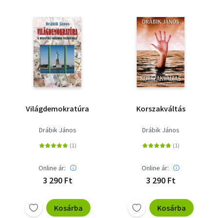
Világdemokratúra
Korszakváltás
Drábik János
Drábik János
Online ár:
Online ár:
3 290 Ft
3 290 Ft
Kosárba
Kosárba