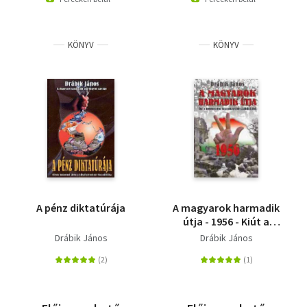
KÖNYV
KÖNYV
A pénz diktatúrája
A magyarok harmadik
útja - 1956 - Kiút a
kommunizmus és a
Drábik János
Drábik János
pénzuralom
zsákutcájából