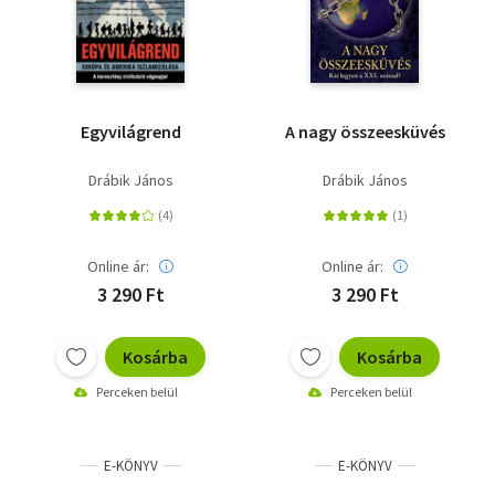
Egyvilágrend
A nagy összeesküvés
Drábik János
Drábik János
Online ár:
Online ár:
3 290 Ft
3 290 Ft
Kosárba
Kosárba
Perceken belül
Perceken belül
E-KÖNYV
E-KÖNYV