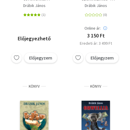
iszlamizálása - A
Elkülönülés és kettős
Drábik János
Drábik János
keresztény civilizáció
mérce
végnapjai
Online ár:
3 150 Ft
Előjegyezhető
Eredeti ár: 3 499 Ft
Előjegyzem
Előjegyzem
KÖNYV
KÖNYV