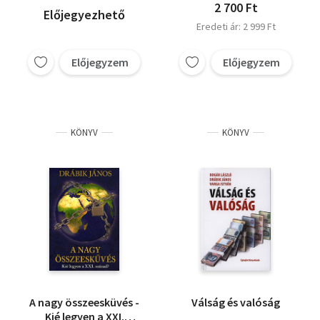
2 700 Ft
Előjegyezhető
Eredeti ár: 2 999 Ft
Előjegyzem
Előjegyzem
KÖNYV
KÖNYV
A nagy összeesküvés -
Válság és valóság
Kié legyen a XXI.