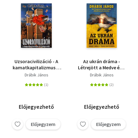
Uzsoracivilizáció - A
Az ukrán dráma -
kamatkapitalizmus új
Létrejött a Medve és a
világrendje
Sárkány közös
Drábik János
Drábik János
birodalma
Előjegyezhető
Előjegyezhető
Előjegyzem
Előjegyzem