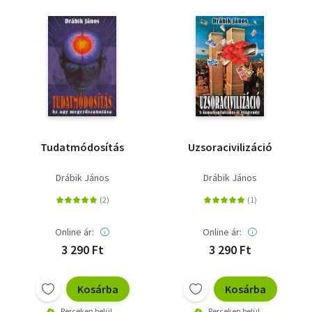
Tudatmódosítás
Uzsoracivilizáció
Drábik János
Drábik János
Online ár:
Online ár:
3 290 Ft
3 290 Ft
Kosárba
Kosárba
Perceken belül
Perceken belül