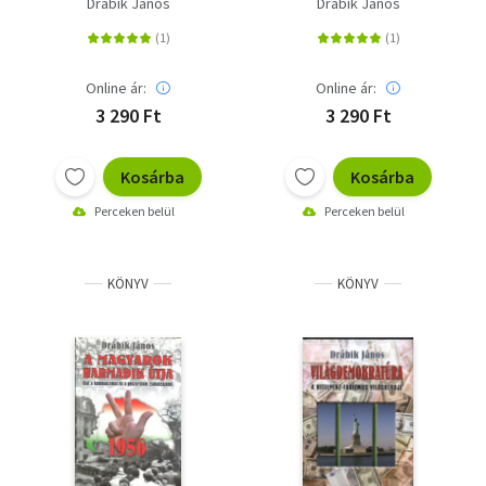
Drábik János
Drábik János
Online ár:
Online ár:
3 290 Ft
3 290 Ft
Kosárba
Kosárba
Perceken belül
Perceken belül
KÖNYV
KÖNYV