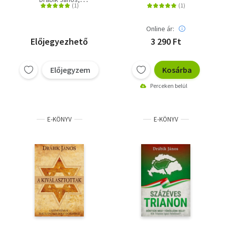
Virág András
Mohácsi Julius
Online ár:
Előjegyezhető
3 290 Ft
Előjegyzem
Kosárba
Perceken belül
E-KÖNYV
E-KÖNYV