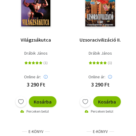
Világzsákutca
Uzsoracivilizáció II.
Drábik János
Drábik János
Online ár:
Online ár:
3 290 Ft
3 290 Ft
Kosárba
Kosárba
Perceken belül
Perceken belül
E-KÖNYV
E-KÖNYV