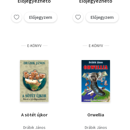
Előjegyezhető
Előjegyezhető
Előjegyzem
Előjegyzem
E-KÖNYV
E-KÖNYV
A sötét újkor
Orwellia
Drábik János
Drábik János