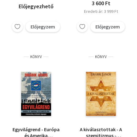
3 600 Ft
Előjegyezhető
Eredeti ár: 3 999 Ft
Előjegyzem
Előjegyzem
KÖNYV
KÖNYV
Egyvilágrend - Európa
A kiválasztottak - A
és Amerika
szemitizmus -