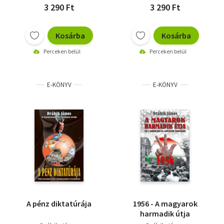
3 290 Ft
3 290 Ft
Kosárba
Kosárba
Perceken belül
Perceken belül
E-KÖNYV
E-KÖNYV
A pénz diktatúrája
1956 - A magyarok
harmadik útja