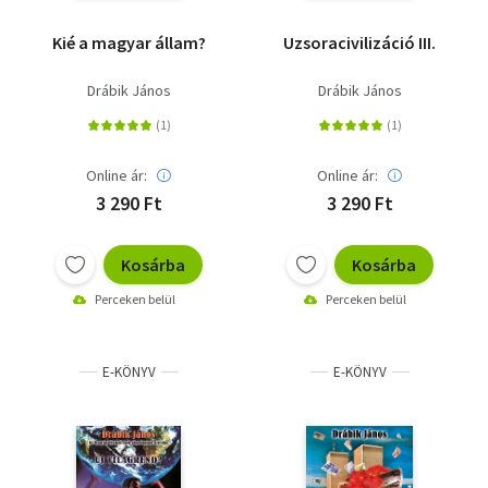
Kié a magyar állam?
Uzsoracivilizáció III.
Drábik János
Drábik János
Online ár:
Online ár:
3 290 Ft
3 290 Ft
Kosárba
Kosárba
Perceken belül
Perceken belül
E-KÖNYV
E-KÖNYV