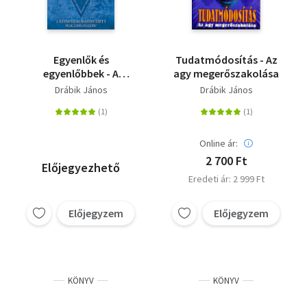
Egyenlők és
Tudatmódosítás - Az
egyenlőbbek - A
agy megerőszakolása
szemitizmus
Drábik János
Drábik János
szervezett
magánhatalom
Online ár:
2 700 Ft
Előjegyezhető
Eredeti ár: 2 999 Ft
Előjegyzem
Előjegyzem
KÖNYV
KÖNYV