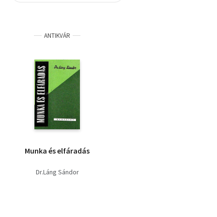
Szótár, nyelvkönyv
ANTIKVÁR
Tankönyv, segédkönyv
Társadalomtudomány
Természettudomány
Történelem
Vallás
Munka és elfáradás
Dr.Láng Sándor