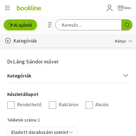
Üres
AI ajánló
Kategóriák
Könyv
Életmód, egészség
Dr.Láng Sándor művei
Erotika
Kategória
Kategóriák
Gyermek- és ifjúsági
szűrés
Készletállapot
Készletállapot
Hobbi, szabadidő
szűrés
Rendelhető
Raktáron
Akciós
Irodalom
Találatok száma: 1
Művészet
Eladott darabszám szerint
Szakkönyv