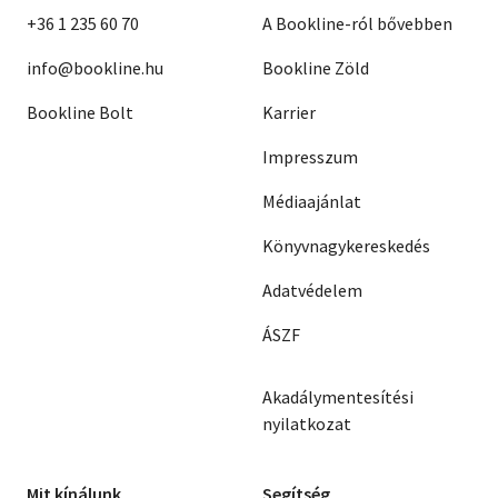
+36 1 235 60 70
A Bookline-ról bővebben
info@bookline.hu
Bookline Zöld
Bookline Bolt
Karrier
Impresszum
Médiaajánlat
Könyvnagykereskedés
Adatvédelem
ÁSZF
Akadálymentesítési
nyilatkozat
Mit kínálunk
Segítség