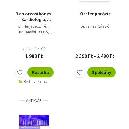
3 db orvosi könyv:
Oszteoporózis
Kardiológia,
Reumatológia,
Dr. Herjavecz Irén
Dr. Tamási László
Allergológia
Dr. Tamási László
Dr. Czuriga István
Online ár:
1 980 Ft
2 390 Ft - 2 490 Ft
Kosárba
3 példány
6 - 8 munkanap
ANTIKVÁR