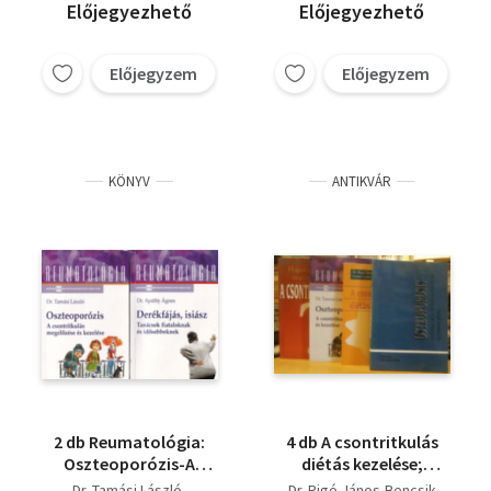
Előjegyezhető
Előjegyezhető
Előjegyzem
Előjegyzem
KÖNYV
ANTIKVÁR
2 db Reumatológia:
4 db A csontritkulás
Oszteoporózis-A
diétás kezelése;
csontritkulás
Hogyan gyógyítható
Dr. Tamási László
Dr. Rigó János-Bencsik