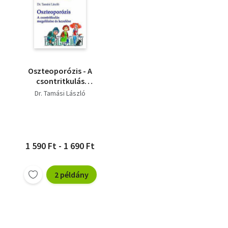
Oszteoporózis - A
csontritkulás
megelőzése és
Dr. Tamási László
kezelése
1 590 Ft - 1 690 Ft
2 példány