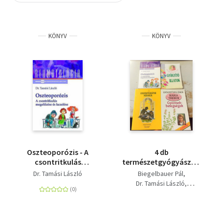
Szótár, nyelvkönyv
KÖNYV
KÖNYV
Tankönyv, segédkönyv
Társadalomtudomány
Természettudomány
Történelem
Vallás
Oszteoporózis - A
4 db
csontritkulás
természetgyógyászat:
megelőzése és
Gyógyító illatok
Dr. Tamási László
Biegelbauer Pál
kezelése
+Oszteoporózis
Dr. Tamási László
+Gyermekbetegségek
Maria Treben
+Aromaterápia
Maggie Tisserand
nőknek