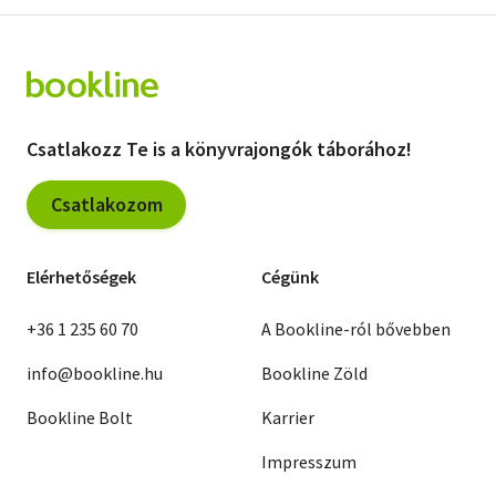
Csatlakozz Te is a könyvrajongók táborához!
Csatlakozom
Elérhetőségek
Cégünk
+36 1 235 60 70
A Bookline-ról bővebben
info@bookline.hu
Bookline Zöld
Bookline Bolt
Karrier
Impresszum