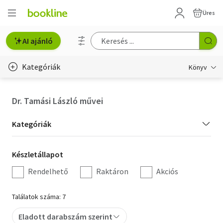
Üres
AI ajánló
Kategóriák
Könyv
Életmód, egészség
Dr. Tamási László művei
Erotika
Kategória
Kategóriák
Gyermek- és ifjúsági
szűrés
Készletállapot
Készletállapot
Hobbi, szabadidő
szűrés
Rendelhető
Raktáron
Akciós
Irodalom
Találatok száma: 7
Művészet
Eladott darabszám szerint
Szakkönyv