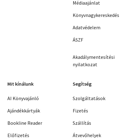
Médiaajánlat
Könyvnagykereskedés
Adatvédelem
ÁSZF
Akadálymentesítési
nyilatkozat
Mit kínálunk
Segítség
AI Könyvajánló
Szolgáltatások
Ajándékkártyák
Fizetés
Bookline Reader
Szállítás
Előfizetés
Átvevőhelyek