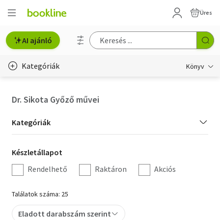
Üres
AI ajánló
Kategóriák
Könyv
Életmód, egészség
Dr. Sikota Győző művei
Erotika
Kategória
Kategóriák
Gyermek- és ifjúsági
szűrés
Készletállapot
Készletállapot
Hobbi, szabadidő
szűrés
Rendelhető
Raktáron
Akciós
Irodalom
Találatok száma: 25
Művészet
Eladott darabszám szerint
Szakkönyv