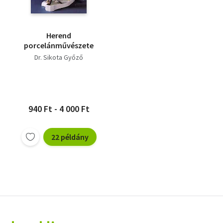
Herend
porcelánművészete
Dr. Sikota Győző
940 Ft - 4 000 Ft
22 példány