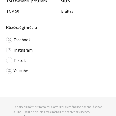
Törzsvásárlói program
Súgó
TOP 50
Elállás
Közösségi média
Facebook
Instagram
Tiktok
Youtube
Oldalaink bármely tartalmi és grafikai elemének felhasználásához
a Libri-Bookline Zrt. előzetes írásbeli engedélye szükséges.