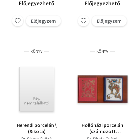
Előjegyezhető
Előjegyezhető
Előjegyzem
Előjegyzem
KÖNYV
KÖNYV
Herendi porcelán \
Hollóházi porcelán
(Sikota)
(számozott
minikönyvpár,
Dr. Sikota Győző
Dr. Sikota Győző