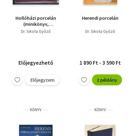
Hollóházi porcelán
Herendi porcelán
(minikönyv,
dobozban)- dedikált
Dr. Sikota Győző
Dr. Sikota Győző
Előjegyezhető
1 890 Ft - 3 590 Ft
Előjegyzem
2 példány
KÖNYV
KÖNYV