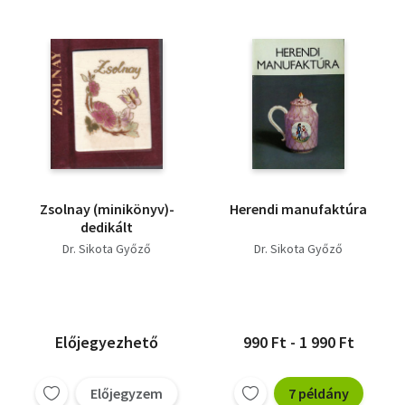
Zsolnay (minikönyv)-
Herendi manufaktúra
dedikált
Dr. Sikota Győző
Dr. Sikota Győző
Előjegyezhető
990 Ft - 1 990 Ft
Előjegyzem
7 példány