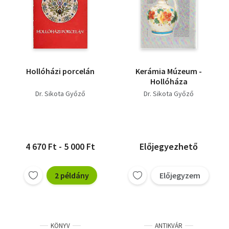
Hollóházi porcelán
Kerámia Múzeum -
Hollóháza
Dr. Sikota Győző
Dr. Sikota Győző
4 670 Ft - 5 000 Ft
Előjegyezhető
2 példány
Előjegyzem
KÖNYV
ANTIKVÁR