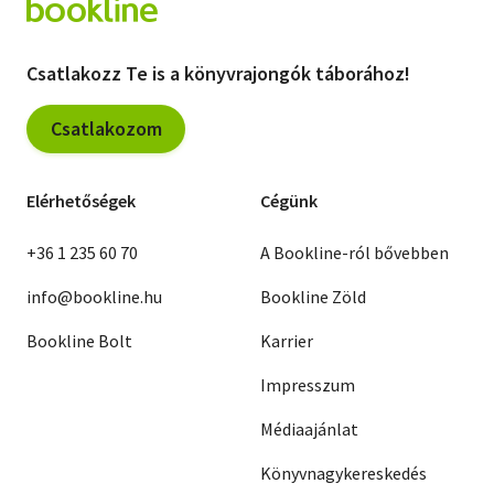
Csatlakozz Te is a könyvrajongók táborához!
Csatlakozom
Elérhetőségek
Cégünk
+36 1 235 60 70
A Bookline-ról bővebben
info@bookline.hu
Bookline Zöld
Bookline Bolt
Karrier
Impresszum
Médiaajánlat
Könyvnagykereskedés