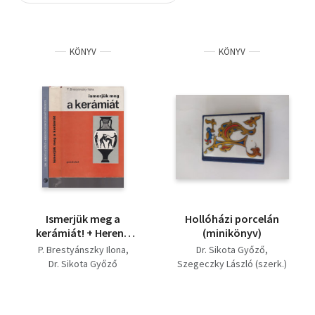
Szótár, nyelvkönyv
KÖNYV
KÖNYV
Tankönyv, segédkönyv
Társadalomtudomány
Természettudomány
Történelem
Vallás
Ismerjük meg a
Hollóházi porcelán
kerámiát! + Herend
(minikönyv)
porcelánművészete (2
P. Brestyánszky Ilona
Dr. Sikota Győző
mű)
Dr. Sikota Győző
Szegeczky László (szerk.)