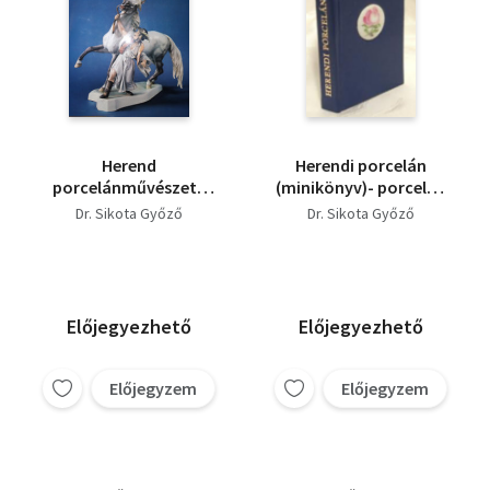
Herend
Herendi porcelán
porcelánművészete
(minikönyv)- porcelán
(Harmadik, bővitett
plakettel
Dr. Sikota Győző
Dr. Sikota Győző
kiadás. Színes és
fekete-fehér fotókkal
illusztrálva)
Előjegyezhető
Előjegyezhető
Előjegyzem
Előjegyzem