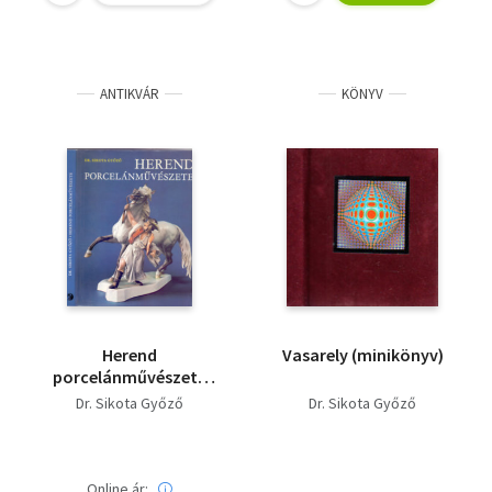
ANTIKVÁR
KÖNYV
Herend
Vasarely (minikönyv)
porcelánművészete
(Harmadik kiadás -
Dr. Sikota Győző
Dr. Sikota Győző
Színes és fekete/fehér
fotókkal)
Online ár: