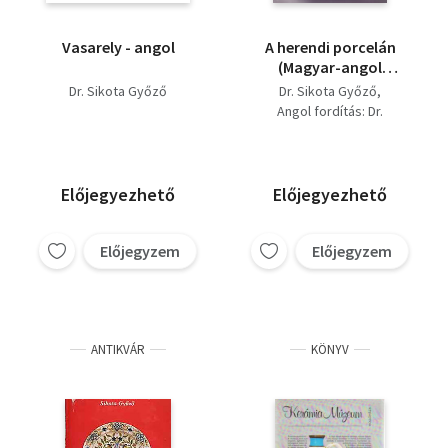
Vasarely - angol
A herendi porcelán
(Magyar-angol
kétnyelvű - Minikönyv)
Dr. Sikota Győző
Dr. Sikota Győző
Angol fordítás: Dr.
Esterházy Mátyás
Előjegyezhető
Előjegyezhető
Előjegyzem
Előjegyzem
ANTIKVÁR
KÖNYV