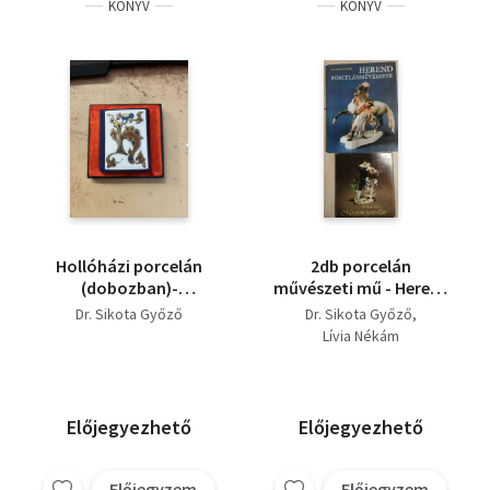
KÖNYV
KÖNYV
Hollóházi porcelán
2db porcelán
(dobozban)-
művészeti mű - Herend
minikönyv
porcelánművészete +
Dr. Sikota Győző
Dr. Sikota Győző
Meisseni porcelán
Lívia Nékám
Előjegyezhető
Előjegyezhető
Előjegyzem
Előjegyzem