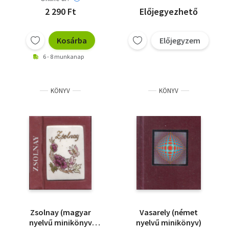
2 290 Ft
Előjegyezhető
Kosárba
Előjegyzem
6 - 8 munkanap
KÖNYV
KÖNYV
Zsolnay (magyar
Vasarely (német
nyelvű minikönyv
nyelvű minikönyv)