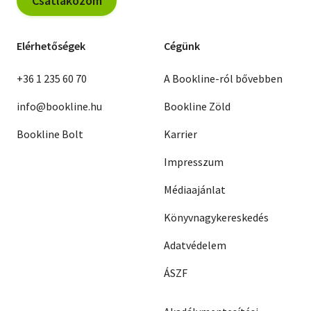
Csatlakozom
Elérhetőségek
Cégünk
+36 1 235 60 70
A Bookline-ról bővebben
info@bookline.hu
Bookline Zöld
Bookline Bolt
Karrier
Impresszum
Médiaajánlat
Könyvnagykereskedés
Adatvédelem
ÁSZF