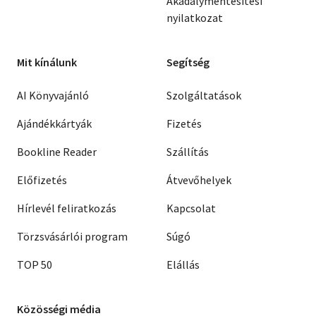
Akadálymentesítési
nyilatkozat
Mit kínálunk
Segítség
AI Könyvajánló
Szolgáltatások
Ajándékkártyák
Fizetés
Bookline Reader
Szállítás
Előfizetés
Átvevőhelyek
Hírlevél feliratkozás
Kapcsolat
Törzsvásárlói program
Súgó
TOP 50
Elállás
Közösségi média