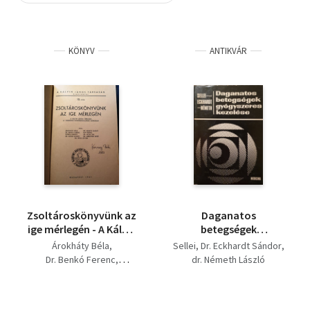
Szótár, nyelvkönyv
KÖNYV
ANTIKVÁR
Tankönyv, segédkönyv
Társadalomtudomány
Természettudomány
Történelem
Vallás
Zsoltároskönyvünk az
Daganatos
ige mérlegén - A Kálvin
betegségek
János Társaság IV.
gyógyszeres kezelése
Árokháty Béla
Sellei
Dr. Eckhardt Sándor
országos
Dr. Benkó Ferenc
dr. Németh László
konferenciájának
Dobos Károly
előadásai
Dr. Módis László
dr. Németh László