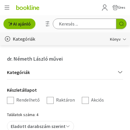
Üres
AI ajánló
Kategóriák
Könyv
Életmód, egészség
dr. Németh László művei
Erotika
Kategória
Kategóriák
Gyermek- és ifjúsági
szűrés
Készletállapot
Készletállapot
Hobbi, szabadidő
szűrés
Rendelhető
Raktáron
Akciós
Irodalom
Találatok száma: 4
Művészet
Eladott darabszám szerint
Szakkönyv