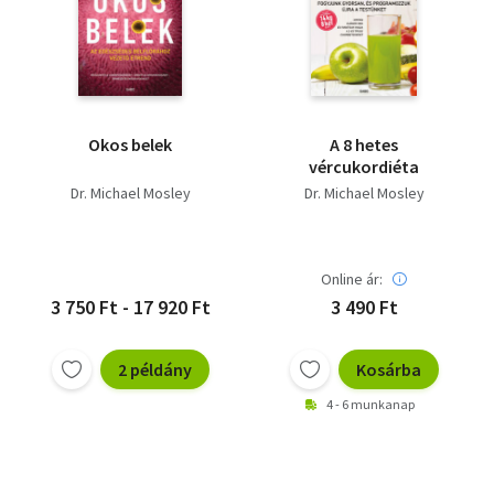
Okos belek
A 8 hetes
vércukordiéta
Dr. Michael Mosley
Dr. Michael Mosley
Online ár:
3 750 Ft - 17 920 Ft
3 490 Ft
2 példány
Kosárba
4 - 6 munkanap