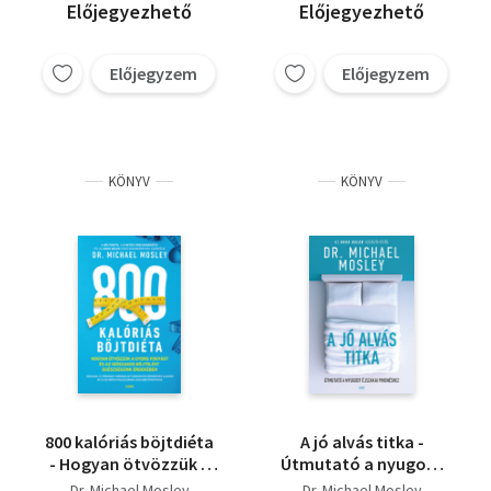
Előjegyezhető
Előjegyezhető
Előjegyzem
Előjegyzem
KÖNYV
KÖNYV
800 kalóriás böjtdiéta
A jó alvás titka -
- Hogyan ötvözzük a
Útmutató a nyugodt
gyors fogyást és az
éjszakai pihenéshez
Dr. Michael Mosley
Dr. Michael Mosley