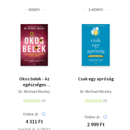
KÖNYV
E-KÖNYV
Okos belek - Az
Csak egy apróság
egészséges
bélflórához vezető
Dr. Michael Mosley
Dr. Michael Mosley
étrend
Online ár:
Online ár:
4 311 Ft
2 999 Ft
Eredeti ár: 4 790 Ft