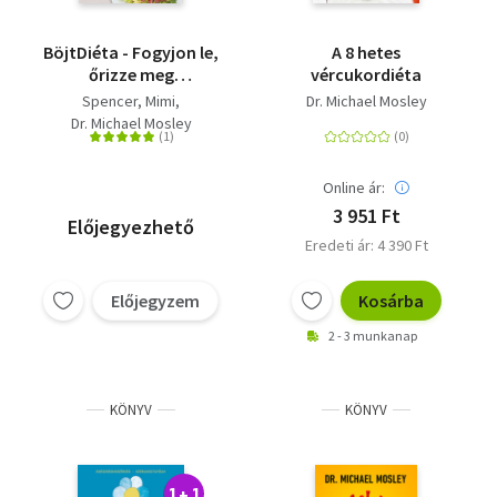
BöjtDiéta - Fogyjon le,
A 8 hetes
őrizze meg
vércukordiéta
egészségét, és éljen
Spencer, Mimi
Dr. Michael Mosley
tovább az időszakos
Dr. Michael Mosley
böjtölés egyszerű
titkával
Online ár:
3 951 Ft
Előjegyezhető
Eredeti ár: 4 390 Ft
Előjegyzem
Kosárba
2 - 3 munkanap
KÖNYV
KÖNYV
1 + 1