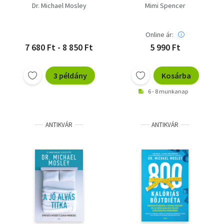
Dr. Michael Mosley
Mimi Spencer
Online ár:
7 680 Ft - 8 850 Ft
5 990 Ft
3 példány
Kosárba
6 - 8 munkanap
ANTIKVÁR
ANTIKVÁR