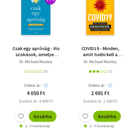
Csak egy apróság - Kis
COVID19 - Minden,
szokások, amelyek
amit tudni kell a
alapjaiban
koronavírusról és a
Dr. Michael Mosley
Dr. Michael Mosley
változtatják meg az
vakcináért folyó
életed
versenyről
Online ár:
Online ár:
4 050 Ft
2 691 Ft
Eredeti ár: 4 499 Ft
Eredeti ár: 2 990 Ft
Kosárba
Kosárba
2 - 3 munkanap
2 - 3 munkanap