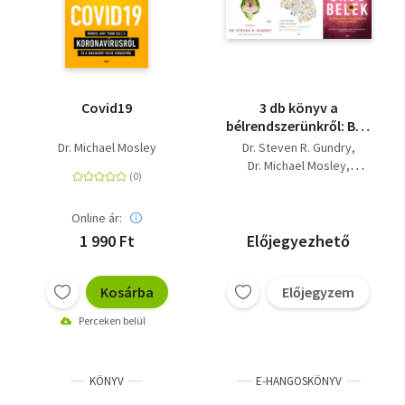
Covid19
3 db könyv a
bélrendszerünkről: Bél-
jóllét - Gyógyító
Dr. Michael Mosley
Dr. Steven R. Gundry
étrend a fizikai,
Dr. Michael Mosley
szellemi és érzelmi
Dr. Emeran Mayer
egyensúlyért + Okos
belek - Az egészséges
Online ár:
bélflórához vezető
1 990 Ft
Előjegyezhető
étrend + A bél-agy
kapcsolat - A
testünkön belüli
Kosárba
Előjegyzem
rejtett kommunikáció
Perceken belül
hatása hangulatunkra
KÖNYV
E-HANGOSKÖNYV