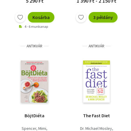
5 290 Ft
1 390 Ft - 2 150 Ft
Kosárba
3 példány
4 - 6 munkanap
ANTIKVÁR
ANTIKVÁR
BöjtDiéta
The Fast Diet
Spencer, Mimi
Dr. Michael Mosley