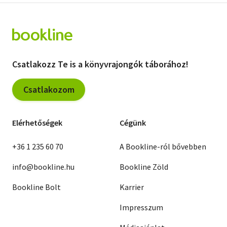
Csatlakozz Te is a könyvrajongók táborához!
Csatlakozom
Elérhetőségek
Cégünk
+36 1 235 60 70
A Bookline-ról bővebben
info@bookline.hu
Bookline Zöld
Bookline Bolt
Karrier
Impresszum