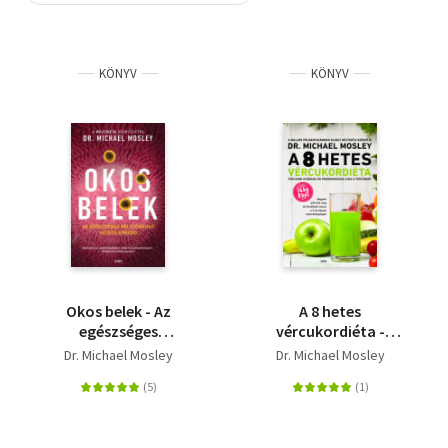
Szótár, nyelvkönyv
KÖNYV
KÖNYV
Tankönyv, segédkönyv
Társadalomtudomány
Természettudomány
Történelem
Vallás
Okos belek - Az
A 8 hetes
egészséges
vércukordiéta -
bélflórához vezető
Fogyjunk gyorsan, és
Dr. Michael Mosley
Dr. Michael Mosley
étrend
programozzuk újra a
testünket