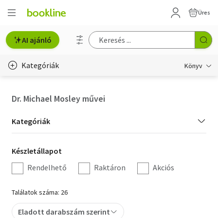
Üres
AI ajánló
Kategóriák
Könyv
Életmód, egészség
Dr. Michael Mosley művei
Erotika
Kategória
Kategóriák
Gyermek- és ifjúsági
szűrés
Készletállapot
Készletállapot
Hobbi, szabadidő
szűrés
Rendelhető
Raktáron
Akciós
Irodalom
Találatok száma: 26
Művészet
Eladott darabszám szerint
Szakkönyv