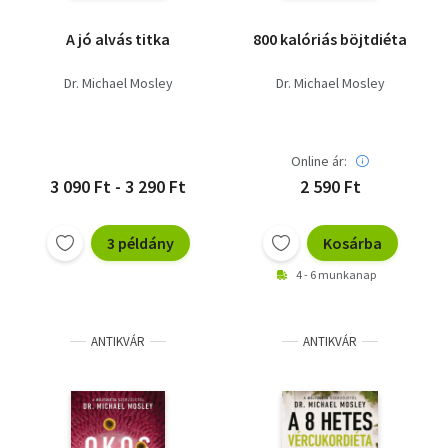
A jó alvás titka
800 kalóriás böjtdiéta
Dr. Michael Mosley
Dr. Michael Mosley
Online ár:
3 090 Ft - 3 290 Ft
2 590 Ft
3 példány
Kosárba
4 - 6 munkanap
ANTIKVÁR
ANTIKVÁR