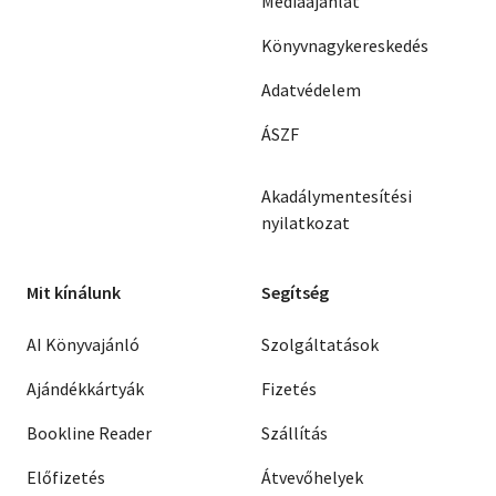
Médiaajánlat
Könyvnagykereskedés
Adatvédelem
ÁSZF
Akadálymentesítési
nyilatkozat
Mit kínálunk
Segítség
AI Könyvajánló
Szolgáltatások
Ajándékkártyák
Fizetés
Bookline Reader
Szállítás
Előfizetés
Átvevőhelyek