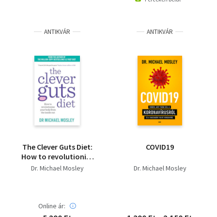
döntéseinkre és
egészségi
állapotunkra + Okos
belek
ANTIKVÁR
ANTIKVÁR
The Clever Guts Diet:
COVID19
How to revolutionise
your body from the
Dr. Michael Mosley
Dr. Michael Mosley
inside out
Online ár: