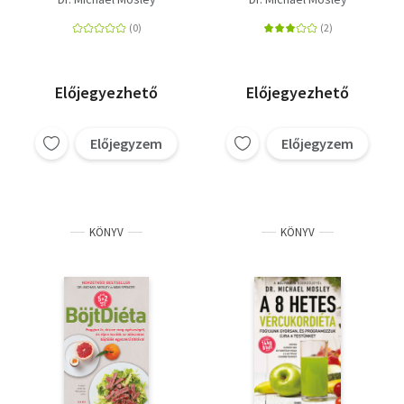
időszakos böjtölést
egészségünk
érdekében
Előjegyezhető
Előjegyezhető
Előjegyzem
Előjegyzem
KÖNYV
KÖNYV