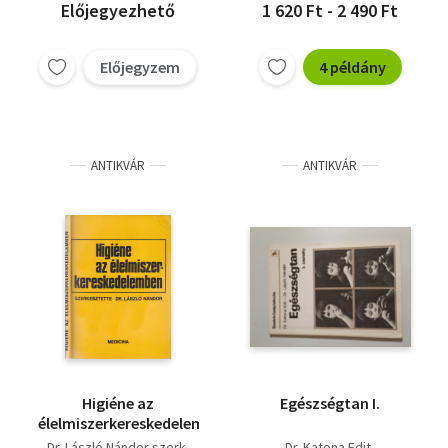
Előjegyezhető
1 620 Ft - 2 490 Ft
Előjegyzem
4 példány
ANTIKVÁR
ANTIKVÁR
Higiéne az
Egészségtan I.
élelmiszerkereskedelemben
Dr. László Nándor szerk.
Dr. Katona Edit