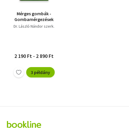
Mérges gombák -
Gombamérgezések
Dr. László Nándor szerk.
2 190 Ft - 2 890 Ft
3 példány