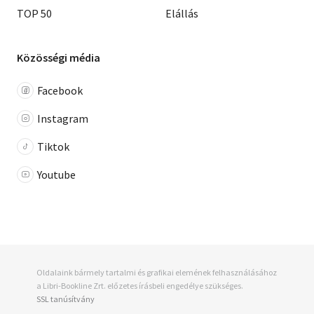
TOP 50
Elállás
Közösségi média
Facebook
Instagram
Tiktok
Youtube
Oldalaink bármely tartalmi és grafikai elemének felhasználásához
a Libri-Bookline Zrt. előzetes írásbeli engedélye szükséges.
SSL tanúsítvány