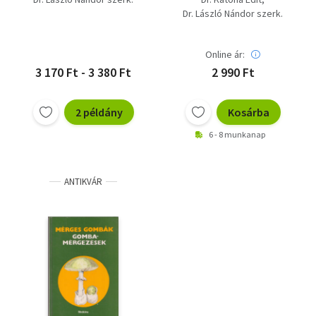
Dr. László Nándor szerk.
Online ár:
3 170 Ft - 3 380 Ft
2 990 Ft
2 példány
Kosárba
6 - 8 munkanap
ANTIKVÁR