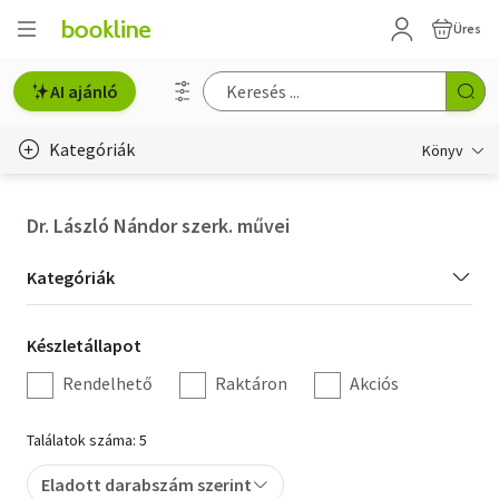
Üres
AI ajánló
Kategóriák
Könyv
Életmód, egészség
Dr. László Nándor szerk. művei
Erotika
Kategória
Kategóriák
Gyermek- és ifjúsági
szűrés
Készletállapot
Készletállapot
Hobbi, szabadidő
szűrés
Rendelhető
Raktáron
Akciós
Irodalom
Találatok száma: 5
Művészet
Eladott darabszám szerint
Szakkönyv