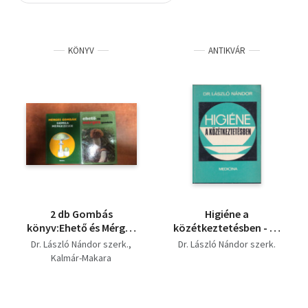
Szótár, nyelvkönyv
KÖNYV
ANTIKVÁR
Tankönyv, segédkönyv
Társadalomtudomány
Természettudomány
Történelem
Vallás
2 db Gombás
Higiéne a
könyv:Ehető és Mérges
közétkeztetésben - Az
gombák,Mérges
egészségügyi-
Dr. László Nándor szerk.
Dr. László Nándor szerk.
gombák
minimum tanfolyam
Kalmár-Makara
gombamérgezések
anyaga