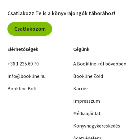
Csatlakozz Te is a könyvrajongók táborához!
Csatlakozom
Elérhetőségek
Cégünk
+36 1 235 60 70
A Bookline-ról bővebben
info@bookline.hu
Bookline Zöld
Bookline Bolt
Karrier
Impresszum
Médiaajánlat
Könyvnagykereskedés
Adatvédelem