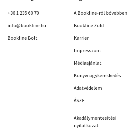
+36 1 235 60 70
A Bookline-ról bővebben
info@bookline.hu
Bookline Zöld
Bookline Bolt
Karrier
Impresszum
Médiaajánlat
Könyvnagykereskedés
Adatvédelem
ÁSZF
Akadálymentesítési
nyilatkozat