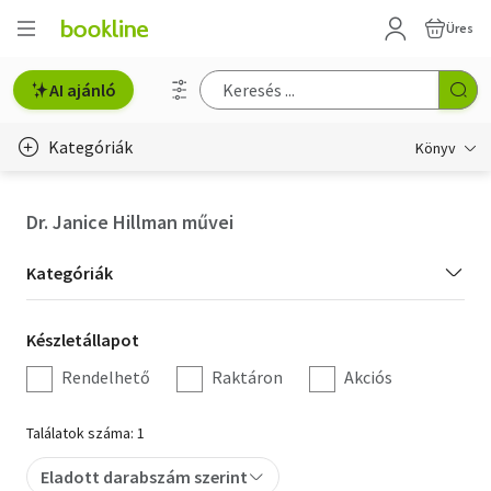
Üres
AI ajánló
Kategóriák
Könyv
Életmód, egészség
Dr. Janice Hillman művei
Erotika
Kategória
Kategóriák
Gyermek- és ifjúsági
szűrés
Készletállapot
Készletállapot
Hobbi, szabadidő
szűrés
Rendelhető
Raktáron
Akciós
Irodalom
Találatok száma: 1
Művészet
Eladott darabszám szerint
Szakkönyv