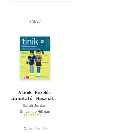
Szótár, nyelvkönyv
KÖNYV
Tankönyv, segédkönyv
Társadalomtudomány
Természettudomány
Történelem
Vallás
A tinik - Kezelési
útmutató - Használati
utasítás,
Sarah Jordan
hibaelhárítási tippek
Dr. Janice Hillman
és tanácsok a
kamaszok
karbantartáshoz
Online ár: