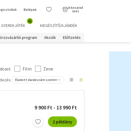
A kosarad
egisztrálok
Belépek
üres
új
GYEREKJÁTÉK
KIEGÉSZÍTŐ/AJÁNDÉK
örzsvásárlói program
Akciók
Előfizetés
dcast
Film
Zene
dezés:
Eladott darabszám szerint
9 900 Ft - 13 990 Ft
2 példány