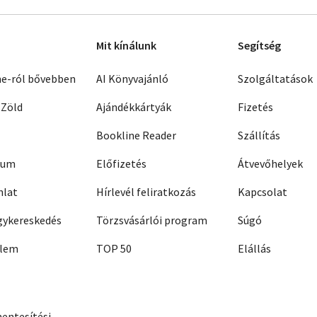
Mit kínálunk
Segítség
ne-ról bővebben
AI Könyvajánló
Szolgáltatások
 Zöld
Ajándékkártyák
Fizetés
Bookline Reader
Szállítás
zum
Előfizetés
Átvevőhelyek
nlat
Hírlevél feliratkozás
Kapcsolat
ykereskedés
Törzsvásárlói program
Súgó
elem
TOP 50
Elállás
entesítési