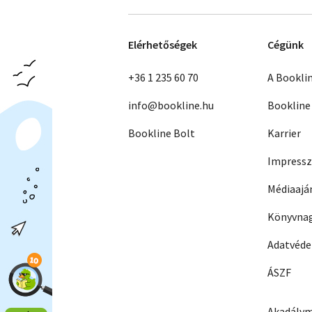
Elérhetőségek
Cégünk
+36 1 235 60 70
A Bookli
info@bookline.hu
Bookline
Bookline Bolt
Karrier
Impress
Médiaajá
Könyvnag
Adatvéd
ÁSZF
Akadálym