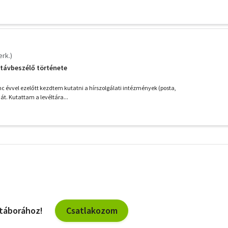
erk.)
s távbeszélő története
c évvel ezelőtt kezdtem kutatni a hírszolgálati intézmények (posta,
ját. Kutattam a levéltára...
További
szűrők
Csatlakozom
 táborához!