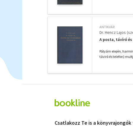
ANTIKVÁR
Dr. Hencz Lajos (sz
A posta, távíró é
Pályám elején, harmin
táviró és telefon) mult
Csatlakozz Te is a könyvrajongók