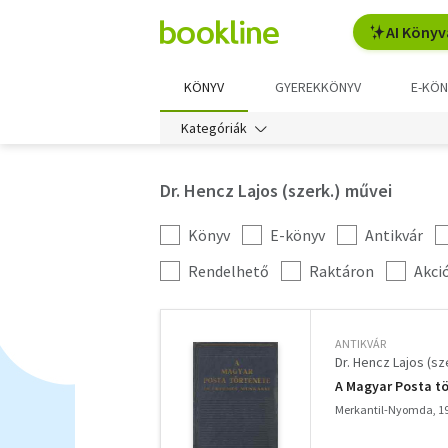
AI Könyv
KÖNYV
GYEREKKÖNYV
E-KÖN
Kategóriák
Dr. Hencz Lajos (szerk.) művei
Könyv
E-könyv
Antikvár
Kategória
szűrés
További
Rendelhető
Raktáron
Akci
szűrők
ANTIKVÁR
Dr. Hencz Lajos (sz
A Magyar Posta t
Merkantil-Nyomda, 1