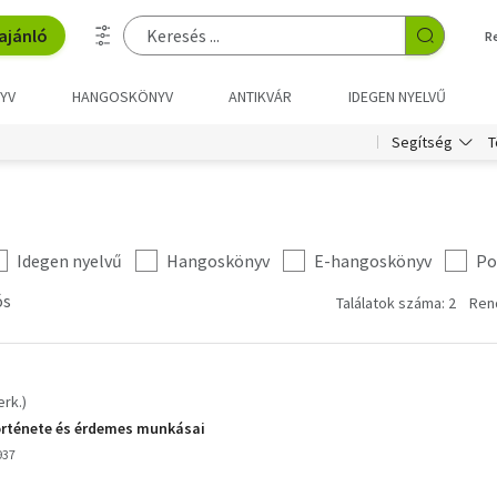
ajánló
R
YV
HANGOSKÖNYV
ANTIKVÁR
IDEGEN NYELVŰ
T
Segítség
Idegen nyelvű
Hangoskönyv
E-hangoskönyv
Po
ós
Találatok száma: 2
Ren
erk.)
örténete és érdemes munkásai
937