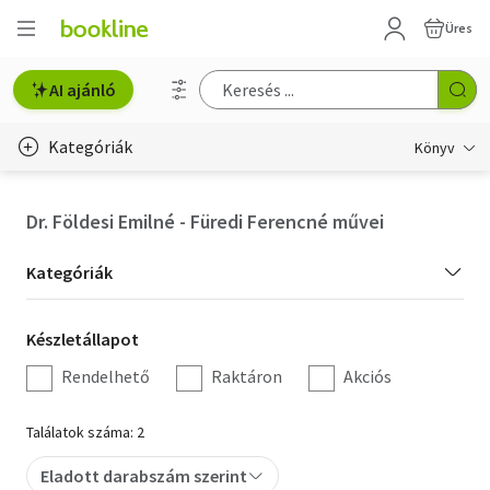
Üres
AI ajánló
Kategóriák
Könyv
Életmód, egészség
Dr. Földesi Emilné - Füredi Ferencné művei
Erotika
Kategória
Kategóriák
Gyermek- és ifjúsági
szűrés
Készletállapot
Készletállapot
Hobbi, szabadidő
szűrés
Rendelhető
Raktáron
Akciós
Irodalom
Találatok száma: 2
Művészet
Eladott darabszám szerint
Szakkönyv