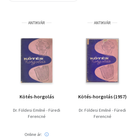
Szótár, nyelvkönyv
ANTIKVÁR
ANTIKVÁR
Tankönyv, segédkönyv
Társadalomtudomány
Természettudomány
Történelem
Vallás
Kötés-horgolás
Kötés-horgolás (1957)
Dr. Földesi Emilné - Füredi
Dr. Földesi Emilné - Füredi
Ferencné
Ferencné
Online ár: