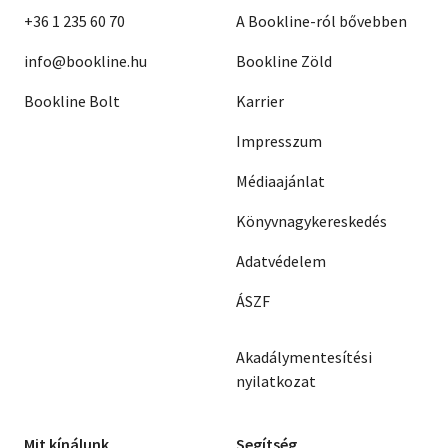
+36 1 235 60 70
A Bookline-ról bővebben
info@bookline.hu
Bookline Zöld
Bookline Bolt
Karrier
Impresszum
Médiaajánlat
Könyvnagykereskedés
Adatvédelem
ÁSZF
Akadálymentesítési
nyilatkozat
Mit kínálunk
Segítség