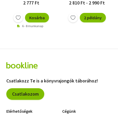
2 777 Ft
2 810 Ft - 2 990 Ft
Kosárba
2 példány
6 - 8 munkanap
Csatlakozz Te is a könyvrajongók táborához!
Csatlakozom
Elérhetőségek
Cégünk