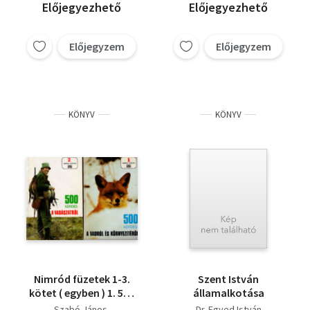
Előjegyezhető
Előjegyezhető
Előjegyzem
Előjegyzem
KÖNYV
KÖNYV
Nimród füzetek 1-3.
Szent István
kötet ( egyben ) 1. 500
államalkotása
kérdés a vadróll és
Szabó János
Dr. Egyed István