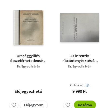
Országgyűlési
Az intenzív
összeférhetetlenség -
fácántenyésztés és
Magyar Jogászegylet
hasznosítás
Dr. Egyed István
Dr. Egyed István
könyvtára 18. -
technológiája az
Közjogi és politikai
állami erdő- és
tanulmány
vadgazdaságokban
Online ár:
Előjegyezhető
9 990 Ft
Előjegyzem
Kosárba