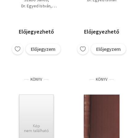
környezetéről, 2. 500
Dr. Egyed István
kérdés a vadászatról,
Dr. Fatalin Gyula
3. 500 kérdés a
Csekő Sándor (szerk.)
vadgazdálkodásról
Előjegyezhető
Előjegyezhető
Előjegyzem
Előjegyzem
KÖNYV
KÖNYV