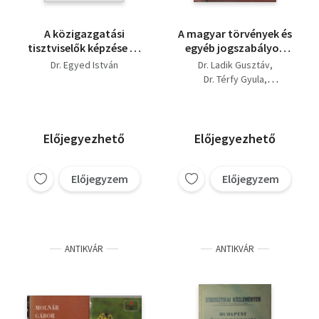
A közigazgatási
A magyar törvények és
tisztviselők képzése és
egyéb jogszabályok
képesítése
mutatója 1928.
Dr. Egyed István
Dr. Ladik Gusztáv
Dr. Térfy Gyula
Dr. Egyed István
Dr. Horváth Béla
Előjegyezhető
Előjegyezhető
Előjegyzem
Előjegyzem
ANTIKVÁR
ANTIKVÁR