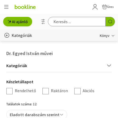
Üres
AI ajánló
Kategóriák
Könyv
Életmód, egészség
Dr. Egyed István művei
Erotika
Kategória
Kategóriák
Gyermek- és ifjúsági
szűrés
Készletállapot
Készletállapot
Hobbi, szabadidő
szűrés
Rendelhető
Raktáron
Akciós
Irodalom
Találatok száma: 12
Művészet
Eladott darabszám szerint
Szakkönyv