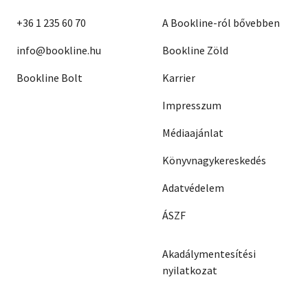
+36 1 235 60 70
A Bookline-ról bővebben
info@bookline.hu
Bookline Zöld
Bookline Bolt
Karrier
Impresszum
Médiaajánlat
Könyvnagykereskedés
Adatvédelem
ÁSZF
Akadálymentesítési
nyilatkozat