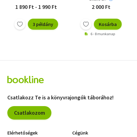
1 890 Ft - 1 990 Ft
2 000 Ft
3 példány
Kosárba
6 - 8 munkanap
Csatlakozz Te is a könyvrajongók táborához!
Csatlakozom
Elérhetőségek
Cégünk