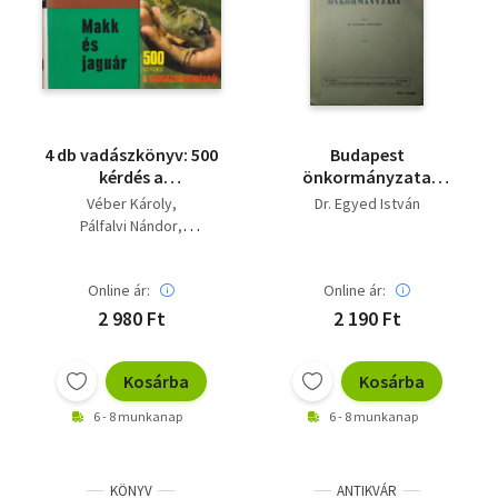
4 db vadászkönyv: 500
Budapest
kérdés a
önkormányzata
vadgazdálkodásról -
(Statisztikai
Véber Károly
Dr. Egyed István
Nimród füzetek 3 +
közlemények 78. kötet
Pálfalvi Nándor
Makk és jaguár +
3. szám)
Molnár Gábor
Hajnali ösvényeken +
Dr. Egyed István
Medvék, őzek,
Online ár:
Online ár:
farkasok
2 980 Ft
2 190 Ft
Kosárba
Kosárba
6 - 8 munkanap
6 - 8 munkanap
KÖNYV
ANTIKVÁR