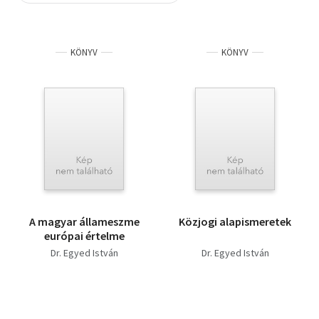
Szótár, nyelvkönyv
KÖNYV
KÖNYV
Tankönyv, segédkönyv
Társadalomtudomány
Természettudomány
Történelem
Vallás
A magyar állameszme
Közjogi alapismeretek
európai értelme
Dr. Egyed István
Dr. Egyed István