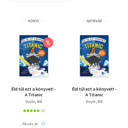
Szótár, nyelvkönyv
KÖNYV
ANTIKVÁR
Tankönyv, segédkönyv
Társadalomtudomány
%
Természettudomány
Történelem
Vallás
Éld túl ezt a könyvet! -
Éld túl ezt a könyvet! -
A Titanic
A Titanic
Doyle, Bill
Doyle, Bill
Akciós ár: