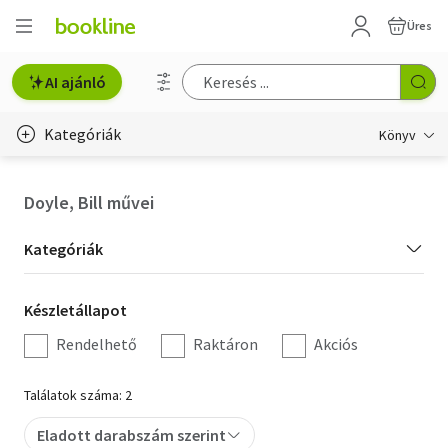
Üres
AI ajánló
Kategóriák
Könyv
Életmód, egészség
Doyle, Bill művei
Erotika
Kategória
Kategóriák
Gyermek- és ifjúsági
szűrés
Készletállapot
Készletállapot
Hobbi, szabadidő
szűrés
Rendelhető
Raktáron
Akciós
Irodalom
Találatok száma: 2
Művészet
Eladott darabszám szerint
Szakkönyv