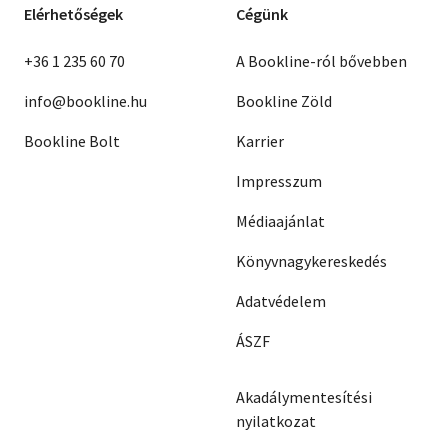
Elérhetőségek
Cégünk
+36 1 235 60 70
A Bookline-ról bővebben
info@bookline.hu
Bookline Zöld
Bookline Bolt
Karrier
Impresszum
Médiaajánlat
Könyvnagykereskedés
Adatvédelem
ÁSZF
Akadálymentesítési
nyilatkozat